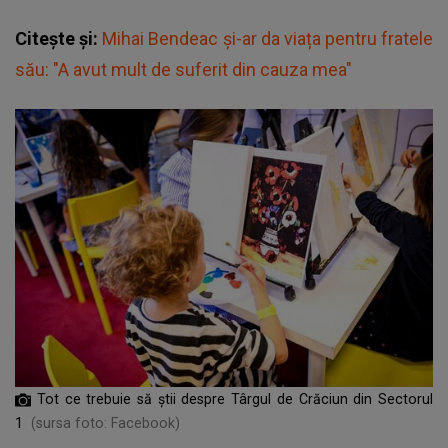
Citește și:
Mihai Bendeac și-ar da viața pentru fratele
său: "A avut mult de suferit din cauza mea"
Tot ce trebuie să știi despre Târgul de Crăciun din Sectorul
1
(sursa foto: Facebook)