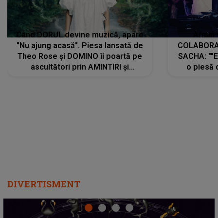
Când DORUL devine muzică, apare
Armin 
"Nu ajung acasă". Piesa lansată de
COLABORAR
Theo Rose și DOMINO îi poartă pe
SACHA: ""E
ascultători prin AMINTIRI și
o piesă 
REGĂSIRI, iar drumul emoțiilor
imediat pre
trece prin sufletul publicului:
cu mine șt
"Pentru toți cei care au plecat
păstrăm do
departe ca să le fie mai bine"
DIVERTISMENT