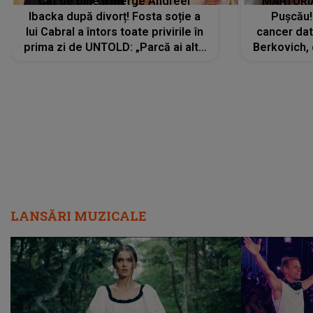
Cât de bine îi merge Andreei
MĂRTURIA
Ibacka după divorț! Fosta soție a
Pușcău!
lui Cabral a întors toate privirile în
cancer dato
prima zi de UNTOLD: „Parcă ai altă
Berkovich, 
strălucire, emani putere,
accident ru
încredere, siguranță...”
Dacă nu 
LANSĂRI MUZICALE