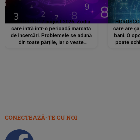
HOROSCOP 7 august 2026. Zodia
HOROSCOP 
care intră într-o perioadă marcată
care are șa
de încercări. Problemele se adună
bani. O opo
din toate părțile, iar o veste
poate schi
neașteptată îi dă planurile peste
la
cap
CONECTEAZĂ-TE CU NOI