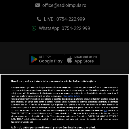
office@radioimpuls.ro
LIVE : 0754-222.999
WhatsApp: 0754-222.999
© 2019-2026 DOGAN MEDIA INTERNATIONAL SA, Toate
Nouă ne pasă ca datele tale personale să rămână confidențiale
drepturile rezervate.
Noi și partenerii noștri
589
stocăm și/sau accesăm informații pe dispozitivul dvs., precum identificatorii cookie unici pentru
prelucrarea datelor cu caracter personal. Puteți accepta sau gestiona preferințele dvs. făcând clic mai jos, respectiv vă
puteți opune utilizării unui interes legitim în orice moment pe pagina cu politica de confidențialitate. Aceste alegeri vor fi
raportate partenerilor noștri și nu vă vor afecta navigarea.
Mai multe detalii
Noi si partenerii nostri (retelele de socializare si agentiile de publicitate partenere, precum si furnizorii nostri de servicii de
date analitice) prelucram date pentru a permite website-ului sa functioneze, pentru a personaliza continutul si anunturile
publicitare afisate in functie de interesele si/sau profilul dvs., pentru a va oferi functionalitati aferente retelelor de
socializare si pentru a analiza traficul pe website. Beneficiati de drepturile prevazute de art. 15-22 din GDPR in legatura
cu prelucrarea datelor cu caracter personal. Aceste drepturi pot fi exercitate prin modalitatea indicata
aici
. Prin click pe
“ACCEPT TOATE”, acceptati folosirea tuturor Tehnologiilor de tip Cookie, care implica inclusiv acceptul dvs. cu privire la
stocarea/accesarea informatiilor de catre Vendor-ii cu care colaboram. Prin click pe “VREAU SA MODIFIC SETARILE
INDIVIDUAL” puteti schimba preferintele in mod individual, mai putin cele legate de cookie strict necesare pentru
functionarea website-ului.
Atât noi, cât și partenerii noștri prelucrăm datele pentru a oferi: