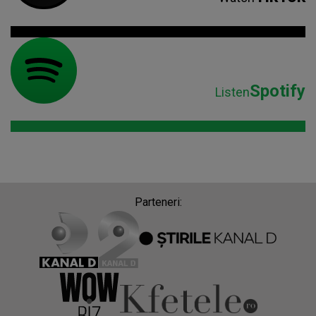
Spotify
Listen
Parteneri: