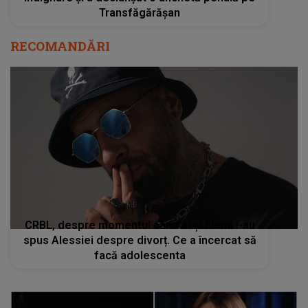
Transfăgărășan
RECOMANDĂRI
CRBL, despre momentul când el și Elena i-au
spus Alessiei despre divorț. Ce a încercat să
facă adolescenta