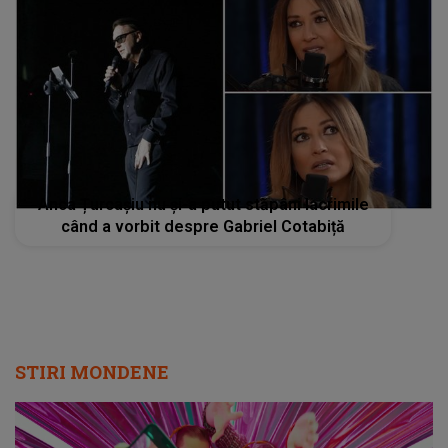
Anca Țurcașiu nu și-a putut stăpâni lacrimile
când a vorbit despre Gabriel Cotabiță
STIRI MONDENE