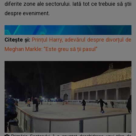
diferite zone ale sectorului. Iată tot ce trebuie să știi
despre eveniment.
Citește și:
Prințul Harry, adevărul despre divorțul de
Meghan Markle: ”Este greu să ții pasul”