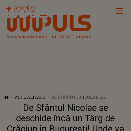
Radio Impuls
ACTUALITATE
DE SFÂNTUL NICOLAE SE
DESCHIDE ÎNCĂ UN TÂRG DE
De Sfântul Nicolae se
CRĂCIUN ÎN BUCUREȘTI! UNDE VA
AVEA LOC ACESTA?
deschide încă un Târg de
Crăciun în București! Unde va