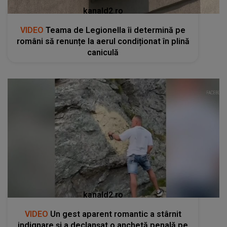
kanald2.ro
VIDEO
Teama de Legionella îi determină pe
români să renunțe la aerul condiționat în plină
caniculă
kanald2.ro
VIDEO
Un gest aparent romantic a stârnit
indignare și a declanșat o anchetă penală pe