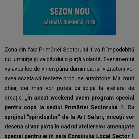
Zona din fața Primăriei Sectorului 1 va fi împodobită
cu luminițe și va găzdui o piață volantă. Evenimentul
va avea loc de vineri până duminică, iar vizitatorii vor
avea ocazia să testeze produse autohtone. Mai mult
chiar, cei mici vor putea participa la ateliere de
creație.
„În acest weekend avem program special
pentru copii la sediul Primăriei Sectorului 1. Cu
sprijinul ”spiridușilor” de la Art Safari, micuții vor
desena și vor picta în cadrul atelierelor amenajate
special pentru ei în sala Consiliului Local Sector 1