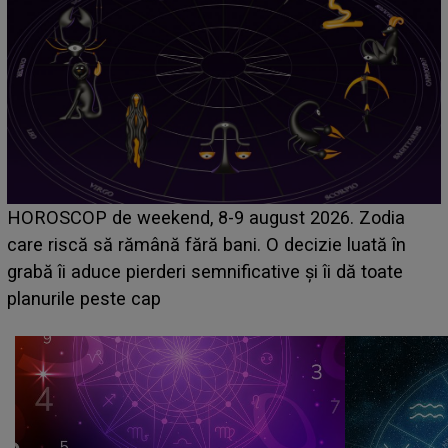
Emanuel a ținut ACEST DETALIU ASCUNS până
acum! În fața Alexandrei, concurentul din Casa Iubirii
face o MĂRTURISIRE NEAȘTEPTATĂ despre mama
sa: "I-am spus și ei în față, eu nu te iubesc pentru
că..."