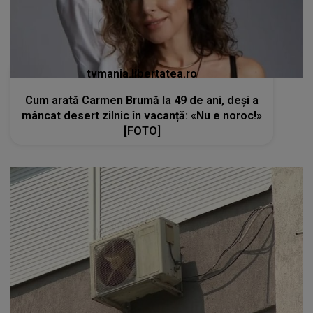
tvmania.libertatea.ro
Cum arată Carmen Brumă la 49 de ani, deși a
mâncat desert zilnic în vacanță: «Nu e noroc!»
[FOTO]