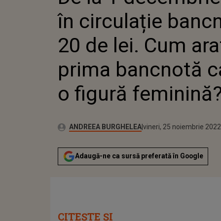
ARE O FIGURĂ FEM
în circulație banc
20 de lei. Cum ara
prima bancnotă c
o figură feminină?
Publicat:
Autor:
joi, 25 noiembrie 2021
Actualizat:
ANDREEA BURGHELEA
vineri, 25 noiembrie 2022
Adaugă-ne ca sursă preferată în Google
CITEȘTE ȘI