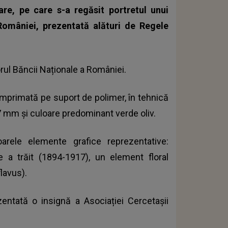
re, pe care s-a regăsit portretul unui
României, prezentată alături de Regele
orul Băncii Naționale a României.
imprimată pe suport de polimer, în tehnică
77 mm și culoare predominant verde oliv.
rele elemente grafice reprezentative:
re a trăit (1894-1917)
, un element floral
lavus).
entată o insignă a Asociației Cercetașii