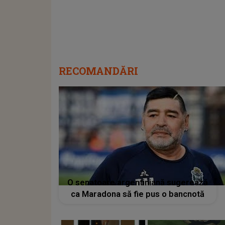
RECOMANDĂRI
O senatoare argentiniană sugerează
ca Maradona să fie pus o bancnotă