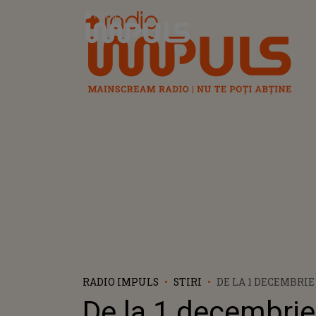
Radio Impuls
RADIO IMPULS
STIRI
DE LA 1 DECEMBRIE
CIRCULAȚIE BANCNO
De la 1 decembri
CUM ARATĂ PRIMA