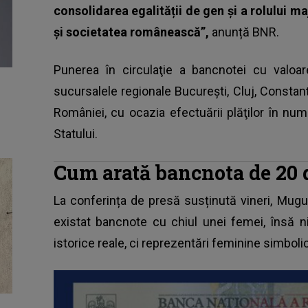
consolidarea egalității de gen și a rolului ma
și societatea românească”,
anunță BNR.
Punerea în circulaţie a bancnotei cu valoa
sucursalele regionale Bucureşti, Cluj, Constanţa
României, cu ocazia efectuării plăţilor în nume
Statului.
Cum arată bancnota de 20 
La conferința de presă susținută vineri, Mugu
existat bancnote cu chiul unei femei, însă n
istorice reale, ci reprezentări feminine simbol