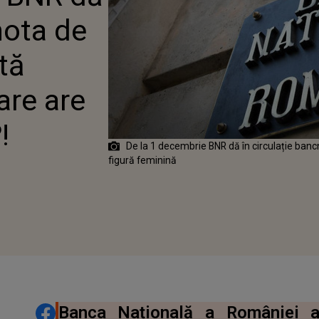
ININĂ?!
nota de
tă
are are
!
De la 1 decembrie BNR dă în circulație banc
figură feminină
DISTRIBUIE ARTICOLUL
Banca Națională a României 