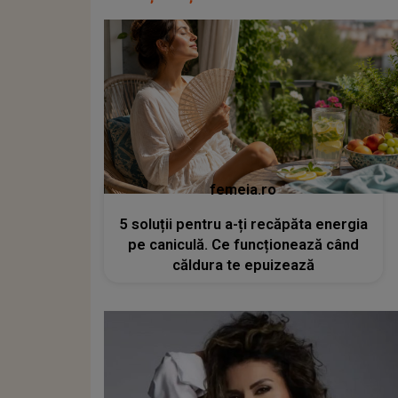
femeia.ro
5 soluții pentru a-ți recăpăta energia
pe caniculă. Ce funcționează când
căldura te epuizează