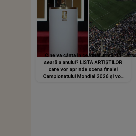
Cine va cânta în cea mai urmărită
seară a anului? LISTA ARTIȘTILOR
care vor aprinde scena finalei
Campionatului Mondial 2026 și vor
transforma SEARA TROFEULUI într-
un show de neuitat: "Ceremonia de
închidere va încheia..."