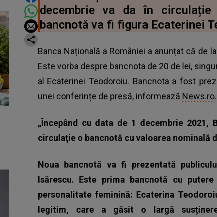
decembrie va da în circulați
bancnotă va fi figura Ecaterinei 
Banca Națională a României a anunțat că de 
Este vorba despre bancnota de 20 de lei, singu
al Ecaterinei Teodoroiu. Bancnota a fost prez
unei conferințe de presă, informează
News.ro
.
„Începând cu data de 1 decembrie 2021, B
circulaţie o bancnotă cu valoarea nominală de
Noua bancnotă va fi prezentată publiculu
Isărescu. Este prima bancnotă cu putere 
personalitate feminină: Ecaterina Teodoroiu
legitim, care a găsit o largă susținere 