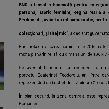
BNR a lansat o bancnotă pentru colecţiona
personaj istoric feminim, Regina Maria a 
Ferdinand I, având un rol numismatic, pentru
colecţionari, şi tiraj mic”
, a declarat guvernat
Bancnota cu valoarea nominală de 20 lei este 
mixtă plană/în relief, cu dimensiuni de 136 x 
Pe aversul bancnotei se regăsesc următoa
portretul Ecaterinei Teodoroiu, anii între ca
reprezentând un buchet de brândușe (Crocus f
În plan secund, în zona centrală este reprez
României.