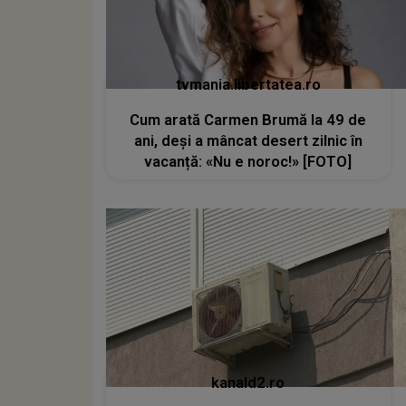
tvmania.libertatea.ro
Cum arată Carmen Brumă la 49 de
ani, deși a mâncat desert zilnic în
vacanță: «Nu e noroc!» [FOTO]
kanald2.ro