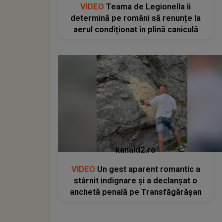
VIDEO
Teama de Legionella îi
determină pe români să renunțe la
aerul condiționat în plină caniculă
kanald2.ro
VIDEO
Un gest aparent romantic a
stârnit indignare și a declanșat o
anchetă penală pe Transfăgărășan