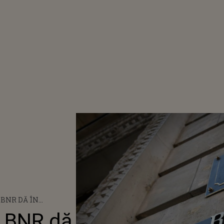
 BNR DĂ ÎN
TA DE 20 DE LEI.
e BNR dă
 BANCNOTĂ CARE