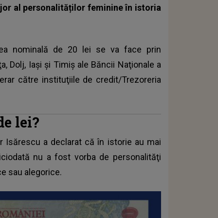
jor al personalităților feminine în istoria
rea nominală de 20 lei se va face prin
, Dolj, Iaşi şi Timiş ale Băncii Naţionale a
rar către instituţiile de credit/Trezoreria
de lei?
r Isărescu a declarat că în istorie au mai
iciodată nu a fost vorba de personalităţi
ice sau alegorice.