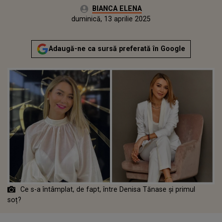
Autor:
BIANCA ELENA
Publicat:
sâmbătă, 13 aprilie 2024
Actualizat:
duminică, 13 aprilie 2025
Adaugă-ne ca sursă preferată în Google
Ce s-a întâmplat, de fapt, între Denisa Tănase și primul
soț?