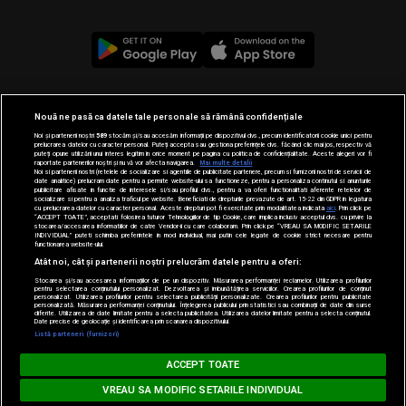
© 2019-2026 DOGAN MEDIA INTERNATIONAL SA, Toate
Nouă ne pasă ca datele tale personale să rămână confidențiale
drepturile rezervate.
Noi și partenerii noștri
589
stocăm și/sau accesăm informații pe dispozitivul dvs., precum identificatorii cookie unici pentru
prelucrarea datelor cu caracter personal. Puteți accepta sau gestiona preferințele dvs. făcând clic mai jos, respectiv vă
puteți opune utilizării unui interes legitim în orice moment pe pagina cu politica de confidențialitate. Aceste alegeri vor fi
raportate partenerilor noștri și nu vă vor afecta navigarea.
Mai multe detalii
Noi si partenerii nostri (retelele de socializare si agentiile de publicitate partenere, precum si furnizorii nostri de servicii de
date analitice) prelucram date pentru a permite website-ului sa functioneze, pentru a personaliza continutul si anunturile
publicitare afisate in functie de interesele si/sau profilul dvs., pentru a va oferi functionalitati aferente retelelor de
socializare si pentru a analiza traficul pe website. Beneficiati de drepturile prevazute de art. 15-22 din GDPR in legatura
cu prelucrarea datelor cu caracter personal. Aceste drepturi pot fi exercitate prin modalitatea indicata
aici
. Prin click pe
“ACCEPT TOATE”, acceptati folosirea tuturor Tehnologiilor de tip Cookie, care implica inclusiv acceptul dvs. cu privire la
stocarea/accesarea informatiilor de catre Vendor-ii cu care colaboram. Prin click pe “VREAU SA MODIFIC SETARILE
INDIVIDUAL” puteti schimba preferintele in mod individual, mai putin cele legate de cookie strict necesare pentru
functionarea website-ului.
Atât noi, cât și partenerii noștri prelucrăm datele pentru a oferi:
Stocarea și/sau accesarea informațiilor de pe un dispozitiv. Măsurarea performanței reclamelor. Utilizarea profilurilor
pentru selectarea conținutului personalizat. Dezvoltarea și îmbunătățirea serviciilor. Crearea profilurilor de conținut
personalizat. Utilizarea profilurilor pentru selectarea publicității personalizate. Crearea profilurilor pentru publicitate
personalizată. Măsurarea performanței conținutului. Înțelegerea publicului prin statistici sau combinații de date din surse
diferite. Utilizarea de date limitate pentru a selecta publicitatea. Utilizarea datelor limitate pentru a selecta conținutul.
Date precise de geolocație și identificarea prin scanarea dispozitivului.
Listă parteneri (furnizori)
HIT SIESTA
ACCEPT TOATE
Loading...
THE SECOND VOICE - Let Me Be
VREAU SA MODIFIC SETARILE INDIVIDUAL