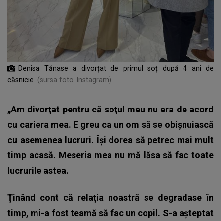
Denisa Tănase a divorțat de primul soț după 4 ani de
căsnicie
(sursa foto: Instagram)
„Am divorţat pentru că soţul meu nu era de acord
cu cariera mea. E greu ca un om să se obişnuiască
cu asemenea lucruri. Îşi dorea să petrec mai mult
timp acasă. Meseria mea nu mă lăsa să fac toate
lucrurile astea.
Ţinând cont că relaţia noastră se degradase în
timp, mi-a fost teamă să fac un copil. S-a aşteptat