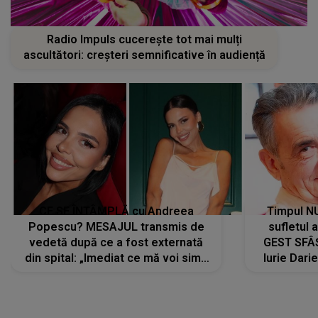
Radio Impuls cucerește tot mai mulți
ascultători: creșteri semnificative în audiență
CE SE ÎNTÂMPLĂ cu Andreea
Timpul N
Popescu? MESAJUL transmis de
sufletul 
vedetă după ce a fost externată
GEST SFÂȘ
din spital: „Imediat ce mă voi simți
Iurie Dari
mai bine...”
măsură ce