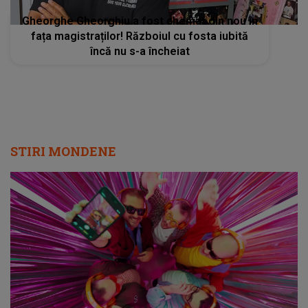
Gheorghe Gheorghiu a fost chemat din nou în
fața magistraților! Războiul cu fosta iubită
încă nu s-a încheiat
STIRI MONDENE