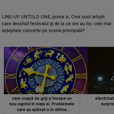
Ce a dezvăluit noua concurentă din "Casa Iubirii" l-a
luat prin surprindere pe Emanuel. CINE ESTE
i
BĂIATUL VIZAT de Alexandra?! Aflându-se în fața
faptului împlinit, A RECUNOSCUT IMEDIAT: "Am
avut..."
HOROSCOP 5 august 2026. Zodia
Irina R
care scapă de griji și începe un
electriza
nou capitol în viața ei. Problemele
surpri
care au apăsat-o în ultima