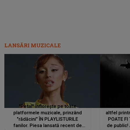
LANSĂRI MUZICALE
"Petal" înflorește pe toate
De această 
platformele muzicale, prinzând
altfel prin
"rădăcini" ÎN PLAYLISTURILE
POATE FI
fanilor. Piesa lansată recent de
de public!