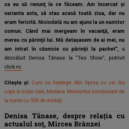
ca eu să renunţ la ce făceam. Am încercat şi
varianta asta, să stau acasă toată ziua, dar nu
eram fericită. Niciodată nu am ajuns la un numitor
comun. Când mai mergeam în vacanţă, eram
mereu cu părinţii lui. Mă detaşasem de ai mei, nu
am intrat în căsnicie cu părinţii la pachet”,
a
dezvăluit
Denisa Tănase
la ”Teo Show”, potrivit
click.ro.
Citește și:
Cum se înțelege Alin Oprea cu cei doi
copii ai soției sale, Medana. Momentul emoționant de
la nunta cu 500 de invitați
Denisa Tănase, despre relația cu
actualul soț, Mircea Brânzei