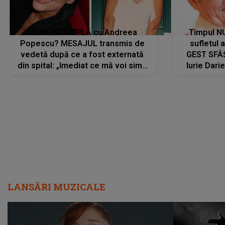
CE SE ÎNTÂMPLĂ cu Andreea
Timpul N
Popescu? MESAJUL transmis de
sufletul 
vedetă după ce a fost externată
GEST SFÂȘ
din spital: „Imediat ce mă voi simți
Iurie Dari
mai bine...”
măsură ce
LANSĂRI MUZICALE