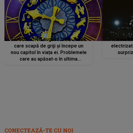
HOROSCOP 5 august 2026. Zodia
Irina R
care scapă de griji și începe un
electriza
nou capitol în viața ei. Problemele
surpri
care au apăsat-o în ultima
perioadă își găsesc, în sfârșit,
rezolvarea
CONECTEAZĂ-TE CU NOI