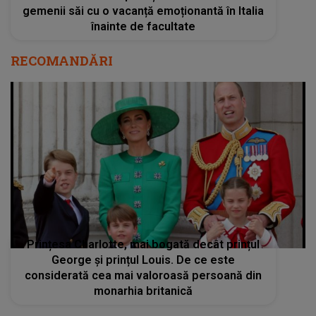
gemenii săi cu o vacanță emoționantă în Italia
înainte de facultate
RECOMANDĂRI
Prințesa Charlotte, mai bogată decât prințul
George și prințul Louis. De ce este
considerată cea mai valoroasă persoană din
monarhia britanică