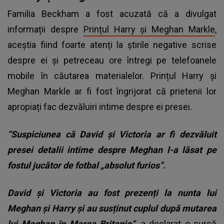
Familia Beckham a fost acuzată că a divulgat
informații despre
Prințul Harry și Meghan Markle
,
aceștia fiind foarte atenți la știrile negative scrise
despre ei și petreceau ore întregi pe telefoanele
mobile în căutarea materialelor. Prințul Harry și
Meghan Markle ar fi fost îngrijorat că prietenii lor
apropiați fac dezvăluiri intime despre ei presei.
”Suspiciunea că David și Victoria ar fi dezvăluit
presei detalii intime despre Meghan l-a lăsat pe
fostul jucător de fotbal „absolut furios”.
David și Victoria au fost prezenți la nunta lui
Meghan și Harry și au susținut cuplul după mutarea
lui Meghan în Marea Britanie”,
a declarat o sursă