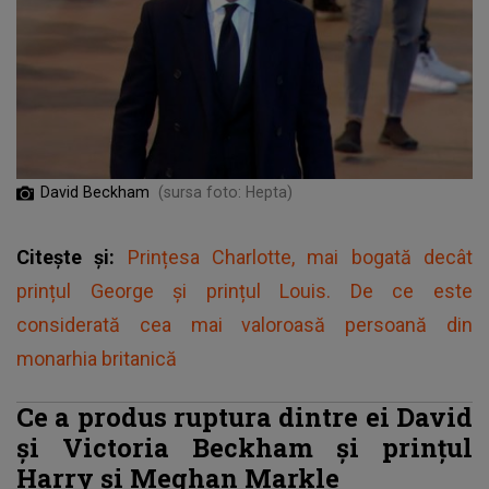
David Beckham
(sursa foto: Hepta)
Citește și:
Prințesa Charlotte, mai bogată decât
prințul George și prințul Louis. De ce este
considerată cea mai valoroasă persoană din
monarhia britanică
Ce a produs ruptura dintre ei David
și Victoria Beckham și prințul
Harry și Meghan Markle