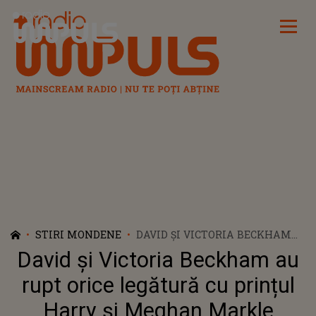
Radio Impuls
STIRI MONDENE
DAVID ȘI VICTORIA BECKHAM
AU RUPT ORICE LEGĂTURĂ CU
David și Victoria Beckham au
PRINȚUL HARRY ȘI MEGHAN
MARKLE
rupt orice legătură cu prințul
Harry și Meghan Markle