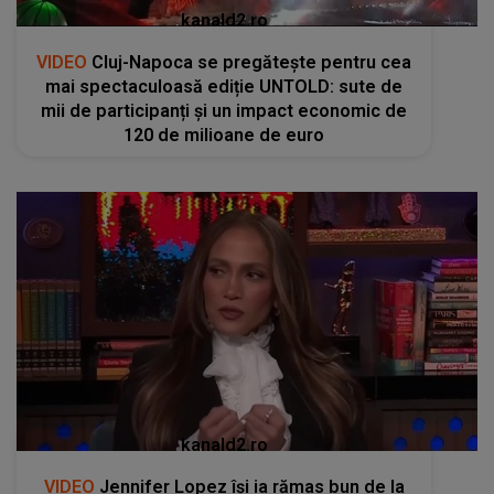
kanald2.ro
VIDEO
Cluj-Napoca se pregătește pentru cea
mai spectaculoasă ediție UNTOLD: sute de
mii de participanți și un impact economic de
120 de milioane de euro
kanald2.ro
VIDEO
Jennifer Lopez își ia rămas bun de la