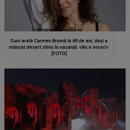
tvmania.libertatea.ro
Cum arată Carmen Brumă la 49 de ani, deși a
mâncat desert zilnic în vacanță: «Nu e noroc!»
[FOTO]