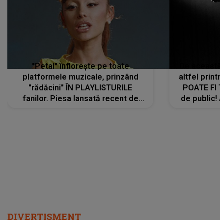
"Petal" înflorește pe toate
De această 
platformele muzicale, prinzând
altfel prin
"rădăcini" ÎN PLAYLISTURILE
POATE FI
fanilor. Piesa lansată recent de
de public!
Ariana Grande îi face pe
a lansat V
ascultători SĂ O ASCULTE PE
REPEAT
DIVERTISMENT