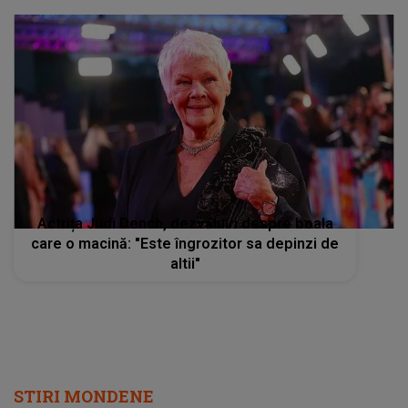
Actrița Judi Dench, dezvăluiri despre boala
care o macină: "Este îngrozitor sa depinzi de
altii"
STIRI MONDENE