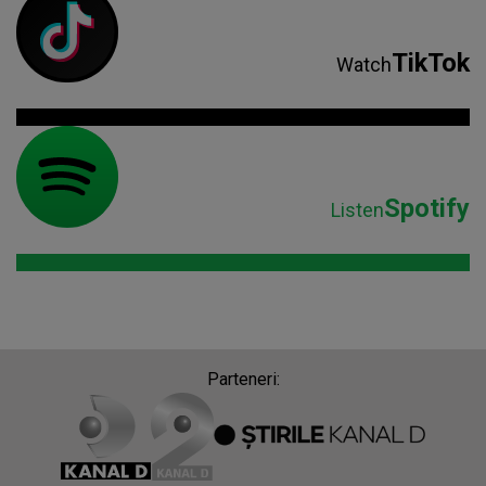
TikTok
Watch
Spotify
Listen
Parteneri: