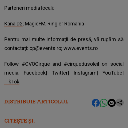
Parteneri media locali:
KanalD2
; MagicFM, Ringier Romania
Pentru mai multe informații de presă, vă rugăm să
contactați:
cp@events.ro
; www.events.ro
Follow #OVOCirque and #cirquedusoleil on social
media:
Facebook
|
Twitter
|
Instagram
|
YouTube
|
TikTok
DISTRIBUIE ARTICOLUL
CITEȘTE ȘI: