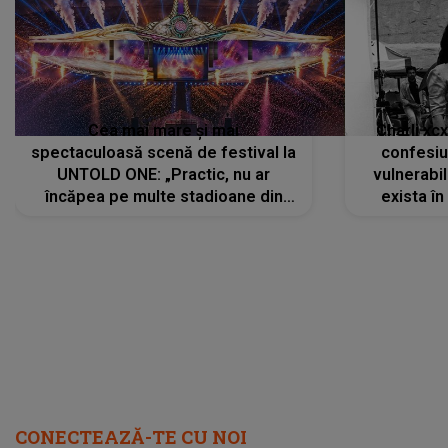
Cea mai mare și mai
Charli xc
spectaculoasă scenă de festival la
confesiu
UNTOLD ONE: „Practic, nu ar
vulnerabil
încăpea pe multe stadioane din
exista în
lume”. Evenimentul începe joi, 6
august 2026
CONECTEAZĂ-TE CU NOI