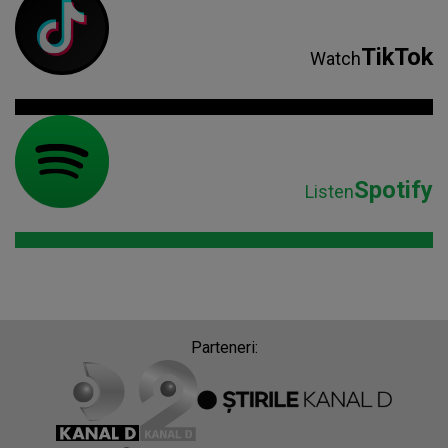
TikTok
Watch
Spotify
Listen
Parteneri: