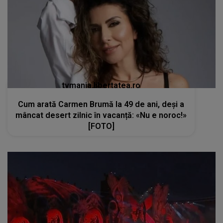
tvmania.libertatea.ro
Cum arată Carmen Brumă la 49 de ani, deși a
mâncat desert zilnic în vacanță: «Nu e noroc!»
[FOTO]