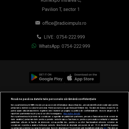
Romexpo Intrarea C,
Pavilion T, sector 1
office@radioimpuls.ro
LIVE : 0754-222.999
WhatsApp: 0754-222.999
© 2019-2026 DOGAN MEDIA INTERNATIONAL SA, Toate
Nouă ne pasă ca datele tale personale să rămână confidențiale
drepturile rezervate.
Noi și partenerii noștri
589
stocăm și/sau accesăm informații pe dispozitivul dvs., precum identificatorii cookie unici pentru
prelucrarea datelor cu caracter personal. Puteți accepta sau gestiona preferințele dvs. făcând clic mai jos, respectiv vă
puteți opune utilizării unui interes legitim în orice moment pe pagina cu politica de confidențialitate. Aceste alegeri vor fi
raportate partenerilor noștri și nu vă vor afecta navigarea.
Mai multe detalii
Noi si partenerii nostri (retelele de socializare si agentiile de publicitate partenere, precum si furnizorii nostri de servicii de
date analitice) prelucram date pentru a permite website-ului sa functioneze, pentru a personaliza continutul si anunturile
publicitare afisate in functie de interesele si/sau profilul dvs., pentru a va oferi functionalitati aferente retelelor de
socializare si pentru a analiza traficul pe website. Beneficiati de drepturile prevazute de art. 15-22 din GDPR in legatura
cu prelucrarea datelor cu caracter personal. Aceste drepturi pot fi exercitate prin modalitatea indicata
aici
. Prin click pe