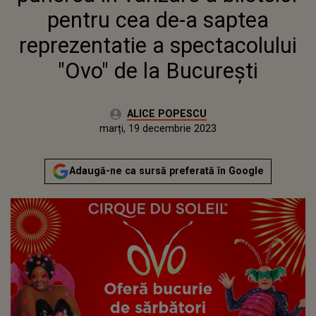
pentru cea de-a saptea
reprezentatie a spectacolului
"Ovo" de la București
Autor:
ALICE POPESCU
Publicat:
luni, 18 decembrie 2023
Actualizat:
marți, 19 decembrie 2023
Adaugă-ne ca sursă preferată în Google