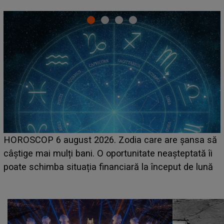
LINE-UP UNTOLD ONE, prima zi. Cine sunt artiștii
a să
care deschid festivalul și de la ce ore au loc cele 
 îi
așteptate concerte pe scena principală?
lună