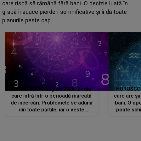
acum! În fața Alexandrei, concurentul din Casa Iubirii
face o MĂRTURISIRE NEAȘTEPTATĂ despre mama
sa: "I-am spus și ei în față, eu nu te iubesc pentru
că..."
HOROSCOP 7 august 2026. Zodia
HOROSCOP 
care intră într-o perioadă marcată
care are șa
de încercări. Problemele se adună
bani. O opo
din toate părțile, iar o veste
poate schi
neașteptată îi dă planurile peste
la
cap