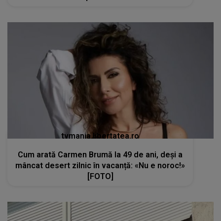
tvmania.libertatea.ro
Cum arată Carmen Brumă la 49 de ani, deși a
mâncat desert zilnic în vacanță: «Nu e noroc!»
[FOTO]