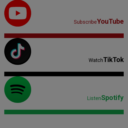
YouTube
Subscribe
TikTok
Watch
Spotify
Listen