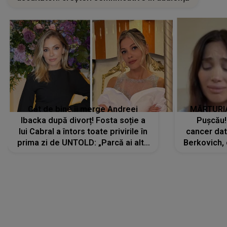
Cât de bine îi merge Andreei
MĂRTURIA
Ibacka după divorț! Fosta soție a
Pușcău!
lui Cabral a întors toate privirile în
cancer dato
prima zi de UNTOLD: „Parcă ai altă
Berkovich, 
strălucire, emani putere,
accident ru
încredere, siguranță...”
Dacă nu 