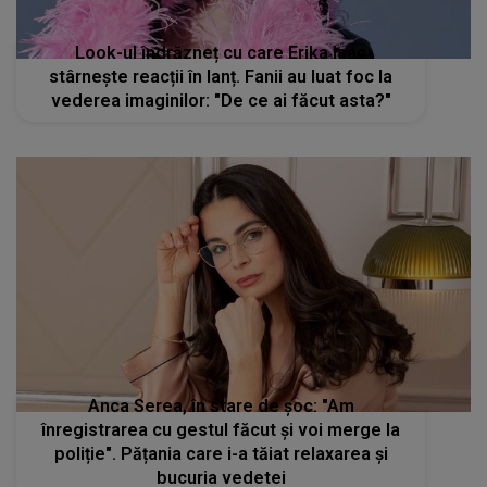
Look-ul îndrăzneț cu care Erika Isac
stârnește reacții în lanț. Fanii au luat foc la
vederea imaginilor: "De ce ai făcut asta?"
Anca Serea, în stare de șoc: "Am
înregistrarea cu gestul făcut și voi merge la
poliție". Pățania care i-a tăiat relaxarea și
bucuria vedetei