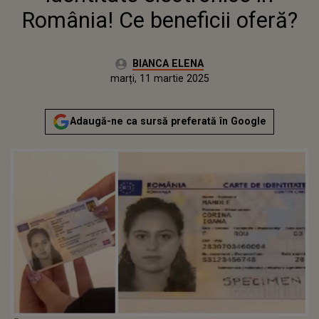
România! Ce beneficii oferă?
Autor:
BIANCA ELENA
Publicat:
marți, 11 martie 2025
Actualizat:
marți, 11 martie 2025
Adaugă-ne ca sursă preferată în Google