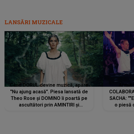
LANSĂRI MUZICALE
Când DORUL devine muzică, apare
Armin 
"Nu ajung acasă". Piesa lansată de
COLABORAR
Theo Rose și DOMINO îi poartă pe
SACHA: ""E
ascultători prin AMINTIRI și
o piesă 
REGĂSIRI, iar drumul emoțiilor
imediat pre
trece prin sufletul publicului:
cu mine șt
"Pentru toți cei care au plecat
păstrăm do
departe ca să le fie mai bine"