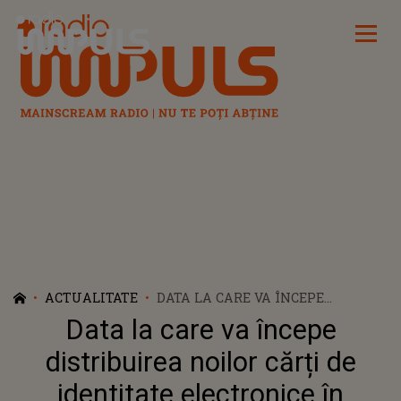
Radio Impuls
ACTUALITATE
DATA LA CARE VA ÎNCEPE
DISTRIBUIREA NOILOR CĂRȚI DE
Data la care va începe
IDENTITATE ELECTRONICE ÎN
ROMÂNIA! CE BENEFICII OFERĂ?
distribuirea noilor cărți de
identitate electronice în