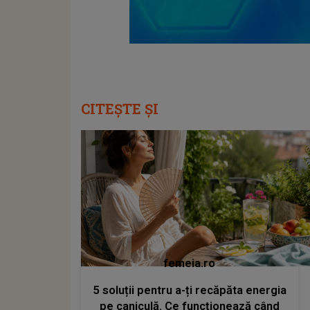
CITEȘTE ȘI
femeia.ro
5 soluții pentru a-ți recăpăta energia
pe caniculă. Ce funcționează când