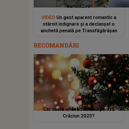
kanald2.ro
VIDEO
Un gest aparent romantic a
stârnit indignare și a declanșat o
anchetă penală pe Transfăgărășan
RECOMANDĂRI
Cât costă un brad natural pentru
Crăciun 2023?