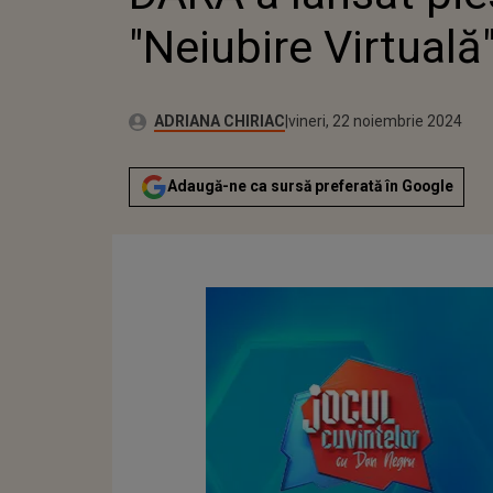
"Neiubire Virtuală
Publicat:
Autor:
miercuri, 22 noiembrie 2023
Actualizat:
ADRIANA CHIRIAC
vineri, 22 noiembrie 2024
Adaugă-ne ca sursă preferată în Google