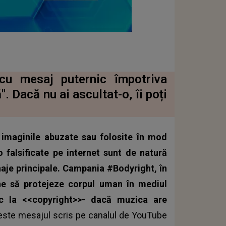
u mesaj puternic împotriva
". Dacă nu ai ascultat-o, îi poți
t imaginile abuzate sau folosite în mod
o falsificate pe internet sunt de natură
aje principale. Campania #Bodyright, în
e să protejeze corpul uman în mediul
ic la <<copyright>>- dacă muzica are
,este mesajul scris pe canalul de YouTube