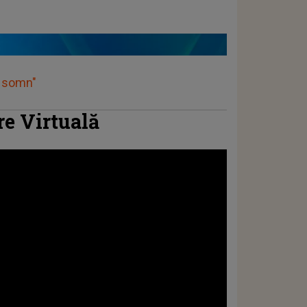
e somn"
e Virtuală