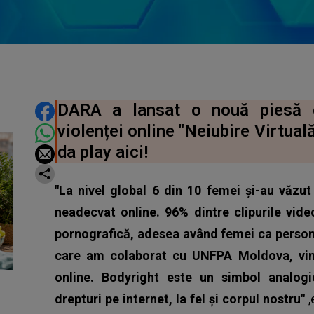
DISTRIBUIE ARTICOLUL
DARA a lansat o nouă piesă c
violenței online "Neiubire Virtuală
da play aici!
"La nivel global 6 din 10 femei și-au văzu
neadecvat online. 96% dintre clipurile vide
pornografică, adesea având femei ca person
care am colaborat cu UNFPA Moldova, vin
online. Bodyright este un simbol analog
drepturi pe internet, la fel și corpul nostru"