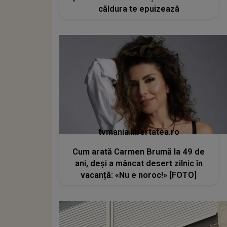
căldura te epuizează
tvmania.libertatea.ro
Cum arată Carmen Brumă la 49 de
ani, deși a mâncat desert zilnic în
vacanță: «Nu e noroc!» [FOTO]