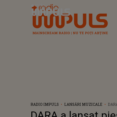
Radio Impuls
RADIO IMPULS
LANSĂRI MUZICALE
DARA
PIES
DARA a lansat pie
VIR