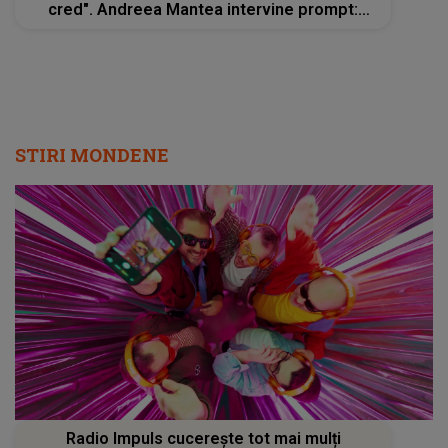
cred". Andreea Mantea intervine prompt:
"Cadru mare, vă rog, dragi colegi"
STIRI MONDENE
Radio Impuls cucerește tot mai mulți