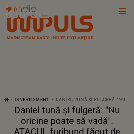
Radio Impuls
DIVERTISMENT
DANIEL TUNĂ ȘI FULGERĂ: "NU
ORICINE POATE SĂ VADĂ".
Daniel tună și fulgeră: "Nu
ATACUL FURIBUND FĂCUT DE
FOSTUL CONCURENT DIN CASA
oricine poate să vadă".
IUBIRII. CE L-A FĂCUT SĂ ÎȘI
ATACUL furibund făcut de
IASĂ DIN MINȚI