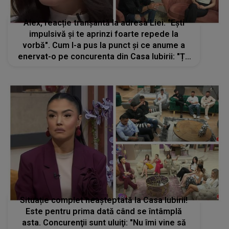
Alex, reacție tranșantă la adresa Liei: "Ești
impulsivă și te aprinzi foarte repede la
vorbă". Cum l-a pus la punct și ce anume a
enervat-o pe concurenta din Casa Iubirii: "Ți-
a căzut fața Lia"
Situație complet neașteptată la Casa Iubirii!
Este pentru prima dată când se întâmplă
asta. Concurenţii sunt uluiţi: "Nu îmi vine să