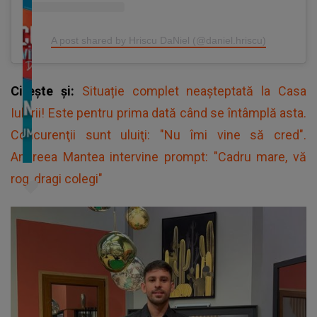
A post shared by Hriscu DaNiel (@daniel.hriscu)
Citește și:
Situație complet neașteptată la Casa
Iubirii! Este pentru prima dată când se întâmplă asta.
Concurenţii sunt uluiţi: "Nu îmi vine să cred".
Andreea Mantea intervine prompt: "Cadru mare, vă
rog, dragi colegi"