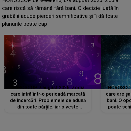
Emanuel a ținut ACEST DETALIU ASCUNS până
acum! În fața Alexandrei, concurentul din Casa Iubirii
face o MĂRTURISIRE NEAȘTEPTATĂ despre mama
sa: "I-am spus și ei în față, eu nu te iubesc pentru
că..."
HOROSCOP 7 august 2026. Zodia
HOROSCOP 
care intră într-o perioadă marcată
care are șa
de încercări. Problemele se adună
bani. O opo
din toate părțile, iar o veste
poate schi
neașteptată îi dă planurile peste
la
cap