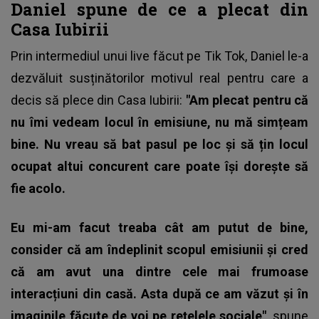
Daniel spune de ce a plecat din
Casa Iubirii
Prin intermediul unui live făcut pe Tik Tok, Daniel le-a
dezvăluit susținătorilor motivul real pentru care
a
decis să plece din Casa Iubirii
:
"Am plecat pentru că
nu îmi vedeam locul în emisiune, nu mă simțeam
bine. Nu vreau să bat pasul pe loc și să țin locul
ocupat altui concurent care poate își dorește să
fie acolo.
Eu mi-am facut treaba cât am putut de bine,
consider că am îndeplinit scopul emisiunii și cred
că am avut una dintre cele mai frumoase
interacțiuni din casă. Asta după ce am văzut și în
imaginile făcute de voi pe rețelele sociale"
, spune