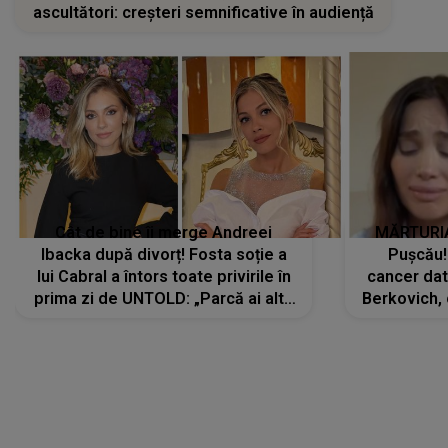
ascultători: creșteri semnificative în audiență
Cât de bine îi merge Andreei
MĂRTURIA
Ibacka după divorț! Fosta soție a
Pușcău!
lui Cabral a întors toate privirile în
cancer dato
prima zi de UNTOLD: „Parcă ai altă
Berkovich, 
strălucire, emani putere,
accident ru
încredere, siguranță...”
Dacă nu 