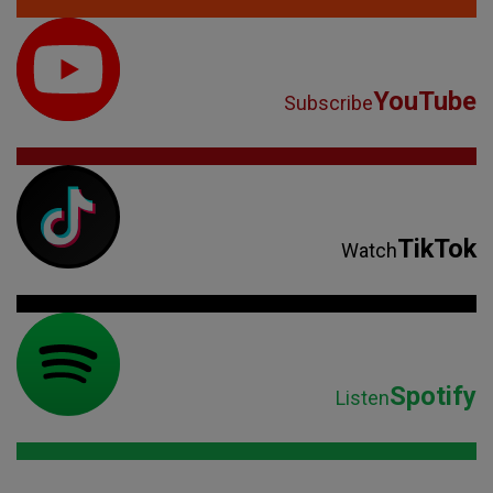
YouTube
Subscribe
TikTok
Watch
Spotify
Listen