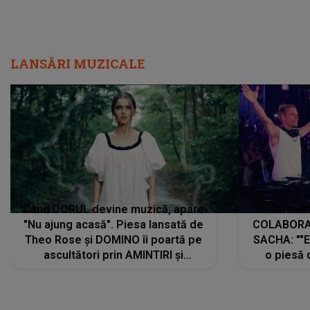
LANSĂRI MUZICALE
Când DORUL devine muzică, apare
Armin 
"Nu ajung acasă". Piesa lansată de
COLABORAR
Theo Rose și DOMINO îi poartă pe
SACHA: ""E
ascultători prin AMINTIRI și
o piesă 
REGĂSIRI, iar drumul emoțiilor
imediat pre
trece prin sufletul publicului:
cu mine șt
"Pentru toți cei care au plecat
păstrăm do