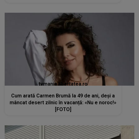
tvmania.libertatea.ro
Cum arată Carmen Brumă la 49 de ani, deși a
mâncat desert zilnic în vacanță: «Nu e noroc!»
[FOTO]