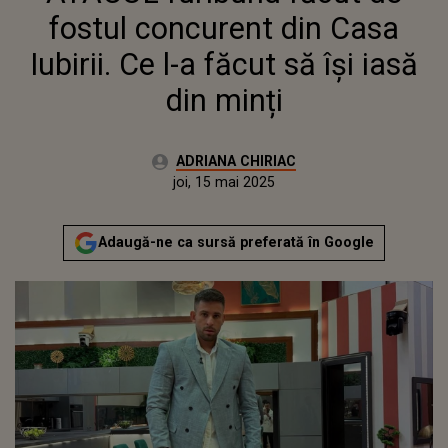
fostul concurent din Casa
Iubirii. Ce l-a făcut să își iasă
din minți
Autor:
ADRIANA CHIRIAC
Publicat:
joi, 15 mai 2025
Actualizat:
joi, 15 mai 2025
Adaugă-ne ca sursă preferată în Google