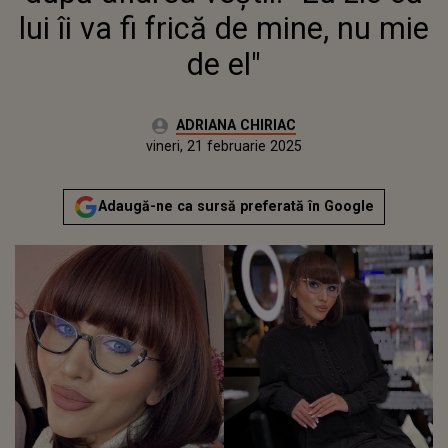
lui îi va fi frică de mine, nu mie
de el"
Autor:
ADRIANA CHIRIAC
Publicat:
vineri, 21 februarie 2025
Actualizat:
vineri, 21 februarie 2025
Adaugă-ne ca sursă preferată în Google