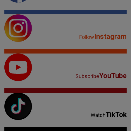
Instagram
Follow
YouTube
Subscribe
TikTok
Watch