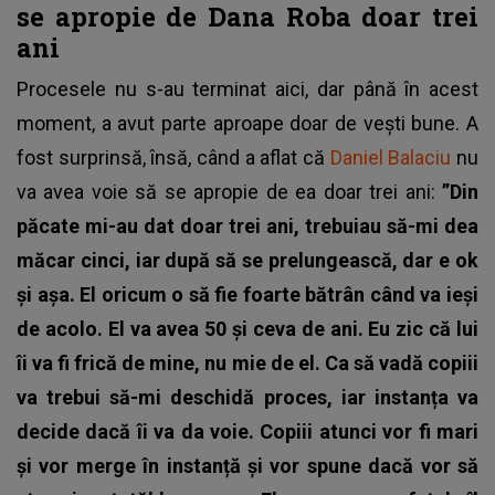
se apropie de Dana Roba doar trei
ani
Procesele nu s-au terminat aici, dar până în acest
moment, a avut parte aproape doar de vești bune. A
fost surprinsă, însă, când a aflat că
Daniel Balaciu
nu
va avea voie să se apropie de ea doar trei ani:
”Din
păcate mi-au dat doar trei ani, trebuiau să-mi dea
măcar cinci, iar după să se prelungească, dar e ok
și așa. El oricum o să fie foarte bătrân când va ieși
de acolo.
El va avea 50 și ceva de ani. Eu zic că lui
îi va fi frică de mine, nu mie de el. Ca să vadă copiii
va trebui să-mi deschidă proces, iar instanța va
decide dacă îi va da voie. Copiii atunci vor fi mari
și vor merge în instanță și vor spune dacă vor să