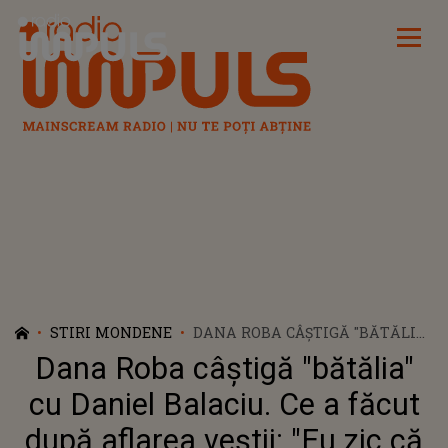
Radio Impuls
STIRI MONDENE
DANA ROBA CÂȘTIGĂ "BĂTĂLIA"
CU DANIEL BALACIU. CE A
Dana Roba câștigă "bătălia"
FĂCUT DUPĂ AFLAREA VEŞTII:
"EU ZIC CĂ LUI ÎI VA FI FRICĂ DE
cu Daniel Balaciu. Ce a făcut
MINE, NU MIE DE EL"
după aflarea veştii: "Eu zic că