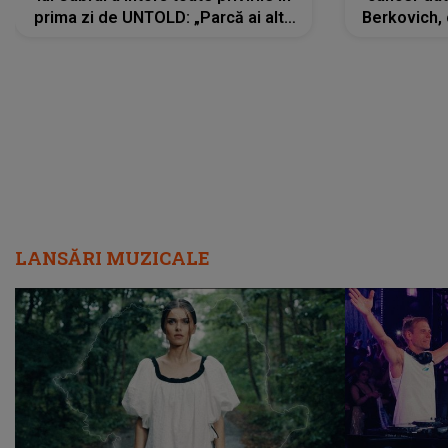
prima zi de UNTOLD: „Parcă ai altă
Berkovich, 
strălucire, emani putere,
accident ru
încredere, siguranță...”
Dacă nu 
LANSĂRI MUZICALE