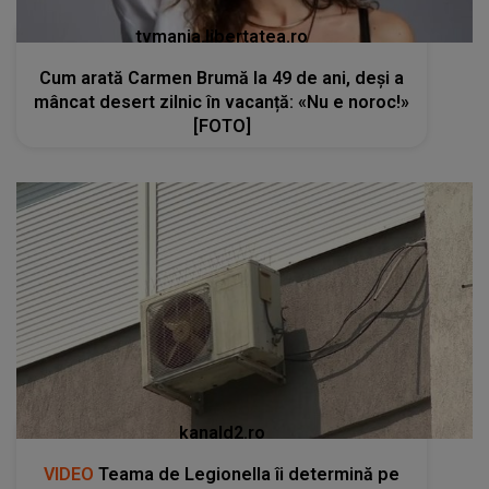
tvmania.libertatea.ro
Cum arată Carmen Brumă la 49 de ani, deși a
mâncat desert zilnic în vacanță: «Nu e noroc!»
[FOTO]
kanald2.ro
VIDEO
Teama de Legionella îi determină pe