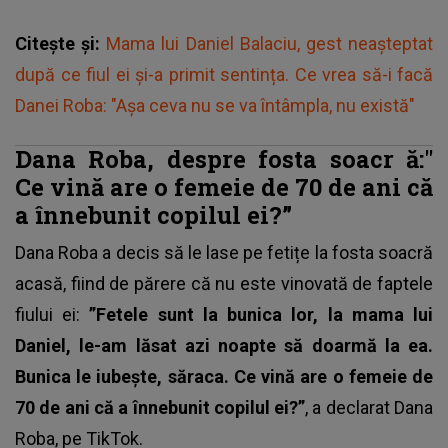
Citește și:
Mama lui Daniel Balaciu, gest neașteptat
după ce fiul ei și-a primit sentința. Ce vrea să-i facă
Danei Roba: "Așa ceva nu se va întâmpla, nu există"
Dana Roba, despre fosta soacr
ă
:"
Ce vină are o femeie de 70 de ani că
a înnebunit copilul ei?”
Dana Roba a decis să le lase pe fetițe la fosta soacră
acasă, fiind de părere că nu este vinovată de faptele
fiului ei:
”Fetele sunt la bunica lor, la mama lui
Daniel, le-am lăsat azi noapte să doarmă la ea.
Bunica le iubește, săraca. Ce vină are o femeie de
70 de ani că a înnebunit copilul ei?”
, a declarat Dana
Roba, pe TikTok.