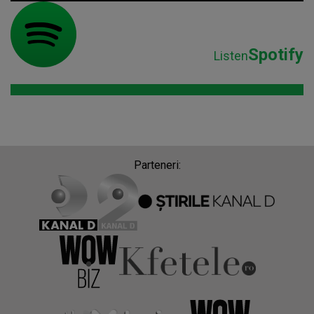
Spotify
Listen
Parteneri: