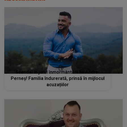
Scandal în jurul înmormântării lui Andrei
Perneș! Familia îndurerată, prinsă în mijlocul
acuzațiilor