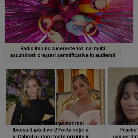
Radio Impuls cucerește tot mai mulți
ascultători: creșteri semnificative în audiență
Cât de bine îi merge Andreei
MĂRTURIA
Ibacka după divorț! Fosta soție a
Pușcău!
lui Cabral a întors toate privirile în
cancer dato