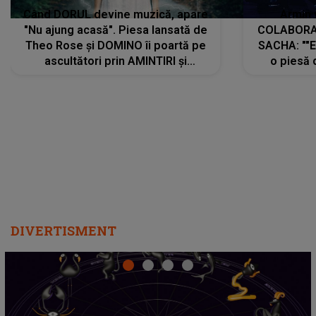
Când DORUL devine muzică, apare
Armin 
"Nu ajung acasă". Piesa lansată de
COLABORAR
Theo Rose și DOMINO îi poartă pe
SACHA: ""E
ascultători prin AMINTIRI și
o piesă 
REGĂSIRI, iar drumul emoțiilor
imediat pre
trece prin sufletul publicului:
cu mine șt
"Pentru toți cei care au plecat
păstrăm do
departe ca să le fie mai bine"
DIVERTISMENT