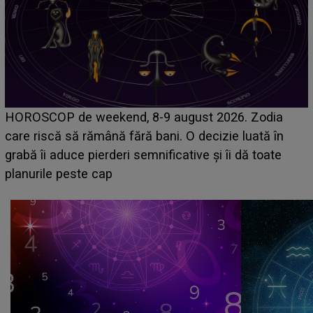
Emanuel a ținut ACEST DETALIU ASCUNS până
acum! În fața Alexandrei, concurentul din Casa Iubirii
face o MĂRTURISIRE NEAȘTEPTATĂ despre mama
sa: "I-am spus și ei în față, eu nu te iubesc pentru
că..."