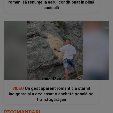
români să renunțe la aerul condiționat în plină
caniculă
kanald2.ro
VIDEO
Un gest aparent romantic a stârnit
indignare și a declanșat o anchetă penală pe
Transfăgărășan
RECOMANDĂRI