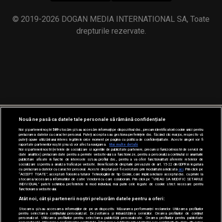
© 2019-2026 DOGAN MEDIA INTERNATIONAL SA, Toate
drepturile rezervate.
Nouă ne pasă ca datele tale personale să rămână confidențiale
Noi și partenerii noștri
589
stocăm și/sau accesăm informații pe dispozitivul dvs., precum identificatorii cookie unici pentru
prelucrarea datelor cu caracter personal. Puteți accepta sau gestiona preferințele dvs. făcând clic mai jos, respectiv vă
puteți opune utilizării unui interes legitim în orice moment pe pagina cu politica de confidențialitate. Aceste alegeri vor fi
raportate partenerilor noștri și nu vă vor afecta navigarea.
Mai multe detalii
Noi si partenerii nostri (retelele de socializare si agentiile de publicitate partenere, precum si furnizorii nostri de servicii de
date analitice) prelucram date pentru a permite website-ului sa functioneze, pentru a personaliza continutul si anunturile
publicitare afisate in functie de interesele si/sau profilul dvs., pentru a va oferi functionalitati aferente retelelor de
socializare si pentru a analiza traficul pe website. Beneficiati de drepturile prevazute de art. 15-22 din GDPR in legatura
cu prelucrarea datelor cu caracter personal. Aceste drepturi pot fi exercitate prin modalitatea indicata
aici
. Prin click pe
“ACCEPT TOATE”, acceptati folosirea tuturor Tehnologiilor de tip Cookie, care implica inclusiv acceptul dvs. cu privire la
stocarea/accesarea informatiilor de catre Vendor-ii cu care colaboram. Prin click pe “VREAU SA MODIFIC SETARILE
INDIVIDUAL” puteti schimba preferintele in mod individual, mai putin cele legate de cookie strict necesare pentru
functionarea website-ului.
Atât noi, cât și partenerii noștri prelucrăm datele pentru a oferi:
Stocarea și/sau accesarea informațiilor de pe un dispozitiv. Măsurarea performanței reclamelor. Utilizarea profilurilor
pentru selectarea conținutului personalizat. Dezvoltarea și îmbunătățirea serviciilor. Crearea profilurilor de conținut
personalizat. Utilizarea profilurilor pentru selectarea publicității personalizate. Crearea profilurilor pentru publicitate