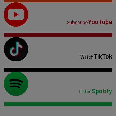
YouTube
Subscribe
TikTok
Watch
Spotify
Listen