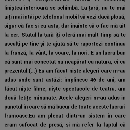
liniștea interioară se schimbă. La țară, nu te mai
uiți mai întâi pe telefonul mobil să vezi dacă plouă,
sigur că fac și eu asta, dar înainte să o fac mă uit
la cer. Statul la țară îți oferă mai mult timp să te
asculți pe tine și te ajută să te raportezi continuu
la frunză, la vânt, la soare, la nori. E un lucru bun
că sunt mai conectat nu neapărat cu natura, ci cu
prezentul.(...) Eu am făcut niște alegeri care m-au
adus unde sunt astăzi: împlinesc 46 de ani, am
făcut niște filme, niște spectacole de teatru, am
două fetițe minunate. Acele alegeri m-au adus în
punctul în care să mă bucur de toate aceste lucruri
frumoase.Eu am plecat dintr-un sistem în care
eram sufocat de presă, și mă refer la faptul că