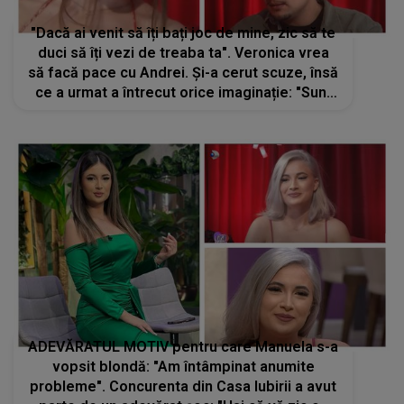
"Dacă ai venit să îți bați joc de mine, zic să te
duci să îți vezi de treaba ta". Veronica vrea
să facă pace cu Andrei. Și-a cerut scuze, însă
ce a urmat a întrecut orice imaginație: "Sunt
luată peste picior"
ADEVĂRATUL MOTIV pentru care Manuela s-a
vopsit blondă: "Am întâmpinat anumite
probleme". Concurenta din Casa Iubirii a avut