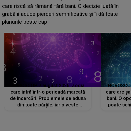
acum! În fața Alexandrei, concurentul din Casa Iubirii
face o MĂRTURISIRE NEAȘTEPTATĂ despre mama
sa: "I-am spus și ei în față, eu nu te iubesc pentru
că..."
HOROSCOP 7 august 2026. Zodia
HOROSCOP 
care intră într-o perioadă marcată
care are șa
de încercări. Problemele se adună
bani. O opo
din toate părțile, iar o veste
poate schi
neașteptată îi dă planurile peste
la
cap