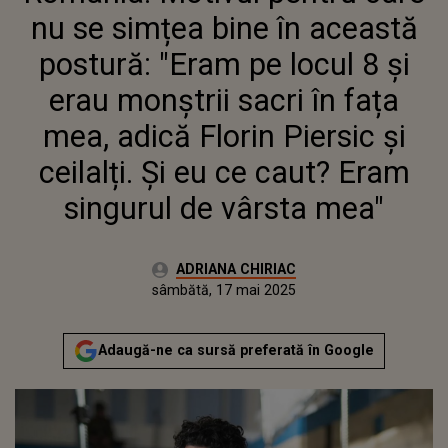
SACRI ÎN FAȚA MEA, ADICĂ
nu se simțea bine în această
FLORIN PIERSIC ȘI CEILALȚI. ȘI
EU CE CAUT? ERAM SINGURUL
postură: "Eram pe locul 8 și
DE VÂRSTA MEA"
erau monștrii sacri în fața
mea, adică Florin Piersic și
ceilalți. Și eu ce caut? Eram
singurul de vârsta mea"
Autor:
ADRIANA CHIRIAC
Publicat:
sâmbătă, 17 mai 2025
Actualizat:
sâmbătă, 17 mai 2025
Adaugă-ne ca sursă preferată în Google