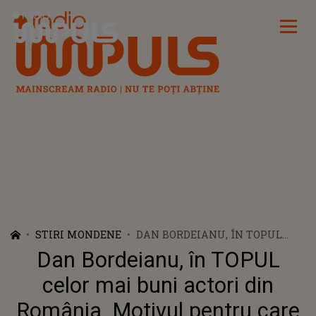
Radio Impuls
STIRI MONDENE
DAN BORDEIANU, ÎN TOPUL
CELOR MAI BUNI ACTORI DIN
Dan Bordeianu, în TOPUL
ROMÂNIA. MOTIVUL PENTRU
CARE NU SE SIMȚEA BINE ÎN
celor mai buni actori din
ACEASTĂ POSTURĂ: "ERAM PE
România. Motivul pentru care
LOCUL 8 ȘI ERAU MONȘTRII