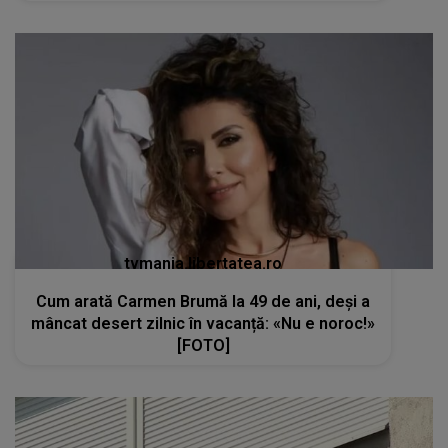
tvmania.libertatea.ro
Cum arată Carmen Brumă la 49 de ani, deși a
mâncat desert zilnic în vacanță: «Nu e noroc!»
[FOTO]