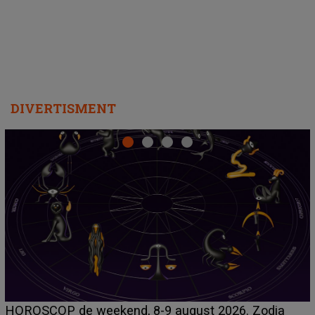
departe ca să le fie mai bine"
DIVERTISMENT
Emanuel a ținut ACEST DETALIU ASCUNS până