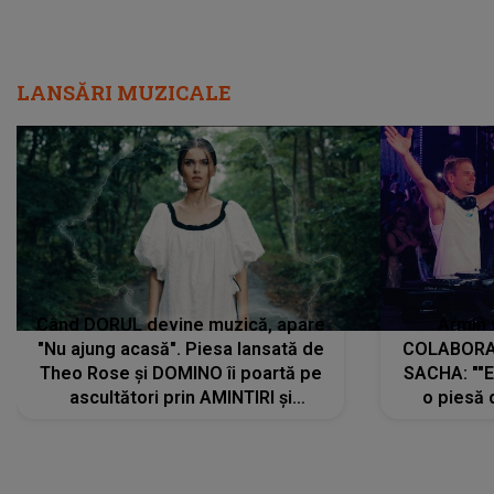
LANSĂRI MUZICALE
Când DORUL devine muzică, apare
Armin 
"Nu ajung acasă". Piesa lansată de
COLABORAR
Theo Rose și DOMINO îi poartă pe
SACHA: ""E
ascultători prin AMINTIRI și
o piesă 
REGĂSIRI, iar drumul emoțiilor
imediat pre
trece prin sufletul publicului:
cu mine șt
"Pentru toți cei care au plecat
păstrăm do