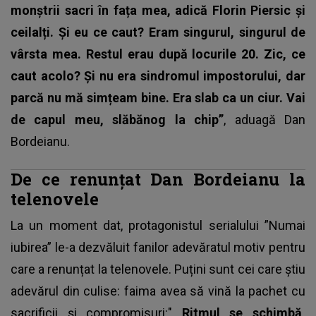
monștrii sacri în fața mea, adică Florin Piersic și
ceilalți. Și eu ce caut? Eram singurul, singurul de
vârsta mea.
Restul erau după locurile 20. Zic, ce
caut acolo? Și nu era sindromul impostorului, dar
parcă nu mă simțeam bine. Era slab ca un ciur. Vai
de capul meu, slăbănog la chip”
, aduagă Dan
Bordeianu.
De ce renunțat Dan Bordeianu la
telenovele
La un moment dat, protagonistul serialului ”Numai
iubirea” le-a dezvăluit fanilor adevăratul motiv pentru
care a renunțat la telenovele. Puțini sunt cei care știu
adevărul din culise: faima avea să vină la pachet cu
sacrificii și compromisuri:"
Ritmul se schimbă,