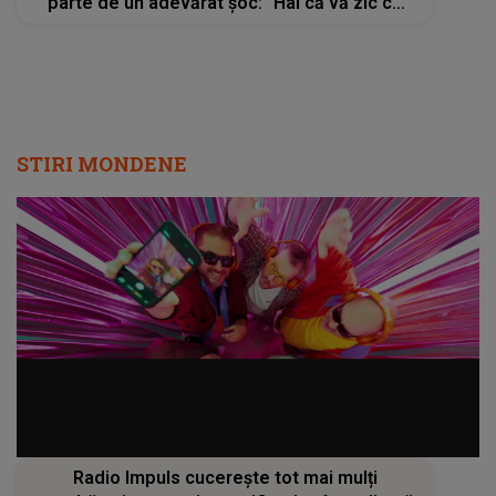
parte de un adevărat șoc: "Hai că vă zic ce
am pățit"
STIRI MONDENE
Radio Impuls cucerește tot mai mulți