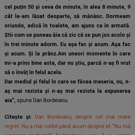
cel puțin 50 și ceva de minute, în alea 8 minute, 9
cât le-am lăsat deoparte, să mănânc. Dormeam
oriunde, adică în toalete, am ajuns ca în armată.
Știi cum se puneau ăia că zic că se pun jos acolo și
în trei minute adorm. Eu așa fac și acum. Așa fac
și acum. Și la prânz.Am uneori momente în care
mi-a prins bine asta, dar nu știu, parcă n-aș fi vrut
să o învăț în felul acela.
Dar mediul și felul în care se făcea meseria, nu, n-
aș mai rezista și n-aș mai rezista la expunerea
aia”,
spune
Dan Bordeianu
.
Citește și:
Dan Bordeianu, despre cel mai mare
regret. Nu a mai vorbit până acum despre el: "Nu mă