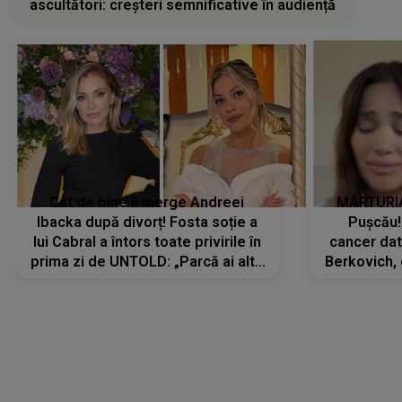
ascultători: creșteri semnificative în audiență
Cât de bine îi merge Andreei
MĂRTURIA
Ibacka după divorț! Fosta soție a
Pușcău!
lui Cabral a întors toate privirile în
cancer dato
prima zi de UNTOLD: „Parcă ai altă
Berkovich, 
strălucire, emani putere,
accident ru
încredere, siguranță...”
Dacă nu 