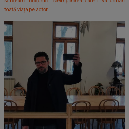
simțeam mulțumit". Neîmplinirea care îl va urmări
toată viața pe actor