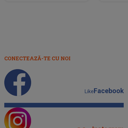
scena principală?
perioadă 
CONECTEAZĂ-TE CU NOI
Facebook
Like