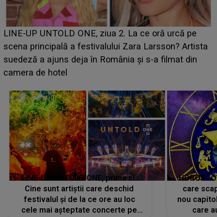
Ce a dezvăluit noua concurentă din "Casa Iubirii" l-a
luat prin surprindere pe Emanuel. CINE ESTE
BĂIATUL VIZAT de Alexandra?! Aflându-se în fața
faptului împlinit, A RECUNOSCUT IMEDIAT: "Am
avut..."
LINE-UP UNTOLD ONE, prima zi.
HOROSCOP 
Cine sunt artiștii care deschid
care scap
festivalul și de la ce ore au loc
nou capitol
cele mai așteptate concerte pe
care a