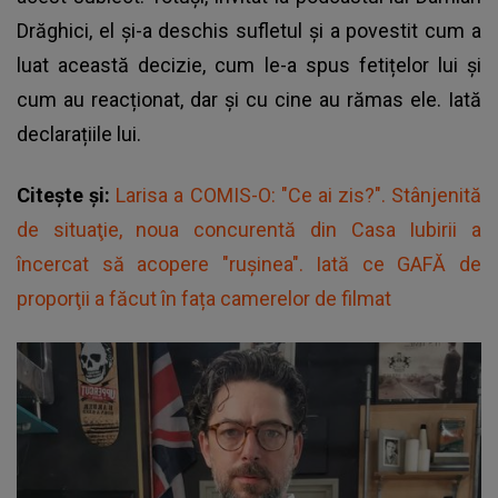
Drăghici, el și-a deschis sufletul și a povestit cum a
luat această decizie, cum le-a spus fetițelor lui și
cum au reacționat, dar și cu cine au rămas ele. Iată
declarațiile lui.
Citește și:
Larisa a COMIS-O: "Ce ai zis?". Stânjenită
de situaţie, noua concurentă din Casa Iubirii a
încercat să acopere "ruşinea". Iată ce GAFĂ de
proporţii a făcut în fața camerelor de filmat