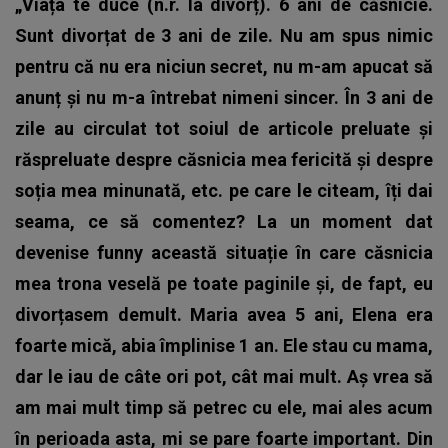
„Viața te duce (n.r. la divorț). 6 ani de căsnicie.
Sunt divorțat de 3 ani de zile. Nu am spus nimic
pentru că nu era niciun secret, nu m-am apucat să
anunț și nu m-a întrebat nimeni sincer. În 3 ani de
zile au circulat tot soiul de articole preluate și
răspreluate despre căsnicia mea fericită și despre
soția mea minunată, etc. pe care le citeam, îți dai
seama, ce să comentez? La un moment dat
devenise funny această situație în care căsnicia
mea trona veselă pe toate paginile și, de fapt, eu
divorțasem demult. Maria avea 5 ani, Elena era
foarte mică, abia împlinise 1 an. Ele stau cu mama,
dar le iau de câte ori pot, cât mai mult. Aș vrea să
am mai mult timp să petrec cu ele, mai ales acum
în perioada asta, mi se pare foarte important. Din