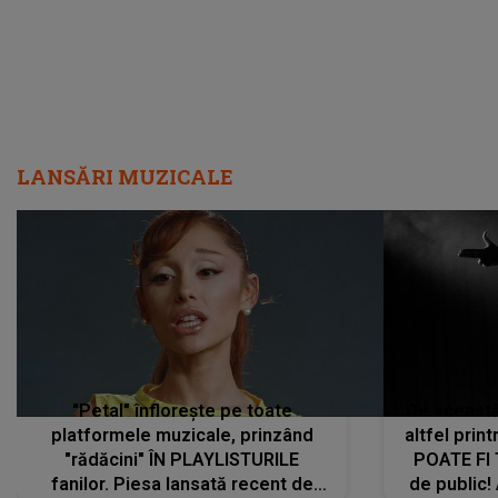
LANSĂRI MUZICALE
"Petal" înflorește pe toate
De această 
platformele muzicale, prinzând
altfel prin
"rădăcini" ÎN PLAYLISTURILE
POATE FI
fanilor. Piesa lansată recent de
de public!