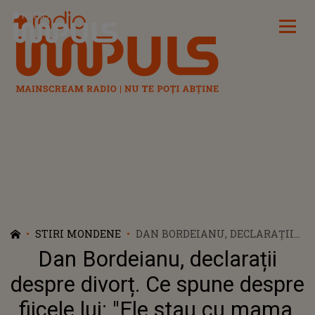
Radio Impuls
STIRI MONDENE
DAN BORDEIANU, DECLARAȚII
DESPRE DIVORȚ. CE SPUNE
Dan Bordeianu, declarații
DESPRE FIICELE LUI: "ELE STAU
CU MAMA, DAR LE IAU DE CÂTE
despre divorț. Ce spune despre
ORI POT”
fiicele lui: "Ele stau cu mama,