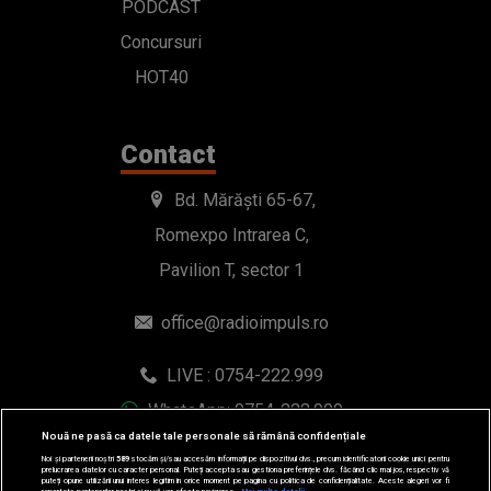
PODCAST
Concursuri
HOT40
Contact
Bd. Mărăști 65-67,
Romexpo Intrarea C,
Pavilion T, sector 1
office@radioimpuls.ro
LIVE : 0754-222.999
WhatsApp: 0754-222.999
Nouă ne pasă ca datele tale personale să rămână confidențiale
Noi și partenerii noștri
589
stocăm și/sau accesăm informații pe dispozitivul dvs., precum identificatorii cookie unici pentru
prelucrarea datelor cu caracter personal. Puteți accepta sau gestiona preferințele dvs. făcând clic mai jos, respectiv vă
puteți opune utilizării unui interes legitim în orice moment pe pagina cu politica de confidențialitate. Aceste alegeri vor fi