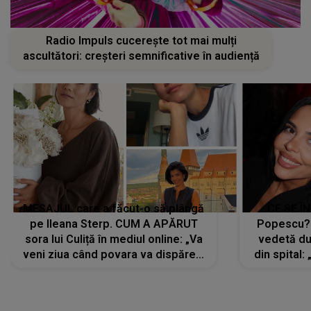
Radio Impuls cucerește tot mai mulți
ascultători: creșteri semnificative în audiență
MESAJUL care a făcut-o să plângă
CE SE Î
pe Ileana Sterp. CUM A APĂRUT
Popescu?
sora lui Culiță în mediul online: „Va
vedetă du
veni ziua când povara va dispărea,
din spital:
iar lacrimile...”