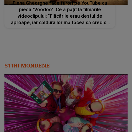
Elena Gheorghe face furori pe YouTube cu
piesa "Voodoo". Ce a pățit la filmările
videoclipului: "Flăcările erau destul de
aproape, iar căldura lor mă făcea să cred că
vor veni spre mine"
STIRI MONDENE