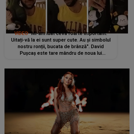
VIDEO
"Mi-am luat ceva foarte important.
Uitați-vă la ei sunt super cute. Au și simbolul
nostru ronții, bucata de brânză". David
Pușcaș este tare mândru de noua lui
achiziție. Fiul adoptiv al Luminiței Anghel, sub
lupa internauților: "La muncă cu tine"