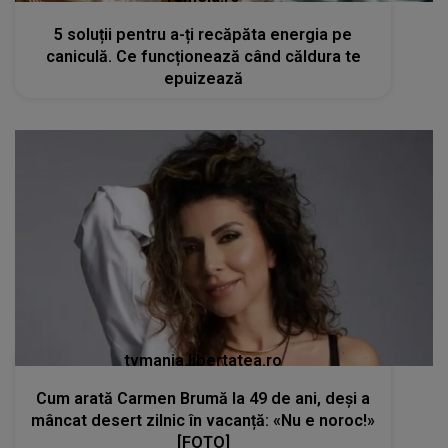
5 soluții pentru a-ți recăpăta energia pe
caniculă. Ce funcționează când căldura te
epuizează
tvmania.libertatea.ro
Cum arată Carmen Brumă la 49 de ani, deși a
mâncat desert zilnic în vacanță: «Nu e noroc!»
[FOTO]