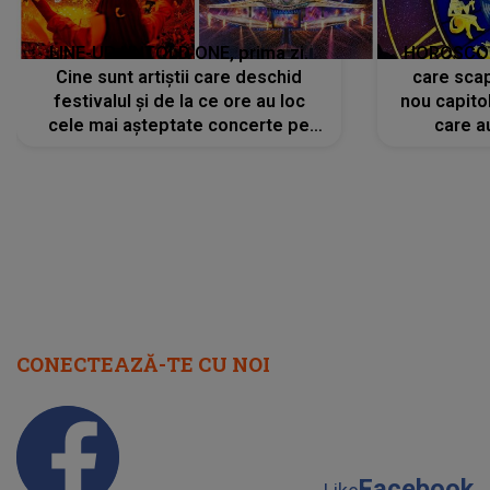
LINE-UP UNTOLD ONE, prima zi.
HOROSCOP 
Cine sunt artiștii care deschid
care scap
festivalul și de la ce ore au loc
nou capitol
cele mai așteptate concerte pe
care a
scena principală?
perioadă 
CONECTEAZĂ-TE CU NOI
Facebook