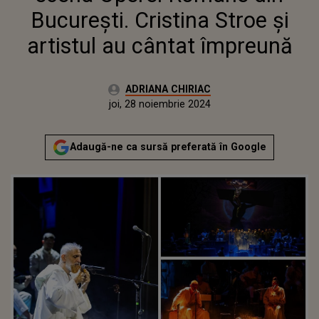
București. Cristina Stroe și
artistul au cântat împreună
Autor:
ADRIANA CHIRIAC
Publicat:
joi, 28 noiembrie 2024
Actualizat:
joi, 28 noiembrie 2024
Adaugă-ne ca sursă preferată în Google