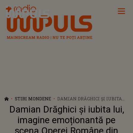
Radio Impuls
STIRI MONDENE
DAMIAN DRĂGHICI ȘI IUBITA
LUI, IMAGINE EMOȚIONANTĂ
Damian Drăghici și iubita lui,
PE SCENA OPEREI ROMÂNE DIN
BUCUREȘTI. CRISTINA STROE ȘI
imagine emoționantă pe
ARTISTUL AU CÂNTAT
scena Operei Române din
ÎMPREUNĂ