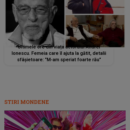
Ultimele ore din viața actorului Andrei
Ionescu. Femeia care îl ajuta la gătit, detalii
sfâșietoare: "M-am speriat foarte rău"
STIRI MONDENE