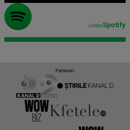
Spotify
Listen
Parteneri: