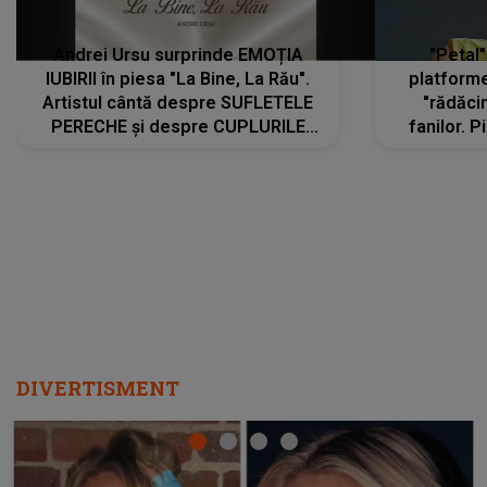
Andrei Ursu surprinde EMOȚIA
"Petal"
IUBIRII în piesa "La Bine, La Rău".
platforme
Artistul cântă despre SUFLETELE
"rădăci
PERECHE și despre CUPLURILE
fanilor. 
care aleg să meargă împreună pe
Arian
același drum, INDIFERENT DE CE LE
ascultă
REZERVĂ VIAȚA
DIVERTISMENT