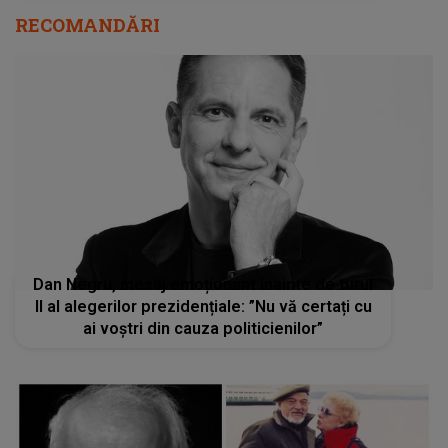
RECOMANDĂRI
Dan Negru, mesaj emoționant înainte de turul
II al alegerilor prezidențiale: ”Nu vă certați cu
ai voștri din cauza politicienilor”