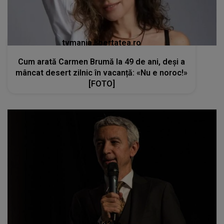
tvmania.libertatea.ro
Cum arată Carmen Brumă la 49 de ani, deși a
mâncat desert zilnic în vacanță: «Nu e noroc!»
[FOTO]