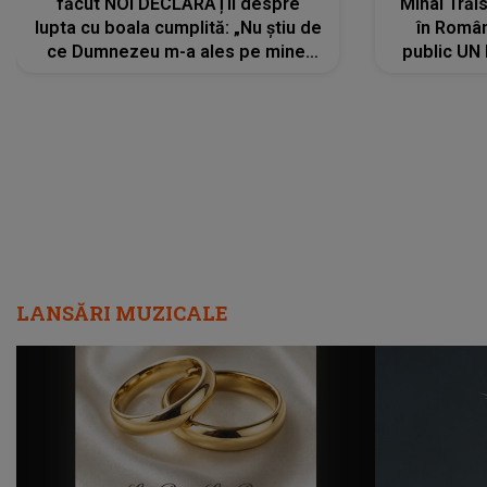
făcut NOI DECLARAȚII despre
Mihai Trăis
lupta cu boala cumplită: „Nu știu de
în Români
ce Dumnezeu m-a ales pe mine.
public UN
Am cancer la sân, am intrat în
"Nu știu ce
metastază...”
LANSĂRI MUZICALE