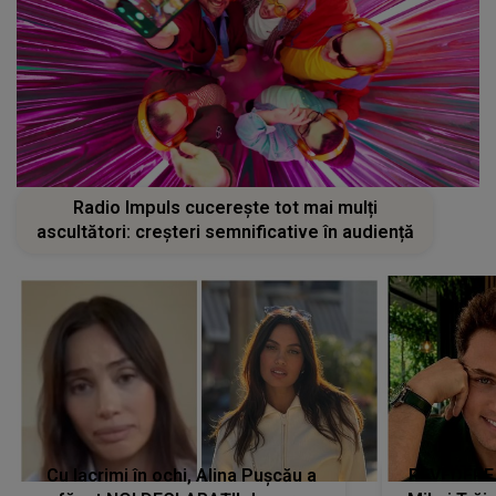
Radio Impuls cucerește tot mai mulți
ascultători: creșteri semnificative în audiență
Cu lacrimi în ochi, Alina Pușcău a
REVEDERE