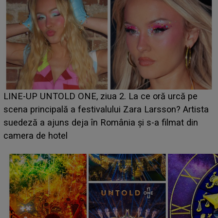
Ce a dezvăluit noua concurentă din "Casa Iubirii" l-a
luat prin surprindere pe Emanuel. CINE ESTE
BĂIATUL VIZAT de Alexandra?! Aflându-se în fața
faptului împlinit, A RECUNOSCUT IMEDIAT: "Am
avut..."