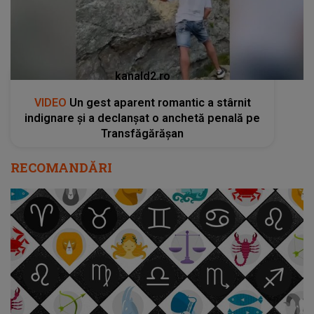
kanald2.ro
VIDEO
Un gest aparent romantic a stârnit
indignare și a declanșat o anchetă penală pe
Transfăgărășan
RECOMANDĂRI