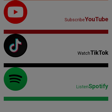
YouTube
Subscribe
TikTok
Watch
Spotify
Listen