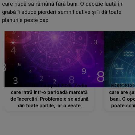
acum! În fața Alexandrei, concurentul din Casa Iubirii
face o MĂRTURISIRE NEAȘTEPTATĂ despre mama
sa: "I-am spus și ei în față, eu nu te iubesc pentru
că..."
HOROSCOP 7 august 2026. Zodia
HOROSCOP 
care intră într-o perioadă marcată
care are șa
de încercări. Problemele se adună
bani. O opo
din toate părțile, iar o veste
poate schi
neașteptată îi dă planurile peste
la
cap