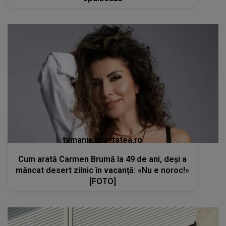
tvmania.libertatea.ro
Cum arată Carmen Brumă la 49 de ani, deși a
mâncat desert zilnic în vacanță: «Nu e noroc!»
[FOTO]