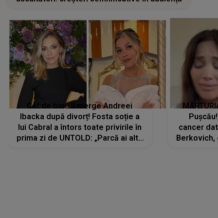
Cât de bine îi merge Andreei
MĂRTURIA
Ibacka după divorț! Fosta soție a
Pușcău!
lui Cabral a întors toate privirile în
cancer dato
prima zi de UNTOLD: „Parcă ai altă
Berkovich, 
strălucire, emani putere,
accident ru
încredere, siguranță...”
Dacă nu 