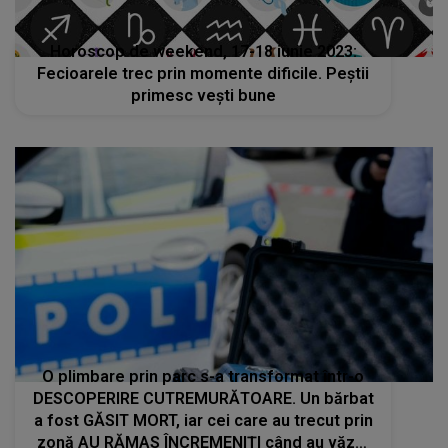
Horoscop de weekend, 17-18 iunie 2023:
Fecioarele trec prin momente dificile. Peștii
primesc vești bune
O plimbare prin parc s-a transformat într-o
DESCOPERIRE CUTREMURĂTOARE. Un bărbat
a fost GĂSIT MORT, iar cei care au trecut prin
zonă AU RĂMAS ÎNCREMENIȚI când au văzut