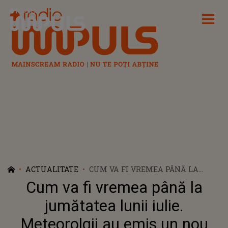
Radio Impuls
ACTUALITATE
CUM VA FI VREMEA PÂNĂ LA
JUMĂTATEA LUNII IULIE.
Cum va fi vremea până la
METEOROLGII AU EMIS UN NOU
ANUNȚ
jumătatea lunii iulie.
Meteorolgii au emis un nou