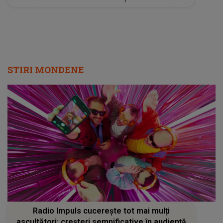
ce se afla în fața lor
STIRI MONDENE
Radio Impuls cucerește tot mai mulți
ascultători: creșteri semnificative în audiență