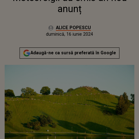
anunț
Autor:
ALICE POPESCU
Publicat:
vineri, 16 iunie 2023
Actualizat:
duminică, 16 iunie 2024
Adaugă-ne ca sursă preferată în Google