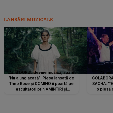
LANSĂRI MUZICALE
Când DORUL devine muzică, apare
Armin 
"Nu ajung acasă". Piesa lansată de
COLABORAR
Theo Rose și DOMINO îi poartă pe
SACHA: ""E
ascultători prin AMINTIRI și
o piesă 
REGĂSIRI, iar drumul emoțiilor
imediat pre
trece prin sufletul publicului:
cu mine șt
"Pentru toți cei care au plecat
păstrăm do
departe ca să le fie mai bine"