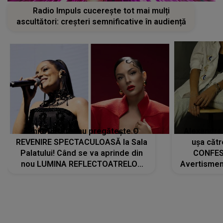
Radio Impuls cucerește tot mai mulți
ascultători: creșteri semnificative în audiență
Tania Turtureanu pregătește O
Alexandra
REVENIRE SPECTACULOASĂ la Sala
ușa cătr
Palatului! Când se va aprinde din
CONFES
nou LUMINA REFLECTOATRELOR
Avertismentu
pentru artistă: " Vor fi multe
rămas ÎNT
cântece noi, în premieră. Cântece
au format-
care abia acum învață să respire"
"Am f