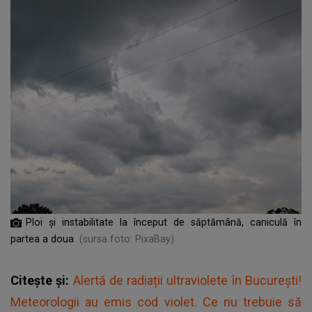
Ploi și instabilitate la început de săptămână, caniculă în
partea a doua
(sursa foto: PixaBay)
Citește și:
Alertă de radiații ultraviolete în București!
Meteorologii au emis cod violet. Ce nu trebuie să