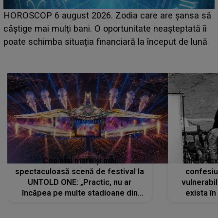
LINE-UP UNTOLD ONE, prima zi. Cine sunt artiștii
care deschid festivalul și de la ce ore au loc cele mai
așteptate concerte pe scena principală?
Cea mai mare și mai
Charli xc
spectaculoasă scenă de festival la
confesiu
UNTOLD ONE: „Practic, nu ar
vulnerabil
încăpea pe multe stadioane din
exista în
lume”. Evenimentul începe joi, 6
august 2026