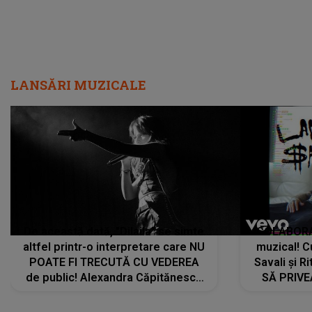
LANSĂRI MUZICALE
De această dată, "Dilaila" se simte
COLABORAR
altfel printr-o interpretare care NU
muzical! C
POATE FI TRECUTĂ CU VEDEREA
Savali și Ri
de public! Alexandra Căpitănescu
SĂ PRIV
a lansat VERSIUNEA LIVE a piesei