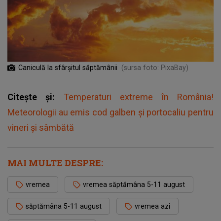
Caniculă la sfârșitul săptămânii
(sursa foto: PixaBay)
Citește și:
Temperaturi extreme în România!
Meteorologii au emis cod galben și portocaliu pentru
vineri și sâmbătă
MAI MULTE DESPRE:
vremea
vremea săptămâna 5-11 august
săptămâna 5-11 august
vremea azi