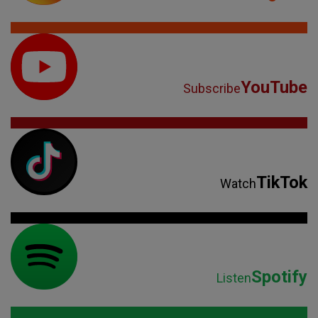
YouTube
Subscribe
TikTok
Watch
Spotify
Listen