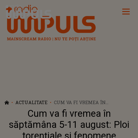
Radio Impuls
ACTUALITATE
CUM VA FI VREMEA ÎN
SĂPTĂMÂNA 5-11 AUGUST: PLOI
Cum va fi vremea în
TORENȚIALE ȘI FENOMENE
EXTREME, URMATE DE CANICULĂ
săptămâna 5-11 august: Ploi
ȘI DISCONFORT TERMIC
torențiale și fenomene