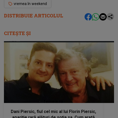
vremea în weekend
DISTRIBUIE ARTICOLUL
CITEȘTE ȘI
femeia.ro
Dani Piersic, fiul cel mic al lui Florin Piersic,
apariție rară alături de soția sa. Cum arată