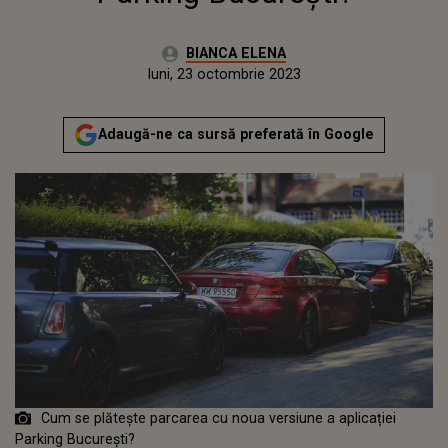
Autor:
BIANCA ELENA
Publicat:
luni, 23 octombrie 2023
Actualizat:
luni, 23 octombrie 2023
Adaugă-ne ca sursă preferată în Google
Cum se plătește parcarea cu noua versiune a aplicației
Parking București?