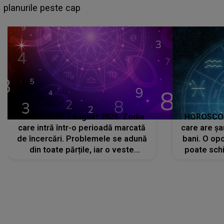
sa: "I-am spus și ei în față, eu nu te iubesc pentru
că..."
HOROSCOP 7 august 2026. Zodia
HOROSCOP 
care intră într-o perioadă marcată
care are șa
de încercări. Problemele se adună
bani. O opo
din toate părțile, iar o veste
poate schi
neașteptată îi dă planurile peste
la
cap