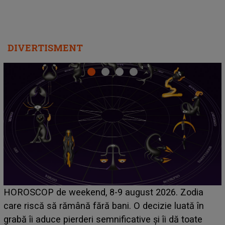
DIVERTISMENT
Emanuel a ținut ACEST DETALIU ASCUNS până
acum! În fața Alexandrei, concurentul din Casa Iubirii
face o MĂRTURISIRE NEAȘTEPTATĂ despre mama