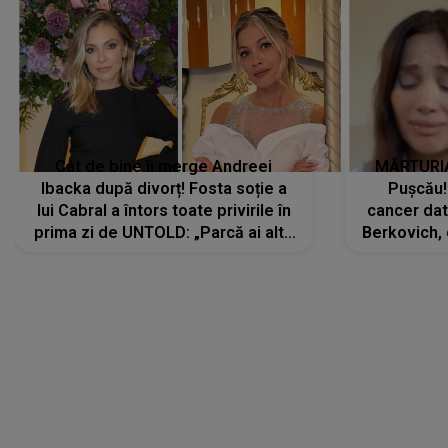
Cât de bine îi merge Andreei
MĂRTURIA
Ibacka după divorț! Fosta soție a
Pușcău!
lui Cabral a întors toate privirile în
cancer dato
prima zi de UNTOLD: „Parcă ai altă
Berkovich, 
strălucire, emani putere,
accident ru
încredere, siguranță...”
Dacă nu 