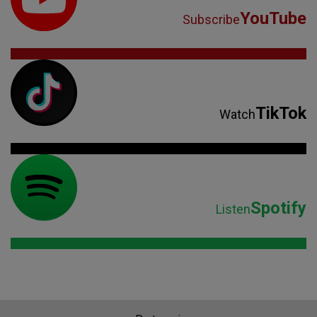
YouTube
Subscribe
TikTok
Watch
Spotify
Listen