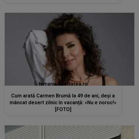
tvmania.libertatea.ro
Cum arată Carmen Brumă la 49 de ani, deși a
mâncat desert zilnic în vacanță: «Nu e noroc!»
[FOTO]