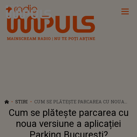
Radio Impuls
STIRI
CUM SE PLĂTEȘTE PARCAREA CU NOUA
VERSIUNE A APLICAȚIEI PARKING
Cum se plătește parcarea cu
BUCUREȘTI?
noua versiune a aplicației
Parking București?