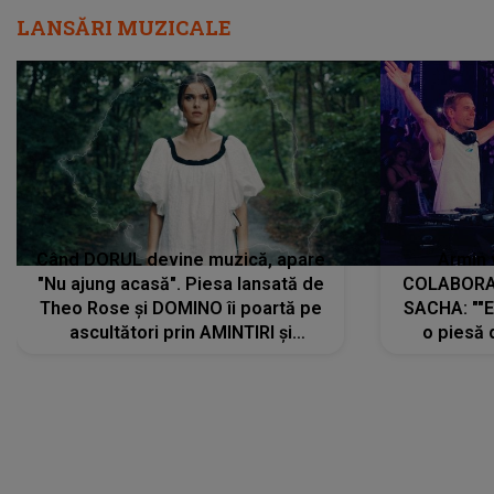
LANSĂRI MUZICALE
Când DORUL devine muzică, apare
Armin 
"Nu ajung acasă". Piesa lansată de
COLABORAR
Theo Rose și DOMINO îi poartă pe
SACHA: ""E
ascultători prin AMINTIRI și
o piesă 
REGĂSIRI, iar drumul emoțiilor
imediat pre
trece prin sufletul publicului:
cu mine șt
"Pentru toți cei care au plecat
păstrăm do
departe ca să le fie mai bine"