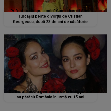
”A fost tot timpul acolo” Cum a trecut Anca
Țurcașiu peste divorțul de Cristian
Georgescu, după 23 de ani de căsătorie
Cum arată acum gemenele de la Indiggo. Ele
au părăsit România în urmă cu 15 ani