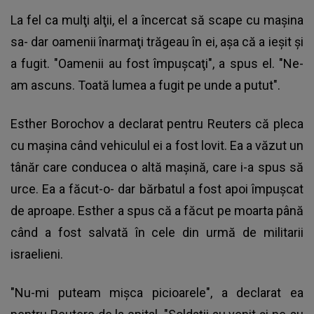
La fel ca mulţi alţii, el a încercat să scape cu maşina
sa- dar oamenii înarmaţi trăgeau în ei, aşa că a ieşit şi
a fugit. "Oamenii au fost împuşcaţi", a spus el. "Ne-
am ascuns. Toată lumea a fugit pe unde a putut".
Esther Borochov a declarat pentru Reuters că pleca
cu maşina când vehiculul ei a fost lovit. Ea a văzut un
tânăr care conducea o altă maşină, care i-a spus să
urce. Ea a făcut-o- dar bărbatul a fost apoi împuşcat
de aproape. Esther a spus că a făcut pe moarta până
când a fost salvată în cele din urmă de militarii
israelieni.
"Nu-mi puteam mişca picioarele", a declarat ea