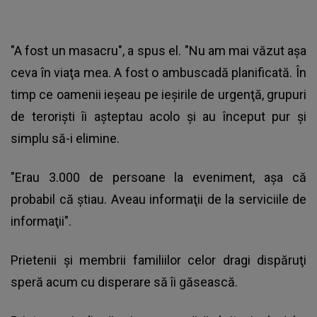
"A fost un masacru", a spus el. "Nu am mai văzut aşa
ceva în viaţa mea. A fost o ambuscadă planificată. În
timp ce oamenii ieşeau pe ieşirile de urgenţă, grupuri
de terorişti îi aşteptau acolo şi au început pur şi
simplu să-i elimine.
"Erau 3.000 de persoane la eveniment, aşa că
probabil că ştiau. Aveau informaţii de la serviciile de
informaţii".
Prietenii şi membrii familiilor celor dragi dispăruţi
speră acum cu disperare să îi găsească.