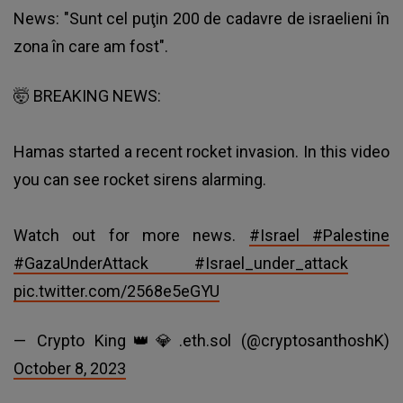
News: "Sunt cel puţin 200 de cadavre de israelieni în
zona în care am fost".
🤯 BREAKING NEWS:
Hamas started a recent rocket invasion. In this video
you can see rocket sirens alarming.
Watch out for more news.
#Israel
#Palestine
#GazaUnderAttack
#Israel_under_attack
pic.twitter.com/2568e5eGYU
— Crypto King👑💎.eth.sol (@cryptosanthoshK)
October 8, 2023