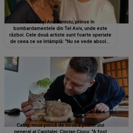
Raluka și Ana Baniciu, prinse în
bombardamentele din Tel Aviv, unde este
război. Cele două artiste sunt foarte speriate
de ceea ce se întâmplă: "Nu se vede absolut
nimic că arde"
Cathy, noua pisică de birou a primarului
general al Capitalei: Ciprian Ciucu: "A fost