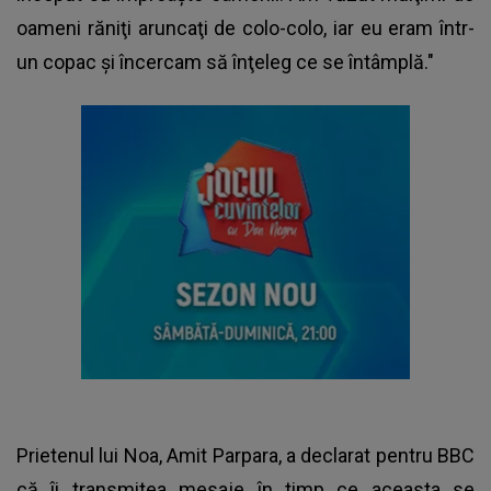
oameni răniţi aruncaţi de colo-colo, iar eu eram într-
un copac şi încercam să înţeleg ce se întâmplă."
Prietenul lui Noa, Amit Parpara, a declarat pentru BBC
că îi transmitea mesaje în timp ce aceasta se