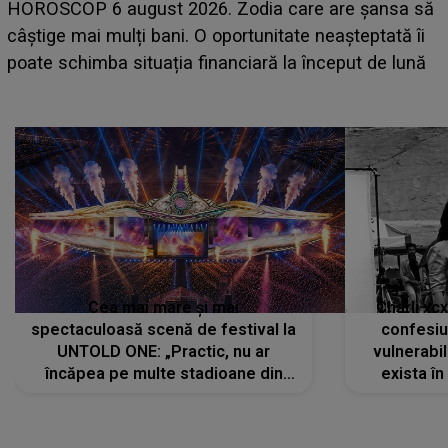
LINE-UP UNTOLD ONE, prima zi. Cine sunt artiștii
ă
care deschid festivalul și de la ce ore au loc cele mai
așteptate concerte pe scena principală?
Cea mai mare și mai
Charli xc
spectaculoasă scenă de festival la
confesiu
UNTOLD ONE: „Practic, nu ar
vulnerabil
încăpea pe multe stadioane din
exista în
lume”. Evenimentul începe joi, 6
august 2026