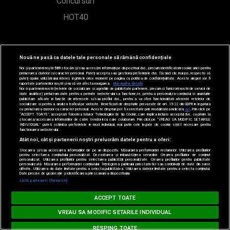
Concursuri
HOT40
Contact
Nouă ne pasă ca datele tale personale să rămână confidențiale
Noi și partenerii noștri
589
stocăm și/sau accesăm informații pe dispozitivul dvs., precum identificatorii cookie unici pentru
Bd. Mărăști 65-67,
prelucrarea datelor cu caracter personal. Puteți accepta sau gestiona preferințele dvs. făcând clic mai jos, respectiv vă
puteți opune utilizării unui interes legitim în orice moment pe pagina cu politica de confidențialitate. Aceste alegeri vor fi
raportate partenerilor noștri și nu vă vor afecta navigarea.
Mai multe detalii
Romexpo Intrarea C,
Noi si partenerii nostri (retelele de socializare si agentiile de publicitate partenere, precum si furnizorii nostri de servicii de
date analitice) prelucram date pentru a permite website-ului sa functioneze, pentru a personaliza continutul si anunturile
publicitare afisate in functie de interesele si/sau profilul dvs., pentru a va oferi functionalitati aferente retelelor de
socializare si pentru a analiza traficul pe website. Beneficiati de drepturile prevazute de art. 15-22 din GDPR in legatura
Pavilion T, sector 1
cu prelucrarea datelor cu caracter personal. Aceste drepturi pot fi exercitate prin modalitatea indicata
aici
. Prin click pe
“ACCEPT TOATE”, acceptati folosirea tuturor Tehnologiilor de tip Cookie, care implica inclusiv acceptul dvs. cu privire la
stocarea/accesarea informatiilor de catre Vendor-ii cu care colaboram. Prin click pe “VREAU SA MODIFIC SETARILE
INDIVIDUAL” puteti schimba preferintele in mod individual, mai putin cele legate de cookie strict necesare pentru
office@radioimpuls.ro
functionarea website-ului.
Atât noi, cât și partenerii noștri prelucrăm datele pentru a oferi:
Stocarea și/sau accesarea informațiilor de pe un dispozitiv. Măsurarea performanței reclamelor. Utilizarea profilurilor
LIVE : 0754-222.999
pentru selectarea conținutului personalizat. Dezvoltarea și îmbunătățirea serviciilor. Crearea profilurilor de conținut
personalizat. Utilizarea profilurilor pentru selectarea publicității personalizate. Crearea profilurilor pentru publicitate
personalizată. Măsurarea performanței conținutului. Înțelegerea publicului prin statistici sau combinații de date din surse
diferite. Utilizarea de date limitate pentru a selecta publicitatea. Utilizarea datelor limitate pentru a selecta conținutul.
WhatsApp: 0754-222.999
Date precise de geolocație și identificarea prin scanarea dispozitivului.
Listă parteneri (furnizori)
MUSIC NON STOP
ACCEPT TOATE
Loading...
#hitperepeat
VREAU SA MODIFIC SETARILE INDIVIDUAL
RESPING TOATE