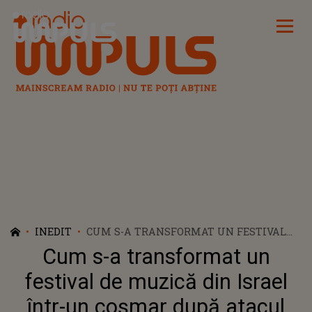
Radio Impuls
INEDIT
CUM S-A TRANSFORMAT UN FESTIVAL
DE MUZICĂ DIN ISRAEL ÎNTR-UN
Cum s-a transformat un
COŞMAR DUPĂ ATACUL HAMAS.
“MERGEAU DIN COPAC ÎN COPAC ŞI
festival de muzică din Israel
TRĂGEAU"
într-un coşmar după atacul