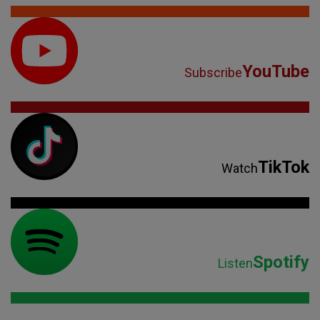
YouTube
Subscribe
TikTok
Watch
Spotify
Listen