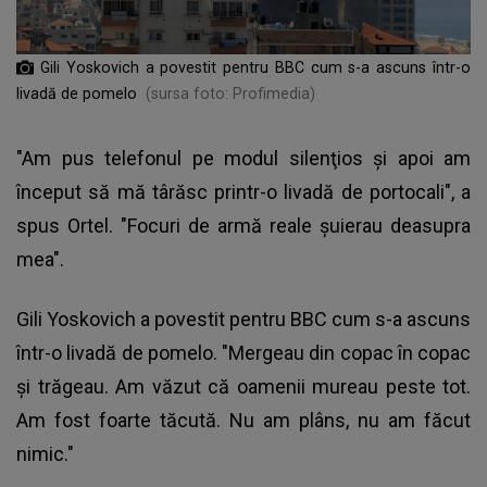
Gili Yoskovich a povestit pentru BBC cum s-a ascuns într-o
livadă de pomelo
(sursa foto: Profimedia)
"Am pus telefonul pe modul silenţios şi apoi am
început să mă târăsc printr-o livadă de portocali", a
spus Ortel. "Focuri de armă reale şuierau deasupra
mea".
Gili Yoskovich a povestit pentru BBC cum s-a ascuns
într-o livadă de pomelo. "Mergeau din copac în copac
şi trăgeau. Am văzut că oamenii mureau peste tot.
Am fost foarte tăcută. Nu am plâns, nu am făcut
nimic."