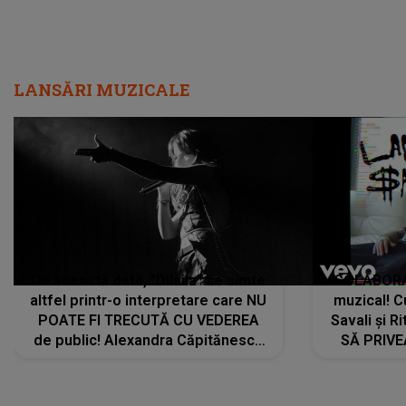
LANSĂRI MUZICALE
De această dată, "Dilaila" se simte
COLABORAR
altfel printr-o interpretare care NU
muzical! C
POATE FI TRECUTĂ CU VEDEREA
Savali și Ri
de public! Alexandra Căpitănescu
SĂ PRIV
a lansat VERSIUNEA LIVE a piesei