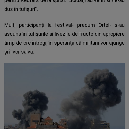
pentru Reuters de la spital. "Soldaţii au venit şi ne-au
dus în tufişuri".
Mulţi participanţi la festival- precum Ortel- s-au
ascuns în tufişurile şi livezile de fructe din apropiere
timp de ore întregi, în speranţa că militarii vor ajunge
şi îi vor salva.