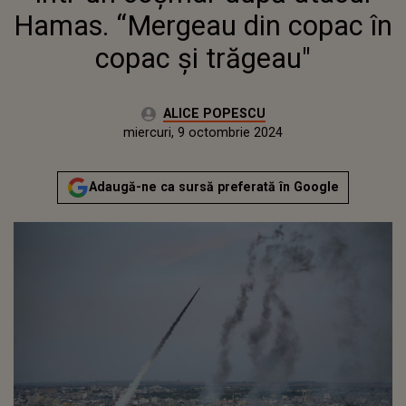
Hamas. “Mergeau din copac în
copac şi trăgeau"
Autor:
ALICE POPESCU
Publicat:
luni, 9 octombrie 2023
Actualizat:
miercuri, 9 octombrie 2024
Adaugă-ne ca sursă preferată în Google