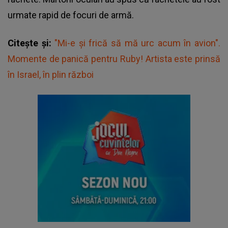
urmate rapid de focuri de armă.
Citește și:
"Mi-e şi frică să mă urc acum în avion".
Momente de panică pentru Ruby! Artista este prinsă
în Israel, în plin război