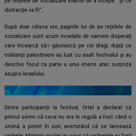
pe reţelele de socializare înainte de a începe. "Şi ce
distracţie va fi!".
După doar câteva ore, paginile lor de pe reţelele de
socializare sunt acum invadate de oameni disperaţi
care încearcă să-i găsească pe cei dragi, după ce
militanţii palestinieni au luat cu asalt festivalul şi au
deschis focul ca parte a unui imens atac surpriză
asupra Israelului.
Dintre participanţii la festival, Ortel a declarat că
primul semn că ceva nu era în regulă a fost când o
sirenă a pornit în zori, avertizând că se lansează
rachete. Martorii oculari au spus că rachetele au fost