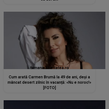
tvmania.libertatea.ro
Cum arată Carmen Brumă la 49 de ani, deși a
mâncat desert zilnic în vacanță: «Nu e noroc!»
[FOTO]