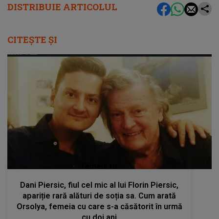
DISTRIBUIE ARTICOLUL
CITEȘTE ȘI
femeia.ro
Dani Piersic, fiul cel mic al lui Florin Piersic,
apariție rară alături de soția sa. Cum arată
Orsolya, femeia cu care s-a căsătorit în urmă
cu doi ani