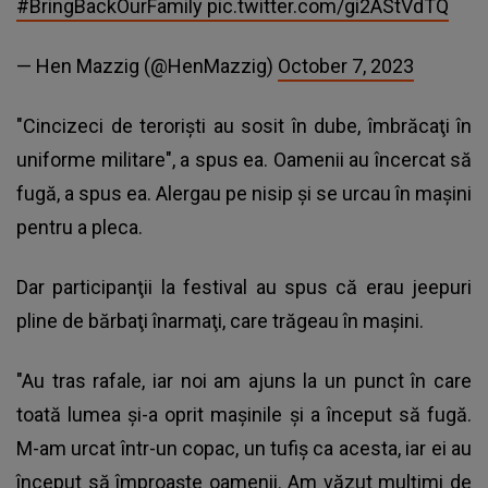
#BringBackOurFamily
pic.twitter.com/gi2AStVdTQ
— Hen Mazzig (@HenMazzig)
October 7, 2023
"Cincizeci de terorişti au sosit în dube, îmbrăcaţi în
uniforme militare", a spus ea. Oamenii au încercat să
fugă, a spus ea. Alergau pe nisip şi se urcau în maşini
pentru a pleca.
Dar participanţii la festival au spus că erau jeepuri
pline de bărbaţi înarmaţi, care trăgeau în maşini.
"Au tras rafale, iar noi am ajuns la un punct în care
toată lumea şi-a oprit maşinile şi a început să fugă.
M-am urcat într-un copac, un tufiş ca acesta, iar ei au
început să împroaşte oamenii. Am văzut mulţimi de