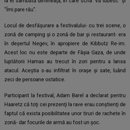
la el sâmbătă dimineaţa, în care scria" Vă iubesc" şi
"Îmi pare rău".
Locul de desfăşurare a festivalului- cu trei scene, o
zonă de camping şi o zonă de bar şi restaurant- era
în deşertul Negev, în apropiere de Kibbutz Re-im.
Acest loc nu este departe de Fâşia Gaza, de unde
luptătorii Hamas au trecut în zori pentru a lansa
atacul. Aceştia s-au infiltrat în oraşe şi sate, luând
zeci de persoane ostatice.
Participant la festival, Adam Barel a declarat pentru
Haaretz că toţi cei prezenţi la rave erau conştienţi de
faptul că exista posibilitatea unor tiruri de rachete în
zonă- dar focurile de armă au fost un şoc.