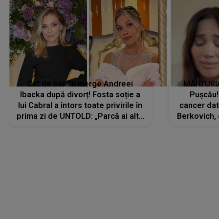
Cât de bine îi merge Andreei
MĂRTURIA
Ibacka după divorț! Fosta soție a
Pușcău!
lui Cabral a întors toate privirile în
cancer dato
prima zi de UNTOLD: „Parcă ai altă
Berkovich, 
strălucire, emani putere,
accident ru
încredere, siguranță...”
Dacă nu 