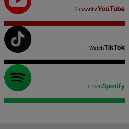
YouTube
Subscribe
TikTok
Watch
Spotify
Listen