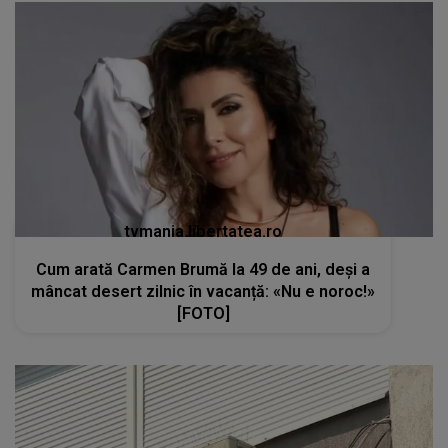
tvmania.libertatea.ro
Cum arată Carmen Brumă la 49 de ani, deși a
mâncat desert zilnic în vacanță: «Nu e noroc!»
[FOTO]