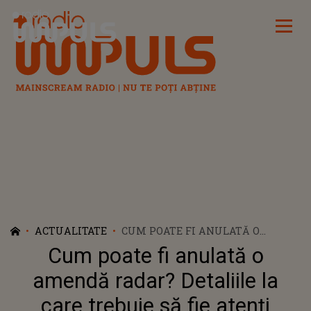
Radio Impuls
ACTUALITATE
CUM POATE FI ANULATĂ O
AMENDĂ RADAR? DETALIILE LA
Cum poate fi anulată o
CARE TREBUIE SĂ FIE ATENȚI
ȘOFERII
amendă radar? Detaliile la
care trebuie să fie atenți