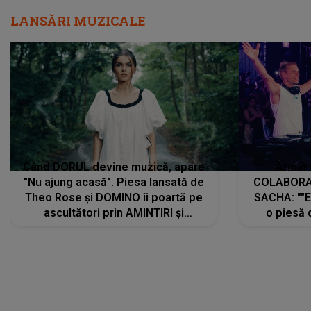
LANSĂRI MUZICALE
Când DORUL devine muzică, apare
Armin 
"Nu ajung acasă". Piesa lansată de
COLABORAR
Theo Rose și DOMINO îi poartă pe
SACHA: ""E
ascultători prin AMINTIRI și
o piesă 
REGĂSIRI, iar drumul emoțiilor
imediat pre
trece prin sufletul publicului:
cu mine șt
"Pentru toți cei care au plecat
păstrăm do
departe ca să le fie mai bine"