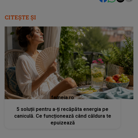
CITEȘTE ȘI
femeia.ro
5 soluții pentru a-ți recăpăta energia pe
caniculă. Ce funcționează când căldura te
epuizează