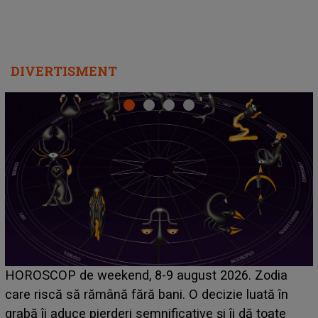
DIVERTISMENT
Emanuel a ținut ACEST DETALIU ASCUNS până
acum! În fața Alexandrei, concurentul din Casa Iubirii
face o MĂRTURISIRE NEAȘTEPTATĂ despre mama