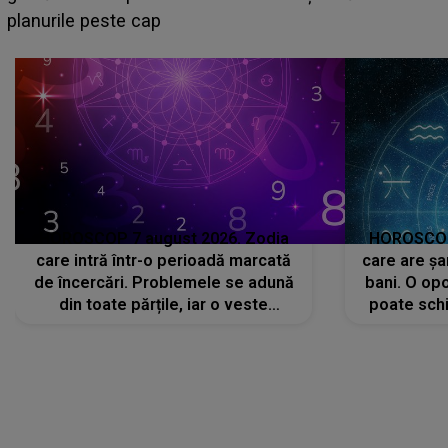
sa: "I-am spus și ei în față, eu nu te iubesc pentru
că..."
HOROSCOP 7 august 2026. Zodia
HOROSCOP 
care intră într-o perioadă marcată
care are șa
de încercări. Problemele se adună
bani. O opo
din toate părțile, iar o veste
poate schi
neașteptată îi dă planurile peste
la
cap