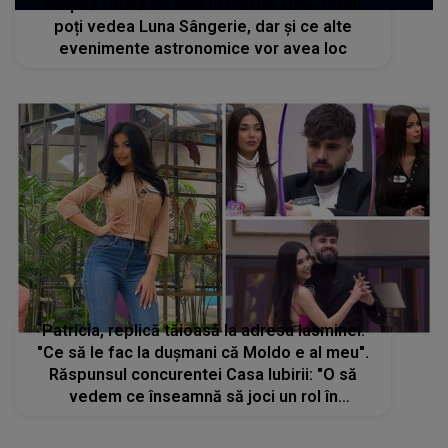
Eclipsă totală de lună în martie 2025: Când
poți vedea Luna Sângerie, dar și ce alte
evenimente astronomice vor avea loc
Patricia, replică tăioasă la adresa Iasminei:
"Ce să le fac la dușmani că Moldo e al meu".
Răspunsul concurentei Casa Iubirii: "O să
vedem ce înseamnă să joci un rol în
dragoste"