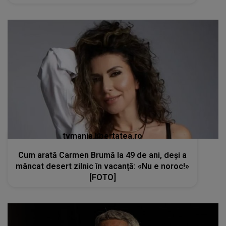
tvmania.libertatea.ro
Cum arată Carmen Brumă la 49 de ani, deși a
mâncat desert zilnic în vacanță: «Nu e noroc!»
[FOTO]