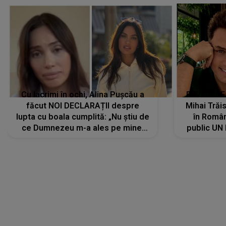
Cu lacrimi în ochi, Alina Pușcău a
REVEDERE
făcut NOI DECLARAȚII despre
Mihai Trăis
lupta cu boala cumplită: „Nu știu de
în Români
ce Dumnezeu m-a ales pe mine.
public UN
Am cancer la sân, am intrat în
"Nu știu ce
metastază...”