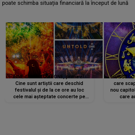
e
poate schimba situația financiară la început de lună
LINE-UP UNTOLD ONE, prima zi.
HOROSCOP 
Cine sunt artiștii care deschid
care scap
festivalul și de la ce ore au loc
nou capitol
cele mai așteptate concerte pe
care a
scena principală?
perioadă 