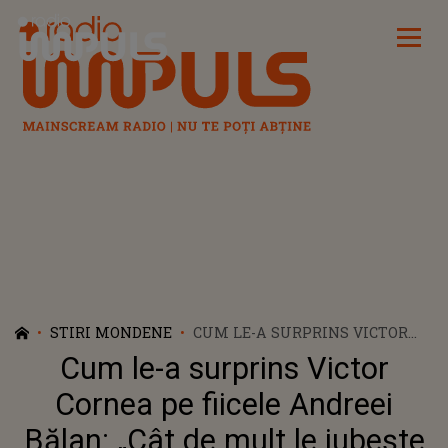
Radio Impuls
STIRI MONDENE
CUM LE-A SURPRINS VICTOR
CORNEA PE FIICELE ANDREEI
Cum le-a surprins Victor
BĂLAN: „CÂT DE MULT LE
IUBEȘTE ȘI CÂT DE FERICITE LE
Cornea pe fiicele Andreei
FACE”
Bălan: „Cât de mult le iubește