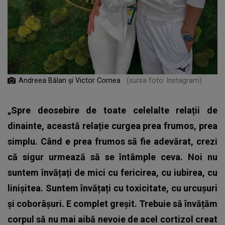
Andreea Bălan și Victor Cornea
(sursa foto: Instagram)
„Spre deosebire de toate celelalte relații de
dinainte, această relație curgea prea frumos, prea
simplu. Când e prea frumos să fie adevărat, crezi
că sigur urmează să se întâmple ceva. Noi nu
suntem învățați de mici cu fericirea, cu iubirea, cu
linișitea. Suntem învățați cu toxicitate, cu urcușuri
și coborâșuri. E complet greșit. Trebuie să învățăm
corpul să nu mai aibă nevoie de acel cortizol creat