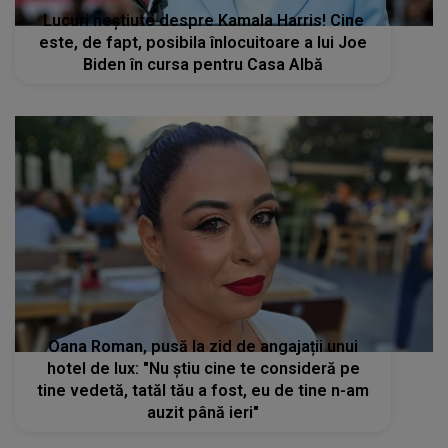
Lucuri neștiute despre Kamala Harris! Cine
este, de fapt, posibila înlocuitoare a lui Joe
Biden în cursa pentru Casa Albă
Oana Roman, pusă la zid de angajații unui
hotel de lux: "Nu știu cine te consideră pe
tine vedetă, tatăl tău a fost, eu de tine n-am
auzit până ieri"