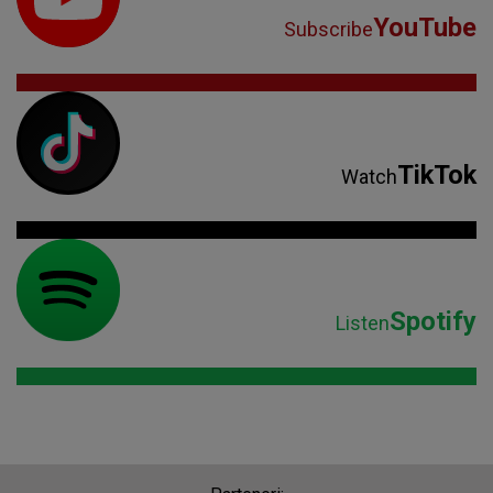
YouTube
Subscribe
TikTok
Watch
Spotify
Listen