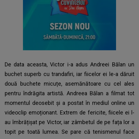
De data aceasta, Victor i-a adus Andreei Bălan un
buchet superb cu trandafiri, iar fiicelor ei le-a dăruit
două buchete micuțe, asemănătoare cu cel ales
pentru îndrăgita artistă. Andreea Bălan a filmat tot
momentul deosebit și a postat în mediul online un
videoclip emoționant. Extrem de fericite, fiicele ei l-
au îmbrățișat pe Victor, iar zâmbetul de pe fața lor a
topit pe toată lumea. Se pare că tenismenul face