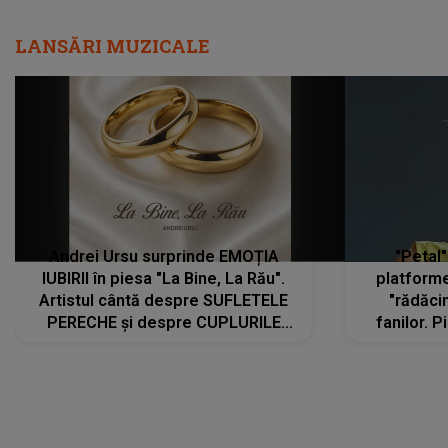
LANSĂRI MUZICALE
Andrei Ursu surprinde EMOȚIA
"Petal"
IUBIRII în piesa "La Bine, La Rău".
platforme
Artistul cântă despre SUFLETELE
"rădăci
PERECHE și despre CUPLURILE
fanilor. 
care aleg să meargă împreună pe
Arian
același drum, INDIFERENT DE CE LE
ascultă
REZERVĂ VIAȚA