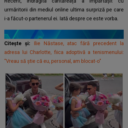
Recent, îndrăgita cântăreață a împărtășit cu
urmăritorii din mediul online ultima surpriză pe care
i-a făcut-o partenerul ei. Iată despre ce este vorba.
Citește și:
Ilie Năstase, atac fără precedent la
adresa lui Charlotte, fiica adoptivă a tenismenului:
"Vreau să știe că eu, personal, am blocat-o"