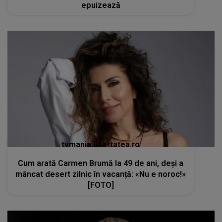
epuizează
tvmania.libertatea.ro
Cum arată Carmen Brumă la 49 de ani, deși a
mâncat desert zilnic în vacanță: «Nu e noroc!»
[FOTO]