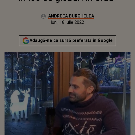
Autor:
ANDREEA BURGHELEA
Publicat:
luni, 28 decembrie 2020
Actualizat:
luni, 18 iulie 2022
Adaugă-ne ca sursă preferată în Google