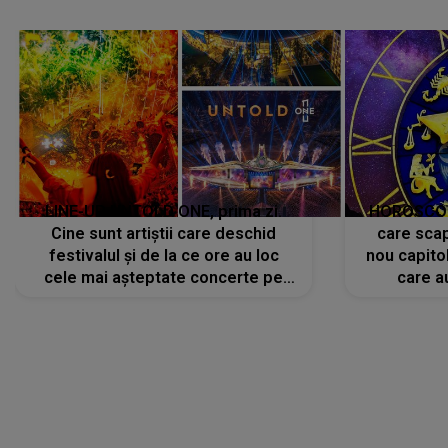
avut..."
LINE-UP UNTOLD ONE, prima zi.
HOROSCOP 
Cine sunt artiștii care deschid
care scap
festivalul și de la ce ore au loc
nou capitol
cele mai așteptate concerte pe
care a
scena principală?
perioadă 