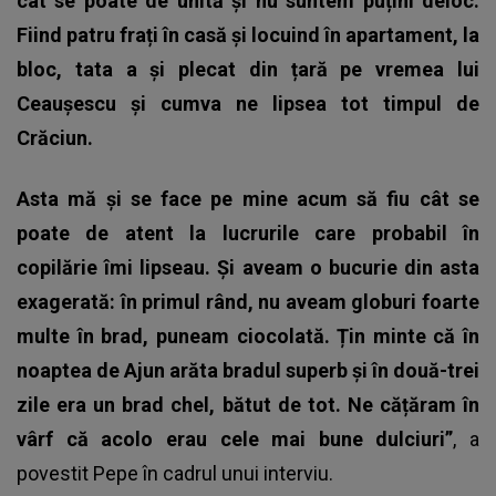
cât se poate de unită și nu suntem puțini deloc.
Fiind patru frați în casă și locuind în apartament, la
bloc, tata a și plecat din țară pe vremea lui
Ceaușescu și cumva ne lipsea tot timpul de
Crăciun.
Asta mă și se face pe mine acum să fiu cât se
poate de atent la lucrurile care probabil în
copilărie îmi lipseau. Și aveam o bucurie din asta
exagerată: în primul rând, nu aveam globuri foarte
multe în brad, puneam ciocolată. Țin minte că în
noaptea de Ajun arăta bradul superb și în două-trei
zile era un brad chel, bătut de tot. Ne cățăram în
vârf că acolo erau cele mai bune dulciuri”
, a
povestit Pepe în cadrul unui interviu.