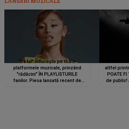
LANSĂRI MUZICALE
"Petal" înflorește pe toate
De această 
platformele muzicale, prinzând
altfel prin
"rădăcini" ÎN PLAYLISTURILE
POATE FI
fanilor. Piesa lansată recent de
de public!
Ariana Grande îi face pe
a lansat V
ascultători SĂ O ASCULTE PE
REPEAT