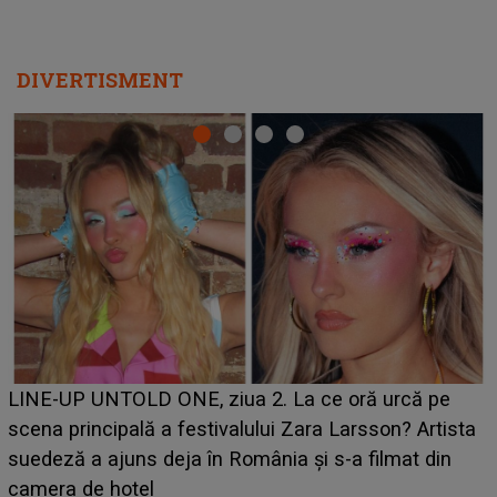
DIVERTISMENT
Ce a dezvăluit noua concurentă din "Casa Iubirii" l-a
luat prin surprindere pe Emanuel. CINE ESTE
BĂIATUL VIZAT de Alexandra?! Aflându-se în fața
faptului împlinit, A RECUNOSCUT IMEDIAT: "Am