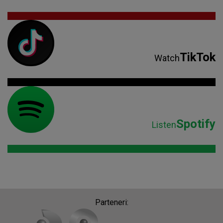
TikTok
Watch
Spotify
Listen
Parteneri: