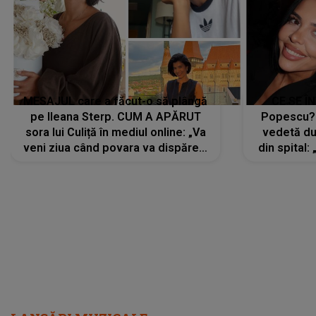
MESAJUL care a făcut-o să plângă
CE SE Î
pe Ileana Sterp. CUM A APĂRUT
Popescu?
sora lui Culiță în mediul online: „Va
vedetă du
veni ziua când povara va dispărea,
din spital:
iar lacrimile...”