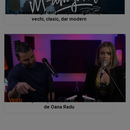
Pepe a lansat „M-am jurat", un single nou, dar
vechi, clasic, dar modern
VIDEO
| Pepe susţine un concert online alături
de Oana Radu