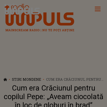
Radio Impuls
STIRI MONDENE
CUM ERA CRĂCIUNUL PENTRU
COPILUL PEPE: „AVEAM
Cum era Crăciunul pentru
CIOCOLATĂ ÎN LOC DE GLOBURI
ÎN BRAD”
copilul Pepe: „Aveam ciocolată
în loc de globuri în brad”