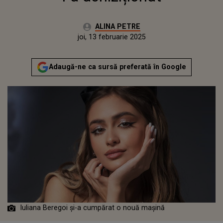
Autor:
ALINA PETRE
Publicat:
joi, 13 februarie 2025
Actualizat:
joi, 13 februarie 2025
Adaugă-ne ca sursă preferată în Google
Iuliana Beregoi și-a cumpărat o nouă mașină