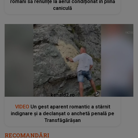
români să renunțe la aerul condiționat în plină
caniculă
kanald2.ro
VIDEO
Un gest aparent romantic a stârnit
indignare și a declanșat o anchetă penală pe
Transfăgărășan
RECOMANDĂRI