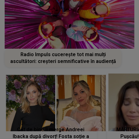
Radio Impuls cucerește tot mai mulți
ascultători: creșteri semnificative în audiență
Cât de bine îi merge Andreei
MĂRTURIA
Ibacka după divorț! Fosta soție a
Pușcău!