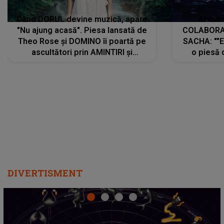
Când DORUL devine muzică, apare
Armin 
"Nu ajung acasă". Piesa lansată de
COLABORAR
Theo Rose și DOMINO îi poartă pe
SACHA: ""E
ascultători prin AMINTIRI și
o piesă 
REGĂSIRI, iar drumul emoțiilor
imediat pre
trece prin sufletul publicului:
cu mine șt
"Pentru toți cei care au plecat
păstrăm do
departe ca să le fie mai bine"
DIVERTISMENT