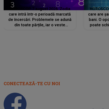
HOROSCOP 7 august 2026. Zodia
HOROSCOP 
care intră într-o perioadă marcată
care are șa
de încercări. Problemele se adună
bani. O opo
din toate părțile, iar o veste
poate schi
neașteptată îi dă planurile peste
la
cap
CONECTEAZĂ-TE CU NOI