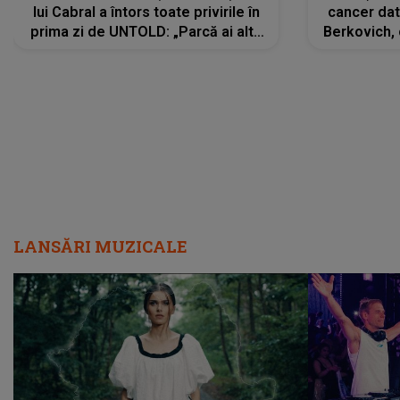
lui Cabral a întors toate privirile în
cancer dato
prima zi de UNTOLD: „Parcă ai altă
Berkovich, 
strălucire, emani putere,
accident ru
încredere, siguranță...”
Dacă nu 
LANSĂRI MUZICALE