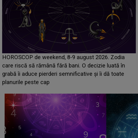
Emanuel a ținut ACEST DETALIU ASCUNS până
acum! În fața Alexandrei, concurentul din Casa Iubirii
face o MĂRTURISIRE NEAȘTEPTATĂ despre mama
sa: "I-am spus și ei în față, eu nu te iubesc pentru
că..."