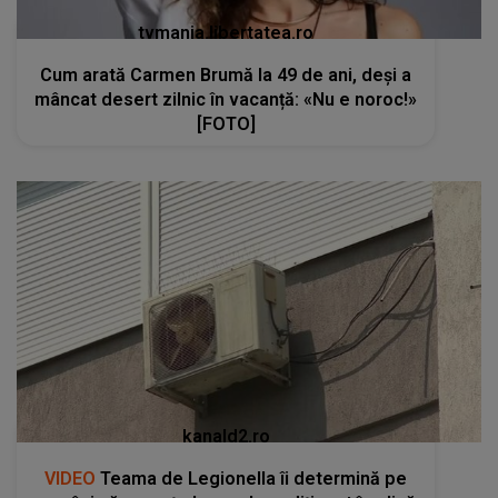
tvmania.libertatea.ro
Cum arată Carmen Brumă la 49 de ani, deși a
mâncat desert zilnic în vacanță: «Nu e noroc!»
[FOTO]
kanald2.ro
VIDEO
Teama de Legionella îi determină pe