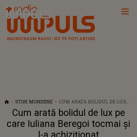
Radio Impuls
STIRI MONDENE
CUM ARATĂ BOLIDUL DE LUX
PE CARE IULIANA BEREGOI
Cum arată bolidul de lux pe
TOCMAI ȘI L-A ACHIZIȚIONAT
care Iuliana Beregoi tocmai și
l-a achiziționat