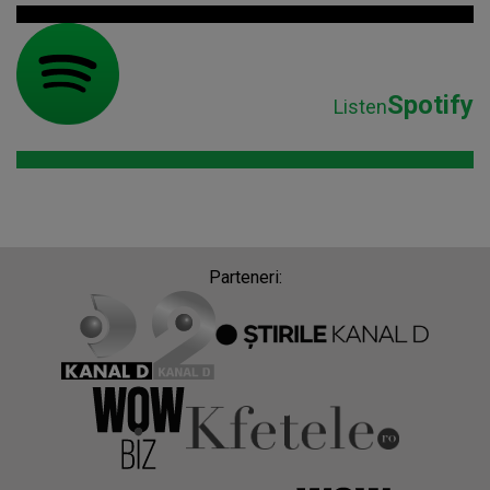
Spotify
Listen
Parteneri: