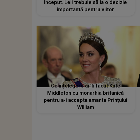
început. Leii trebuie să ia o decizie
importantă pentru viitor
Ce înțelegere ar fi făcut Kate
Middleton cu monarhia britanică
pentru a-i accepta amanta Prințului
William