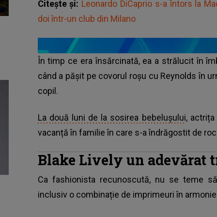
Citește și:
Leonardo DiCaprio s-a întors la M
doi într-un club din Milano
În timp ce era însărcinată, ea a strălucit în 
când a pășit pe covorul roșu cu Reynolds în ur
copil.
La două luni de la sosirea bebelușului
, actriț
vacanță în familie în care s-a îndrăgostit de roch
Blake Lively un adevărat t
Ca fashionista recunoscută, nu se teme să e
inclusiv o combinație de imprimeuri în armonie