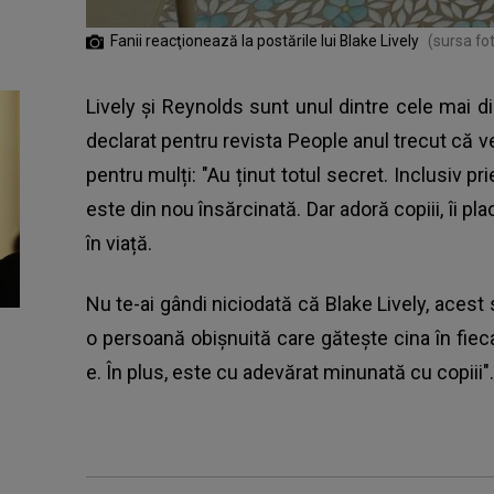
Fanii reacţionează la postările lui Blake Lively
(sursa fo
Lively și Reynolds sunt unul dintre cele mai d
declarat pentru revista People anul trecut că ve
pentru mulți: "Au ținut totul secret. Inclusiv pri
este din nou însărcinată. Dar adoră copiii, îi pla
în viață.
Nu te-ai gândi niciodată că Blake Lively, aces
o persoană obișnuită care gătește cina în fiecar
e. În plus, este cu adevărat minunată cu copiii".