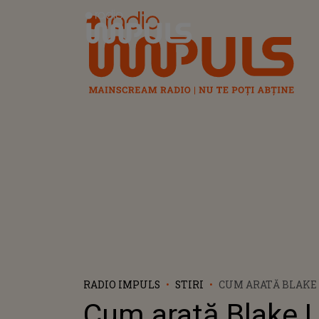
Radio Impuls
RADIO IMPULS
STIRI
CUM ARATĂ BLAKE 
LUNI DUPĂ CE A N
Cum arată Blake Li
PATRULEA COPIL