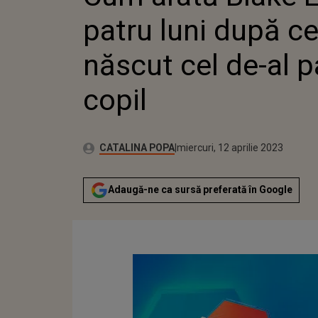
patru luni după ce
născut cel de-al p
copil
Autor:
Publicat:
CATALINA POPA
miercuri, 12 aprilie 2023
Adaugă-ne ca sursă preferată în Google