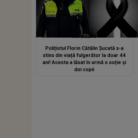
kanald2.ro
Polițistul Florin Cătălin Șucată s-a
stins din viață fulgerător la doar 44
ani! Acesta a lăsat în urmă o soție și
doi copii