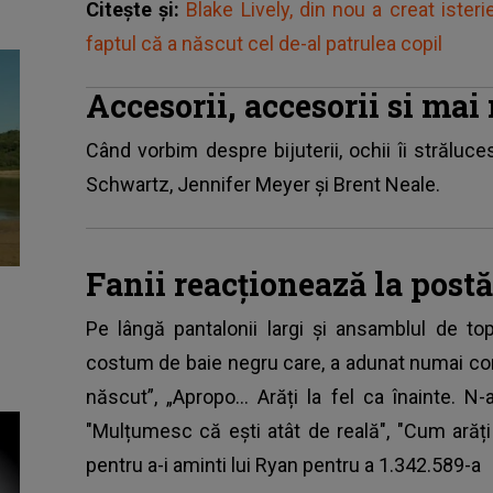
Citește și:
Blake Lively, din nou a creat ister
faptul că a născut cel de-al patrulea copil
Accesorii, accesorii si mai
Când vorbim despre bijuterii, ochii îi străluces
Schwartz, Jennifer Meyer și Brent Neale.
Fanii reacţionează la postă
Pe lângă pantalonii largi și ansamblul de top
costum de baie negru care, a adunat numai co
născut”, „Apropo... Arăți la fel ca înainte. N
"Mulțumesc că ești atât de reală", "Cum arăți
pentru a-i aminti lui Ryan pentru a 1.342.589-a