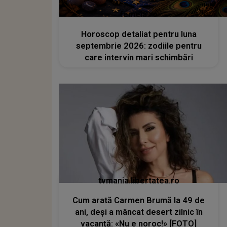
femeia.ro
Horoscop detaliat pentru luna
septembrie 2026: zodiile pentru
care intervin mari schimbări
tvmania.libertatea.ro
Cum arată Carmen Brumă la 49 de
ani, deși a mâncat desert zilnic în
vacanță: «Nu e noroc!» [FOTO]