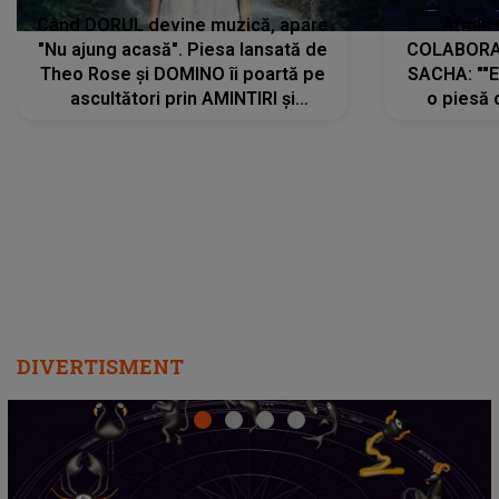
Când DORUL devine muzică, apare
Armin 
"Nu ajung acasă". Piesa lansată de
COLABORAR
Theo Rose și DOMINO îi poartă pe
SACHA: ""E
ascultători prin AMINTIRI și
o piesă 
REGĂSIRI, iar drumul emoțiilor
imediat pre
trece prin sufletul publicului:
cu mine șt
"Pentru toți cei care au plecat
păstrăm do
departe ca să le fie mai bine"
DIVERTISMENT