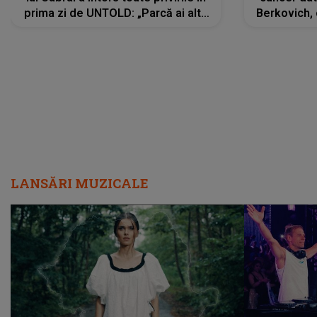
prima zi de UNTOLD: „Parcă ai altă
Berkovich, 
strălucire, emani putere,
accident ru
încredere, siguranță...”
Dacă nu 
LANSĂRI MUZICALE