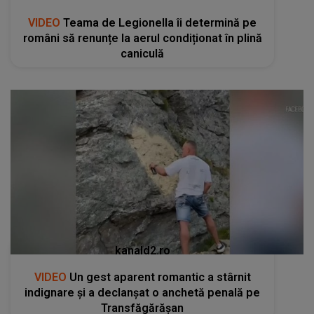
VIDEO
Teama de Legionella îi determină pe
români să renunțe la aerul condiționat în plină
caniculă
kanald2.ro
VIDEO
Un gest aparent romantic a stârnit
indignare și a declanșat o anchetă penală pe
Transfăgărășan