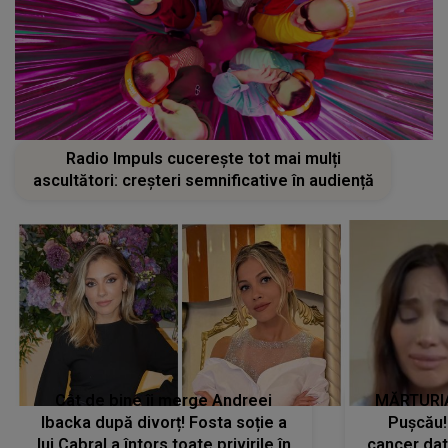
Radio Impuls cucerește tot mai mulți
ascultători: creșteri semnificative în audiență
Cât de bine îi merge Andreei
MĂRTURIA
Ibacka după divorț! Fosta soție a
Pușcău!
lui Cabral a întors toate privirile în
cancer dato