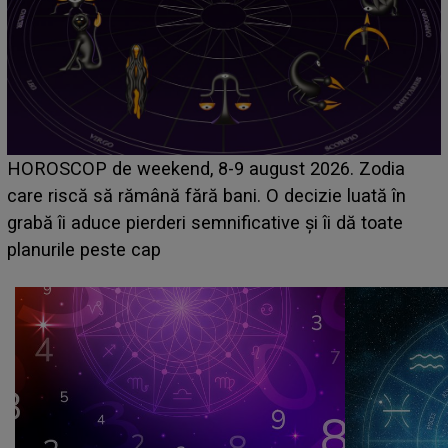
Emanuel a ținut ACEST DETALIU ASCUNS până
acum! În fața Alexandrei, concurentul din Casa Iubirii
face o MĂRTURISIRE NEAȘTEPTATĂ despre mama
sa: "I-am spus și ei în față, eu nu te iubesc pentru
că..."