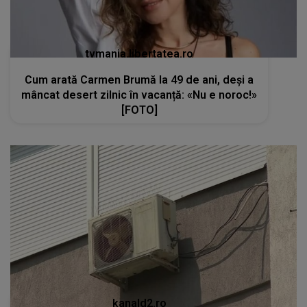
tvmania.libertatea.ro
Cum arată Carmen Brumă la 49 de ani, deși a
mâncat desert zilnic în vacanță: «Nu e noroc!»
[FOTO]
kanald2.ro