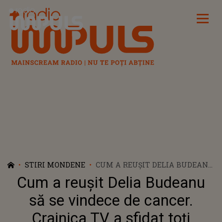
Radio Impuls
STIRI MONDENE
CUM A REUȘIT DELIA BUDEANU
SĂ SE VINDECE DE CANCER.
Cum a reușit Delia Budeanu
CRAINICA TV A SFIDAT TOȚI
MEDICII CARE O TRATAU
să se vindece de cancer.
Crainica TV a sfidat toți