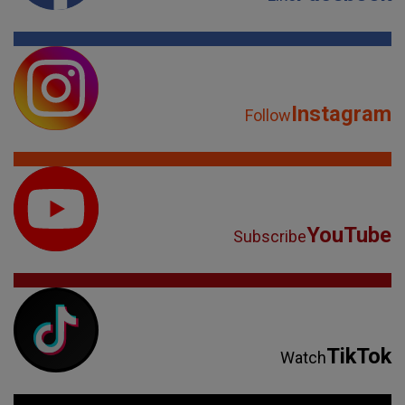
Instagram
Follow
YouTube
Subscribe
TikTok
Watch