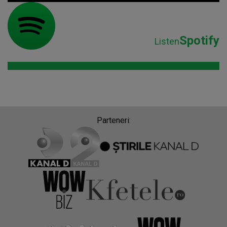
Spotify
Listen
Parteneri: