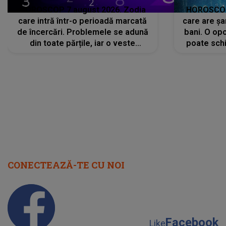
HOROSCOP 7 august 2026. Zodia
HOROSCOP 
care intră într-o perioadă marcată
care are șa
de încercări. Problemele se adună
bani. O opo
din toate părțile, iar o veste
poate schi
neașteptată îi dă planurile peste
la
cap
CONECTEAZĂ-TE CU NOI
Facebook
Like