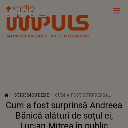
Radio Impuls
STIRI MONDENE
CUM A FOST SURPRINSĂ
ANDREEA BĂNICĂ ALĂTURI DE
Cum a fost surprinsă Andreea
SOȚUL EI, LUCIAN MITREA ÎN
PUBLIC
Bănică alături de soțul ei,
Lucian Mitrea în public