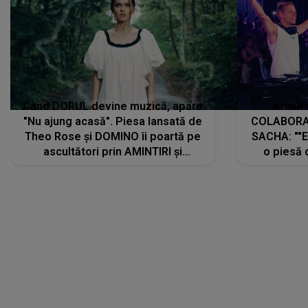
Când DORUL devine muzică, apare
Armin 
"Nu ajung acasă". Piesa lansată de
COLABORAR
Theo Rose și DOMINO îi poartă pe
SACHA: ""E
ascultători prin AMINTIRI și
o piesă 
REGĂSIRI, iar drumul emoțiilor
imediat pre
trece prin sufletul publicului:
cu mine șt
"Pentru toți cei care au plecat
păstrăm do
departe ca să le fie mai bine"