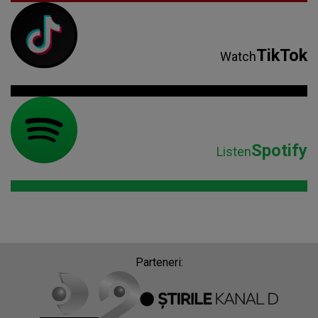
TikTok
Watch
Spotify
Listen
Parteneri: