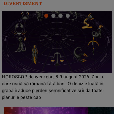
DIVERTISMENT
Emanuel a ținut ACEST DETALIU ASCUNS până
acum! În fața Alexandrei, concurentul din Casa Iubirii
face o MĂRTURISIRE NEAȘTEPTATĂ despre mama
sa: "I-am spus și ei în față, eu nu te iubesc pentru
că..."