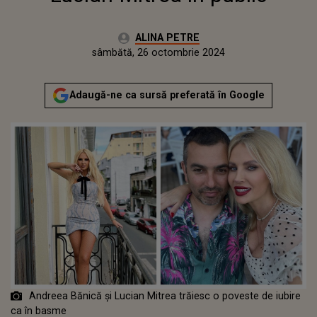
Autor:
ALINA PETRE
Publicat:
joi, 26 octombrie 2023
Actualizat:
sâmbătă, 26 octombrie 2024
Adaugă-ne ca sursă preferată în Google
Andreea Bănică și Lucian Mitrea trăiesc o poveste de iubire
ca în basme