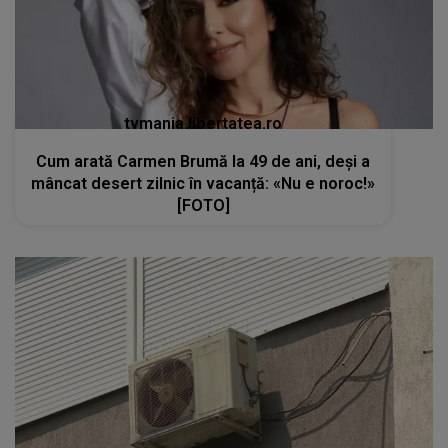
tvmania.libertatea.ro
Cum arată Carmen Brumă la 49 de ani, deși a
mâncat desert zilnic în vacanță: «Nu e noroc!»
[FOTO]