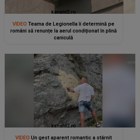
kanald2.ro
VIDEO
Teama de Legionella îi determină pe
români să renunțe la aerul condiționat în plină
caniculă
kanald2.ro
VIDEO
Un gest aparent romantic a stârnit