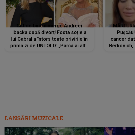
Cât de bine îi merge Andreei
MĂRTURIA
Ibacka după divorț! Fosta soție a
Pușcău!
lui Cabral a întors toate privirile în
cancer dato
prima zi de UNTOLD: „Parcă ai altă
Berkovich, 
strălucire, emani putere,
accident ru
încredere, siguranță...”
Dacă nu 
LANSĂRI MUZICALE