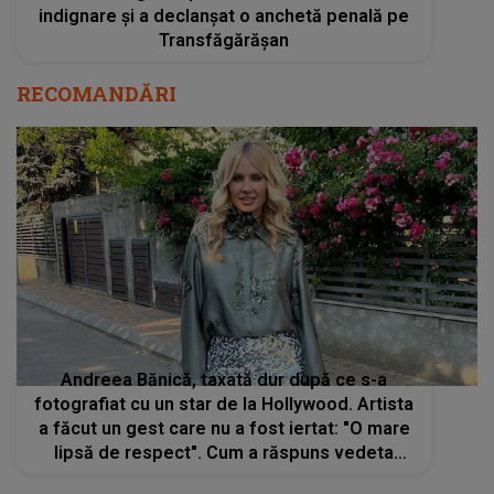
indignare și a declanșat o anchetă penală pe
Transfăgărășan
RECOMANDĂRI
Andreea Bănică, taxată dur după ce s-a
fotografiat cu un star de la Hollywood. Artista
a făcut un gest care nu a fost iertat: "O mare
lipsă de respect". Cum a răspuns vedeta
criticilor