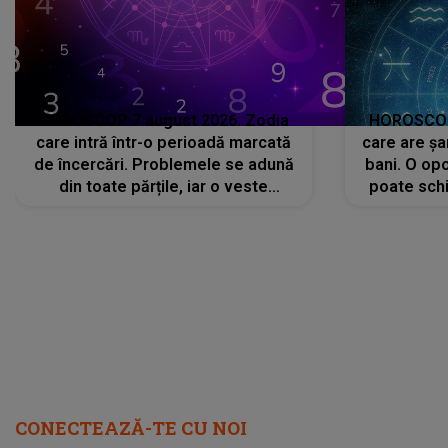
HOROSCOP 7 august 2026. Zodia
HOROSCOP 
care intră într-o perioadă marcată
care are șa
de încercări. Problemele se adună
bani. O opo
din toate părțile, iar o veste
poate schi
neașteptată îi dă planurile peste
la
cap
CONECTEAZĂ-TE CU NOI