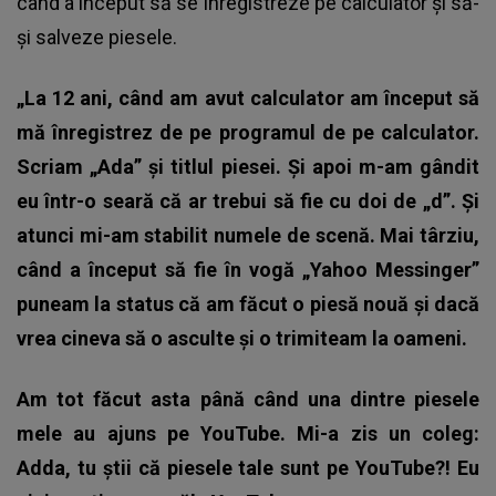
când a început să se înregistreze pe calculator și să-
și salveze piesele.
„La 12 ani, când am avut calculator am început să
mă înregistrez de pe programul de pe calculator.
Scriam „Ada” și titlul piesei. Și apoi m-am gândit
eu într-o seară că ar trebui să fie cu doi de „d”. Și
atunci mi-am stabilit numele de scenă. Mai târziu,
când a început să fie în vogă „Yahoo Messinger”
puneam la status că am făcut o piesă nouă și dacă
vrea cineva să o asculte și o trimiteam la oameni.
Am tot făcut asta până când una dintre piesele
mele au ajuns pe YouTube. Mi-a zis un coleg:
Adda, tu știi că piesele tale sunt pe YouTube?! Eu