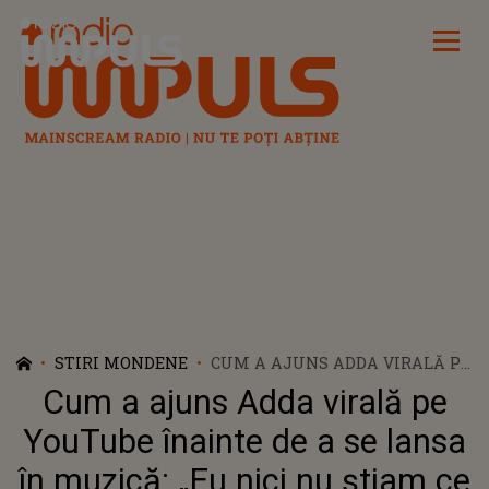
Radio Impuls
STIRI MONDENE
CUM A AJUNS ADDA VIRALĂ PE
YOUTUBE ÎNAINTE DE A SE
Cum a ajuns Adda virală pe
LANSA ÎN MUZICĂ: „EU NICI NU
ȘTIAM CE E YOUTUBE-UL”
YouTube înainte de a se lansa
în muzică: „Eu nici nu știam ce