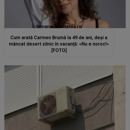
tvmania.libertatea.ro
Cum arată Carmen Brumă la 49 de ani, deși a
mâncat desert zilnic în vacanță: «Nu e noroc!»
[FOTO]