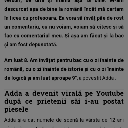
versuri, se uita și mama așa la bine. M-am
descurcat așa de bine la română încât mă certam
în liceu cu profesoara. Ea voia să învăț păe de rost
un comentariu, eu nu voiam, voiam să citesc și să
fac eu comentariul meu. Și așa am făcut și la bac
și am fost depunctată.
Am luat 8. Am învățat pentru bac cu o zi înainte de
română, cu o zi înainte de istorie și cu o zi înainte
de logică și am luat aproape 9”
, a povestit
Adda
.
Adda a devenit virală pe Youtube
după ce prietenii săi i-au postat
piesele
Adda și-a dat numele de scenă la vârsta de 12 ani