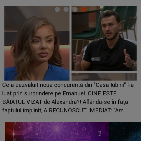
HOROSCOP de weekend, 8-9 au
 din "Casa Iubirii" l-a
care riscă să rămână fără bani. 
nuel. CINE ESTE
grabă îi aduce pierderi semnifica
 Aflându-se în fața
planurile peste cap
SCUT IMEDIAT: "Am