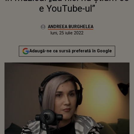
e YouTube-ul”
Autor:
ANDREEA BURGHELEA
Publicat:
luni, 7 iunie 2021
Actualizat:
luni, 25 iulie 2022
Adaugă-ne ca sursă preferată în Google