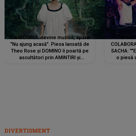
Când DORUL devine muzică, apare
Armin 
"Nu ajung acasă". Piesa lansată de
COLABORAR
Theo Rose și DOMINO îi poartă pe
SACHA: ""E
ascultători prin AMINTIRI și
o piesă 
REGĂSIRI, iar drumul emoțiilor
imediat pre
trece prin sufletul publicului:
cu mine șt
"Pentru toți cei care au plecat
păstrăm do
departe ca să le fie mai bine"
DIVERTISMENT