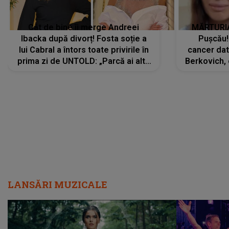
Cât de bine îi merge Andreei
MĂRTURIA
Ibacka după divorț! Fosta soție a
Pușcău!
lui Cabral a întors toate privirile în
cancer dato
prima zi de UNTOLD: „Parcă ai altă
Berkovich, 
strălucire, emani putere,
accident ru
încredere, siguranță...”
Dacă nu 
LANSĂRI MUZICALE