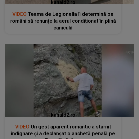
kanald2.ro
VIDEO
Teama de Legionella îi determină pe
români să renunțe la aerul condiționat în plină
caniculă
kanald2.ro
VIDEO
Un gest aparent romantic a stârnit
indignare și a declanșat o anchetă penală pe