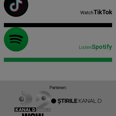
TikTok
Watch
Spotify
Listen
Parteneri: