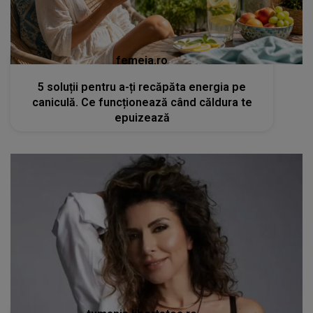
femeia.ro
5 soluții pentru a-ți recăpăta energia pe
caniculă. Ce funcționează când căldura te
epuizează