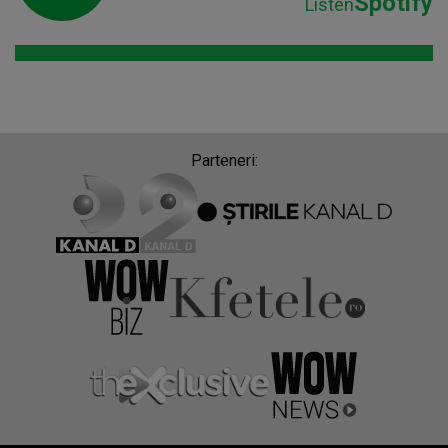
Spotify
Listen
Parteneri: