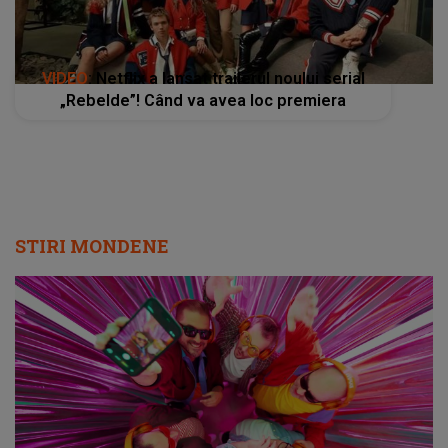
VIDEO
: Netflix a lansat trailerul noului serial
„Rebelde”! Când va avea loc premiera
STIRI MONDENE