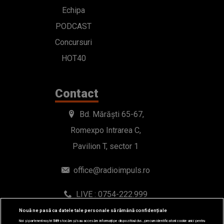
Echipa
PODCAST
Concursuri
HOT40
Contact
Bd. Mărăști 65-67,
Romexpo Intrarea C,
Pavilion T, sector 1
office@radioimpuls.ro
LIVE : 0754-222.999
WhatsApp: 0754-222.999
Nouă ne pasă ca datele tale personale să rămână confidențiale
Noi și partenerii noștri
589
stocăm și/sau accesăm informații pe dispozitivul dvs., precum identificatorii cookie unici pentru