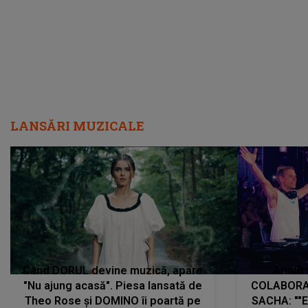
LANSĂRI MUZICALE
Când DORUL devine muzică, apare
Armin 
"Nu ajung acasă". Piesa lansată de
COLABORAR
Theo Rose și DOMINO îi poartă pe
SACHA: ""E