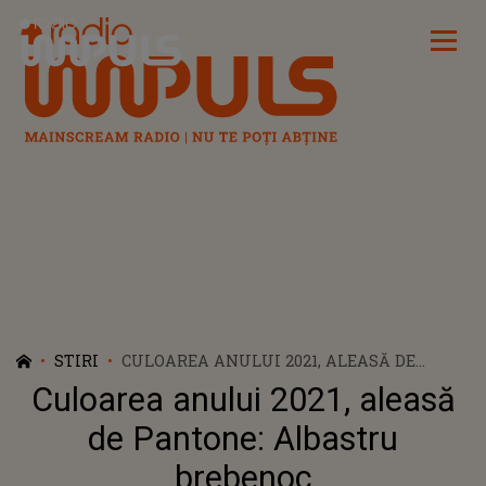
Radio Impuls
STIRI
CULOAREA ANULUI 2021, ALEASĂ DE
PANTONE: ALBASTRU BREBENOC
Culoarea anului 2021, aleasă
de Pantone: Albastru
brebenoc