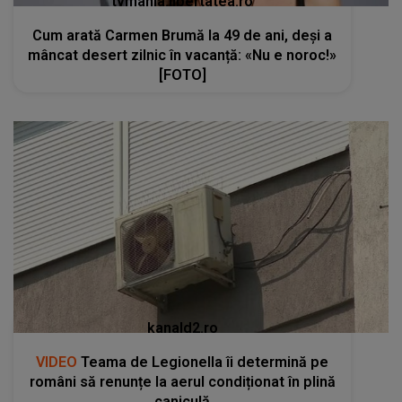
tvmania.libertatea.ro
Cum arată Carmen Brumă la 49 de ani, deși a
mâncat desert zilnic în vacanță: «Nu e noroc!»
[FOTO]
kanald2.ro
VIDEO
Teama de Legionella îi determină pe
români să renunțe la aerul condiționat în plină
caniculă