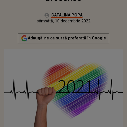
Autor:
CATALINA POPA
Publicat:
vineri, 10 decembrie 2021
Actualizat:
sâmbătă, 10 decembrie 2022
Adaugă-ne ca sursă preferată în Google