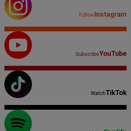
Instagram
Follow
YouTube
Subscribe
TikTok
Watch