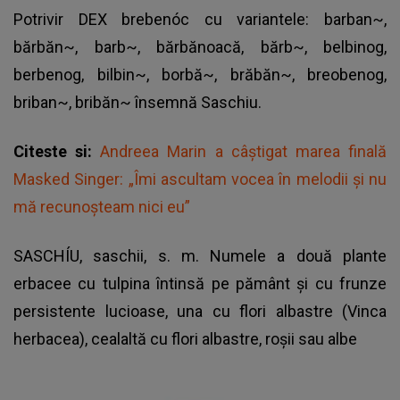
Potrivir DEX brebenóc cu variantele: barban~,
bărbăn~, barb~, bărbănoacă, bărb~, belbinog,
berbenog, bilbin~, borbă~, brăbăn~, breobenog,
briban~, bribăn~ însemnă Saschiu.
Citeste si:
Andreea Marin a câștigat marea finală
Masked Singer: „Îmi ascultam vocea în melodii și nu
mă recunoșteam nici eu”
SASCHÍU, saschii, s. m. Numele a două plante
erbacee cu tulpina întinsă pe pământ și cu frunze
persistente lucioase, una cu flori albastre (Vinca
herbacea), cealaltă cu flori albastre, roșii sau albe