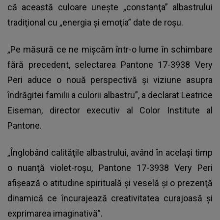
că această culoare uneşte „constanţa” albastrului
tradiţional cu „energia şi emoţia” date de roşu.
„Pe măsură ce ne mişcăm într-o lume în schimbare
fără precedent, selectarea Pantone 17-3938 Very
Peri aduce o nouă perspectivă şi viziune asupra
îndrăgitei familii a culorii albastru”, a declarat Leatrice
Eiseman, director executiv al Color Institute al
Pantone.
„Înglobând calităţile albastrului, având în acelaşi timp
o nuanţă violet-roşu, Pantone 17-3938 Very Peri
afişează o atitudine spirituală şi veselă şi o prezenţă
dinamică ce încurajează creativitatea curajoasă şi
exprimarea imaginativă”.