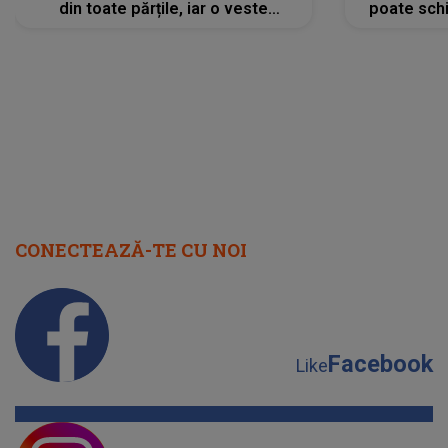
din toate părțile, iar o veste
poate schi
neașteptată îi dă planurile peste
la
cap
CONECTEAZĂ-TE CU NOI
Facebook
Like