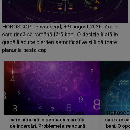
Emanuel a ținut ACEST DETALIU ASCUNS până
acum! În fața Alexandrei, concurentul din Casa Iubirii
face o MĂRTURISIRE NEAȘTEPTATĂ despre mama
sa: "I-am spus și ei în față, eu nu te iubesc pentru
că..."
HOROSCOP 7 august 2026. Zodia
HOROSCOP 
care intră într-o perioadă marcată
care are șa
de încercări. Problemele se adună
bani. O opo