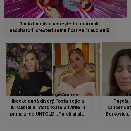
Radio Impuls cucerește tot mai mulți
ascultători: creșteri semnificative în audiență
Cât de bine îi merge Andreei
MĂRTURIA
Ibacka după divorț! Fosta soție a
Pușcău!
lui Cabral a întors toate privirile în
cancer dato
prima zi de UNTOLD: „Parcă ai altă
Berkovich, 
strălucire, emani putere,
accident ru
încredere, siguranță...”
Dacă nu 