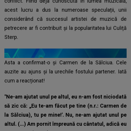
conflict. Fiind deja cunoscută în lumea muzicală,
acest lucru a dus la numeroase speculații, unii
considerând că succesul artistei de muzică de
petrecere ar fi contribuit și la popularitatea lui Culiță
Sterp.
Asta a confirmat-o și Carmen de la Sălciua. Cele
auzite au ajuns și la urechile fostului partener. Iată
cum a reacționat!
"Ne-am ajutat unul pe altul, eu n-am fost niciodată
să zic că: „Eu te-am făcut pe tine (n.r.: Carmen de
la Sălciua), tu pe mine!'. Nu, ne-am ajutat unul pe
altul. (…) Am pornit împreună cu cântatul, adică eu