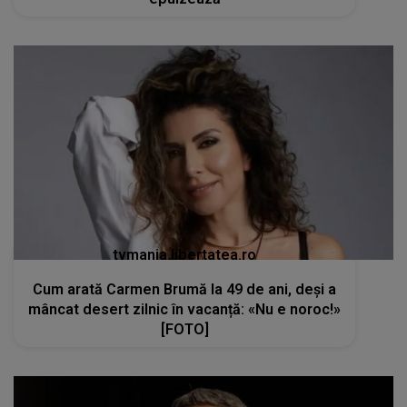
tvmania.libertatea.ro
Cum arată Carmen Brumă la 49 de ani, deși a
mâncat desert zilnic în vacanță: «Nu e noroc!»
[FOTO]