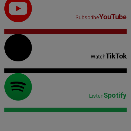
YouTube
Subscribe
TikTok
Watch
Spotify
Listen