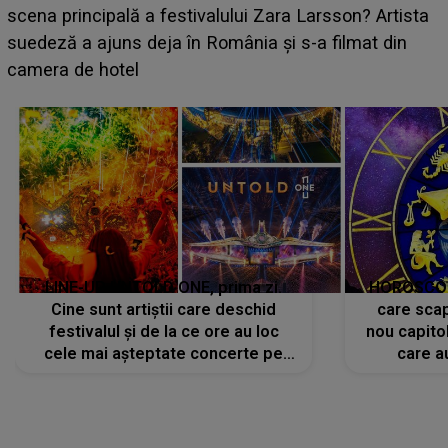
luat prin surprindere pe Emanuel. CINE ESTE
BĂIATUL VIZAT de Alexandra?! Aflându-se în fața
faptului împlinit, A RECUNOSCUT IMEDIAT: "Am
avut..."
LINE-UP UNTOLD ONE, prima zi.
HOROSCOP 
Cine sunt artiștii care deschid
care scap
festivalul și de la ce ore au loc
nou capitol
cele mai așteptate concerte pe
care a
scena principală?
perioadă 