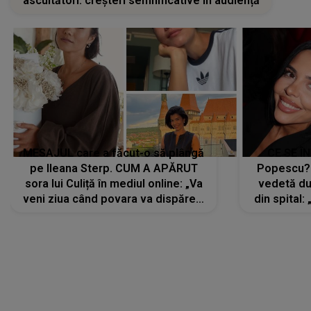
ascultători: creșteri semnificative în audiență
MESAJUL care a făcut-o să plângă
CE SE Î
pe Ileana Sterp. CUM A APĂRUT
Popescu?
sora lui Culiță în mediul online: „Va
vedetă du
veni ziua când povara va dispărea,
din spital:
iar lacrimile...”