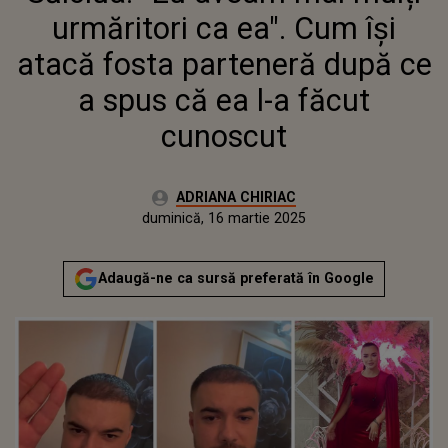
CE A SPUS CĂ EA L-A FĂCUT
urmăritori ca ea". Cum își
CUNOSCUT
atacă fosta parteneră după ce
a spus că ea l-a făcut
cunoscut
Autor:
ADRIANA CHIRIAC
Publicat:
duminică, 16 martie 2025
Actualizat:
duminică, 16 martie 2025
Adaugă-ne ca sursă preferată în Google