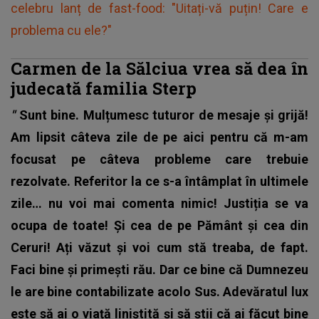
celebru lanț de fast-food: "Uitați-vă puțin! Care e
problema cu ele?"
Carmen de la Sălciua vrea să dea în
judecată familia Sterp
"
Sunt bine. Mulțumesc tuturor de mesaje și grijă!
Am lipsit câteva zile de pe aici pentru că m-am
focusat pe câteva probleme care trebuie
rezolvate. Referitor la ce s-a întâmplat în ultimele
zile… nu voi mai comenta nimic! Justiția se va
ocupa de toate! Și cea de pe Pământ și cea din
Ceruri! Ați văzut și voi cum stă treaba, de fapt.
Faci bine și primești rău. Dar ce bine că Dumnezeu
le are bine contabilizate acolo Sus. Adevăratul lux
este să ai o viață liniștită și să știi că ai făcut bine