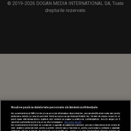
© 2019-2026 DOGAN MEDIA INTERNATIONAL SA, Toate
drepturile rezervate.
Nouă ne pasă ca datele tale personale să rămână confidențiale
Noi și partenerii noștri
589
stocăm și/sau accesăm informații pe dispozitivul dvs., precum identificatorii cookie unici pentru
prelucrarea datelor cu caracter personal. Puteți accepta sau gestiona preferințele dvs. făcând clic mai jos, respectiv vă
puteți opune utilizării unui interes legitim în orice moment pe pagina cu politica de confidențialitate. Aceste alegeri vor fi
raportate partenerilor noștri și nu vă vor afecta navigarea.
Mai multe detalii
Noi si partenerii nostri (retelele de socializare si agentiile de publicitate partenere, precum si furnizorii nostri de servicii de
date analitice) prelucram date pentru a permite website-ului sa functioneze, pentru a personaliza continutul si anunturile
publicitare afisate in functie de interesele si/sau profilul dvs., pentru a va oferi functionalitati aferente retelelor de