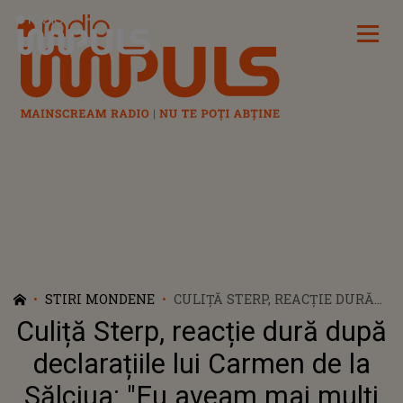
Radio Impuls
STIRI MONDENE
CULIȚĂ STERP, REACȚIE DURĂ
DUPĂ DECLARAȚIILE LUI
Culiță Sterp, reacție dură după
CARMEN DE LA SĂLCIUA: "EU
AVEAM MAI MULȚI
declarațiile lui Carmen de la
URMĂRITORI CA EA". CUM ÎȘI
Sălciua: "Eu aveam mai mulți
ATACĂ FOSTA PARTENERĂ DUPĂ