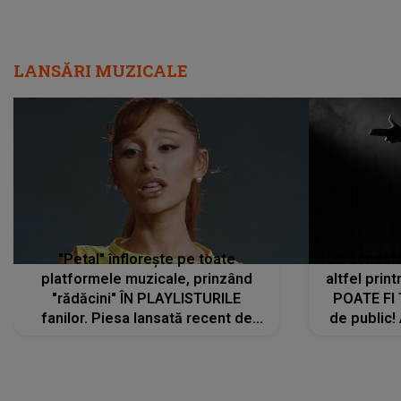
LANSĂRI MUZICALE
"Petal" înflorește pe toate
De această 
platformele muzicale, prinzând
altfel prin
"rădăcini" ÎN PLAYLISTURILE
POATE FI
fanilor. Piesa lansată recent de
de public!
Ariana Grande îi face pe
a lansat V
ascultători SĂ O ASCULTE PE
REPEAT