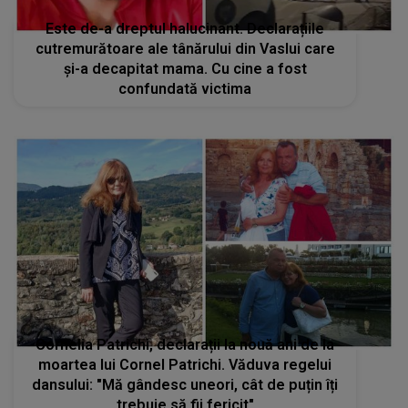
Este de-a dreptul halucinant. Declarațiile
cutremurătoare ale tânărului din Vaslui care
și-a decapitat mama. Cu cine a fost
confundată victima
Cornelia Patrichi, declarații la nouă ani de la
moartea lui Cornel Patrichi. Văduva regelui
dansului: "Mă gândesc uneori, cât de puțin îți
trebuie să fii fericit"