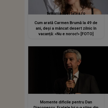
tvmania.libertatea.ro
Cum arată Carmen Brumă la 49 de
ani, deși a mâncat desert zilnic în
vacanță: «Nu e noroc!» [FOTO]
kanald2.ro
Momente dificile pentru Dan
Diaconescu. Fratele lui s-a stins din