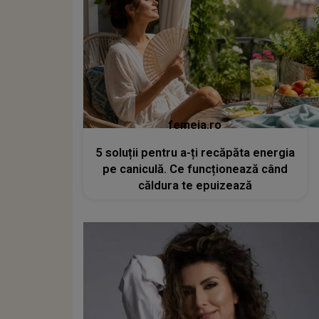
femeia.ro
5 soluții pentru a-ți recăpăta energia
pe caniculă. Ce funcționează când
căldura te epuizează