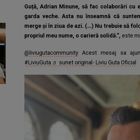
Guță, Adrian Minune, să fac colaborări cu 
garda veche. Asta nu înseamnă că suntem 
merge și în ziua de azi. (…) Nu trebuie să f
propriul meu nume, o carieră solidă.”,
este m
@liviugutacommunity
Acest mesaj sa ajung
#LiviuGuta
♬ sunet original- Liviu Guta Oficial