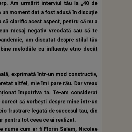
rp. Am urmărit interviul tău la „40 de
la un moment dat a fost adusă în discuție
ea să clarific acest aspect, pentru că nu a
reun mesaj negativ vreodată sau să te
pandemie, am discutat despre stilul tău
bine melodiile cu influențe etno decât
onală, exprimată într-un mod constructiv,
retat altfel, mie îmi pare rău. Dar vreau
enționat împotriva ta. Te-am considerat
 corect să vorbeşti despre mine într-un
cio frustrare legată de succesul tău, din
r pentru tot ceea ce ai realizat.
e nume cum ar fi Florin Salam, Nicolae