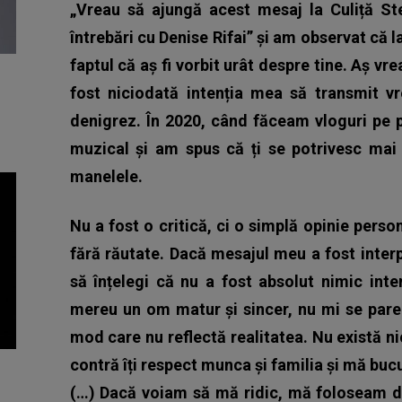
„Vreau să ajungă acest mesaj la Culiță Ste
întrebări cu Denise Rifai” şi am observat că 
faptul că aș fi vorbit urât despre tine. Aş vr
fost niciodată intenția mea să transmit v
denigrez. În 2020, când făceam vloguri pe 
muzical și am spus că ți se potrivesc mai 
manelele.
Nu a fost o critică, ci o simplă opinie pers
fără răutate. Dacă mesajul meu a fost interp
să înțelegi că nu a fost absolut nimic int
mereu un om matur și sincer, nu mi se pare
mod care nu reflectă realitatea. Nu există ni
contră îți respect munca și familia și mă bucu
(…) Dacă voiam să mă ridic, mă foloseam d