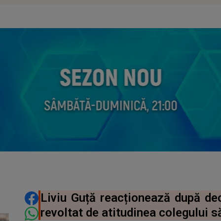
DISTRIBUIE ARTICOLUL
Liviu Guță reacționează după decla
revoltat de atitudinea colegului s