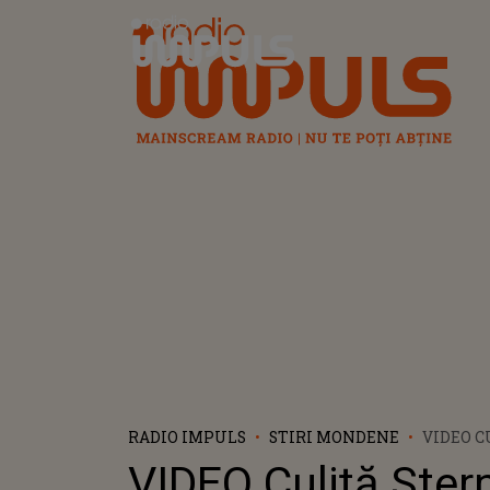
Radio Impuls
RADIO IMPULS
STIRI MONDENE
VIDEO C
PUS LA 
VIDEO Culiță Ster
GUȚĂ: "