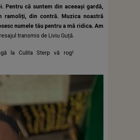
ei. Pentru că suntem din aceeaşi gardă,
ramoliți, din contră. Muzica noastră
olosesc numele tău pentru a mă ridica. Am
resajul transmis de
Liviu Guță
.
ă la Culita Sterp vă rog!