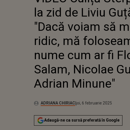
MĂ RIDI
la zid de Liviu Guț
FOLOSE
CUM AR 
SALAM, 
"Dacă voiam să 
ADRIAN
ridic, mă folosea
nume cum ar fi Fl
Salam, Nicolae Gu
Adrian Minune"
Publicat:
Autor:
joi, 6 februarie 2025
Actualizat:
ADRIANA CHIRIAC
joi, 6 februarie 2025
Adaugă-ne ca sursă preferată în Google