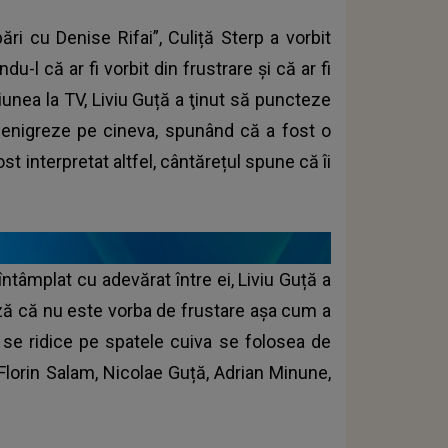
ări cu Denise Rifai”, Culiță Sterp a vorbit
u-l că ar fi vorbit din frustrare și că ar fi
iunea la TV, Liviu Guță a ţinut să puncteze
 denigreze pe cineva, spunând că a fost o
st interpretat altfel, cântărețul spune că îi
ntâmplat cu adevărat între ei, Liviu Guță a
ează că nu este vorba de frustare așa cum a
 se ridice pe spatele cuiva se folosea de
Florin Salam, Nicolae Guță, Adrian Minune,