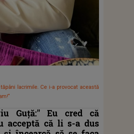
tăpâni lacrimile. Ce i-a provocat această
 am!"
viu Guță:"
Eu cred că
u acceptă că li s-a dus
 și încearcă să se faca