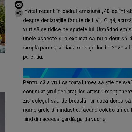
Invitat recent în cadrul emisiunii „40 de întreb
despre declarațiile făcute de Liviu Guță, acuzând
vrut să se ridice pe spatele lui. Urmărind emis
unele aspecte şi a explicat că nu a dorit să
simplă părere, iar dacă mesajul lui din 2020 a fo
pare rău.
Pentru că a vrut ca toată lumea să ştie ce s-a î
continuat şirul declarațiilor. Artistul mențion
zis colegul său de breaslă, iar dacă dorea să
nume grele din industie, făcând colaborări cu 
fiind din aceeaşi gardă, garda veche.