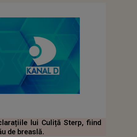
rațiile lui Culiță Sterp, fiind
ău de breaslă.