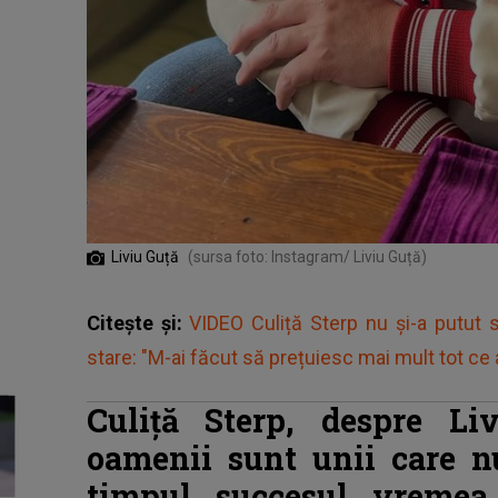
Liviu Guță
(sursa foto: Instagram/ Liviu Guță)
Citește și:
VIDEO Culiță Sterp nu şi-a putut s
stare: "M-ai făcut să prețuiesc mai mult tot ce
Culiță Sterp, despre Li
oamenii sunt unii care n
timpul, succesul, vremea,