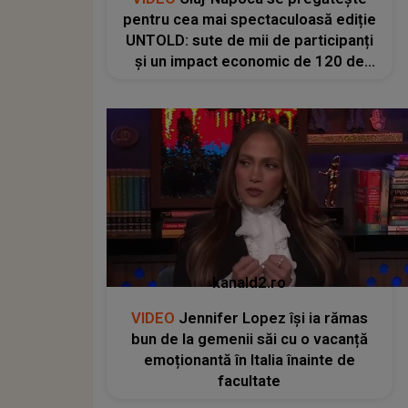
pentru cea mai spectaculoasă ediție
UNTOLD: sute de mii de participanți
și un impact economic de 120 de
milioane de euro
kanald2.ro
VIDEO
Jennifer Lopez își ia rămas
bun de la gemenii săi cu o vacanță
emoționantă în Italia înainte de
facultate