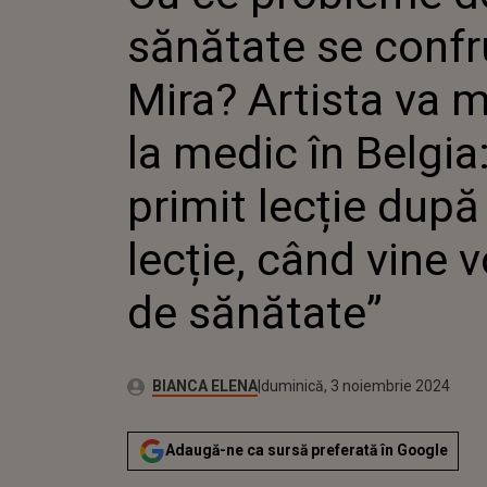
ARTISTA
sănătate se conf
MEDIC Î
PRIMIT 
LECȚIE,
Mira? Artista va 
VORBA D
la medic în Belgi
primit lecție după
lecție, când vine 
de sănătate”
Autor:
Publicat:
BIANCA ELENA
duminică, 3 noiembrie 2024
Adaugă-ne ca sursă preferată în Google