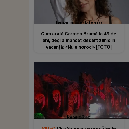
tvmania.libertatea.ro
Cum arată Carmen Brumă la 49 de
ani, deși a mâncat desert zilnic în
vacanță: «Nu e noroc!» [FOTO]
kanald2.ro
VIDEO
Cluj-Napoca se pregătește