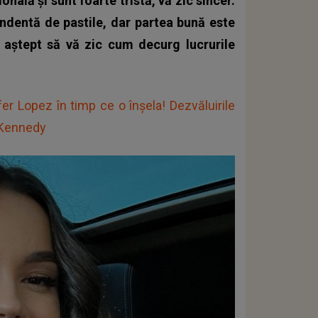
onală și sunt foarte tristă, vă zic sincer.
ndentă de pastile, dar partea bună este
a aștept să vă zic cum decurg lucrurile
fer Lopez în timp ce o înșela! Dezvăluirile
 Kennedy