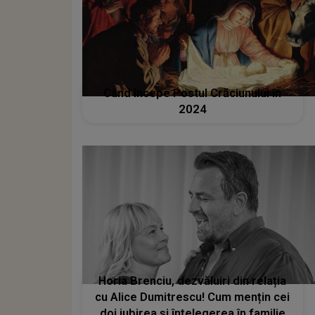
Când începe Postul Crăciunului în
2024
Horia Brenciu, dezvăluiri din relația
cu Alice Dumitrescu! Cum mențin cei
doi iubirea și înțelegerea în familie