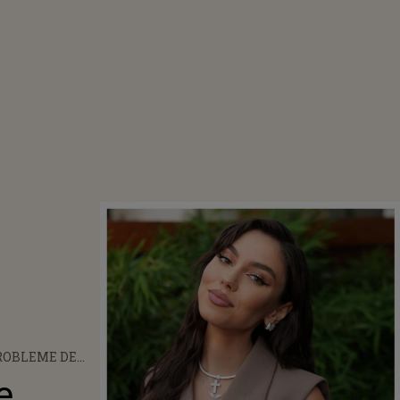
ROBLEME DE
E SE
e
NTĂ MIRA?