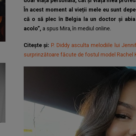
doar viața personală, cât și viața mea profesi
În acest moment al vieții mele eu sunt depe
că o să plec în Belgia la un doctor și abi
acolo”,
a spus Mira, în mediul online.
Citește și:
P. Diddy asculta melodiile lui Jenni
surprinzătoare făcute de fostul model Rachel