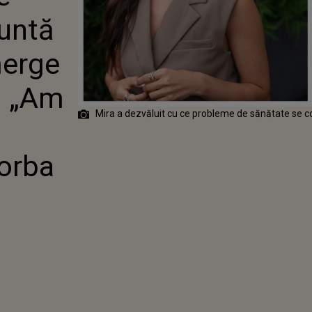
 VA MERGE LA
runtă
N BELGIA: „AM
LECȚIE DUPĂ
 CÂND VINE
merge
E SĂNĂTATE”
a: „Am
Mira a dezvăluit cu ce probleme de sănătate se 
vorba