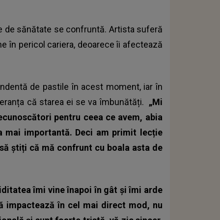
e de sănătate se confruntă. Artista suferă
ne în pericol cariera, deoarece îi afectează
ndentă de pastile în acest moment, iar în
eranța că starea ei se va îmbunătăți.
„Mi
recunoscători pentru ceea ce avem, abia
 mai importantă. Deci am primit lecție
 să știți că mă confrunt cu boala asta de
ditatea îmi vine înapoi în gât și îmi arde
mă impactează în cel mai direct mod, nu