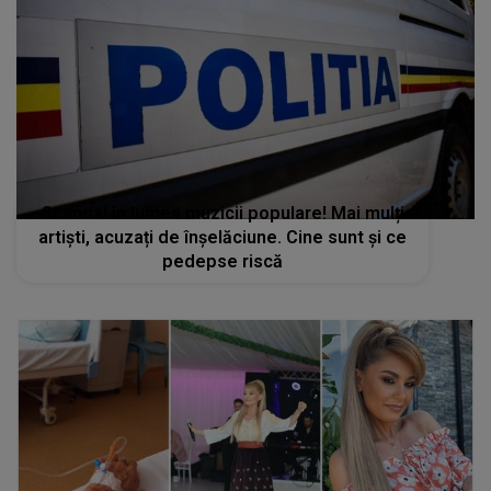
Scandal în lumea muzicii populare! Mai mulți
artiști, acuzați de înșelăciune. Cine sunt și ce
pedepse riscă