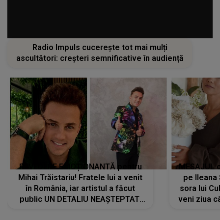
Radio Impuls cucerește tot mai mulți
ascultători: creșteri semnificative în audiență
REVEDERE EMOȚIONANTĂ pentru
MESAJUL ca
Mihai Trăistariu! Fratele lui a venit
pe Ilean
în România, iar artistul a făcut
sora lui Cu
public UN DETALIU NEAȘTEPTAT:
veni ziua c
"Nu știu ce să-i zic. Voi ce spuneți