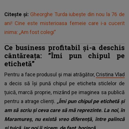
Citește și:
Gheorghe Turda iubește din nou la 76 de
ani! Cine este misterioasa femeie care i-a cucerit
inima: „Am fost colegi”
Ce business profitabil și-a deschis
cântăreața: ”Îmi pun chipul pe
etichetă”
Pentru a face produsul și mai atrăgător,
Cristina Vlad
a decis să își pună chipul pe eticheta sticlelor de
țuică, marcă proprie, mizând pe imaginea sa publică
pentru a atrage clienți.
„Îmi pun chipul pe etichetă și
am să scriu și ceva care să mă reprezinte. La noi, în
Maramureș, nu există vreo diferență, între palincă
și țuică, iar noi îi zicem, de fapt, horincă.