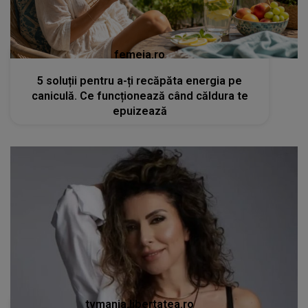
femeia.ro
5 soluții pentru a-ți recăpăta energia pe
caniculă. Ce funcționează când căldura te
epuizează
tvmania.libertatea.ro