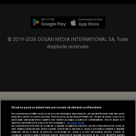
© 2019-2026 DOGAN MEDIA INTERNATIONAL SA, Toate
drepturile rezervate.
Nouă ne pasă ca datele tale personale să rămână confidențiale
Noi și partenerii noștri
589
stocăm și/sau accesăm informații pe dispozitivul dvs., precum identificatorii cookie unici pentru
prelucrarea datelor cu caracter personal. Puteți accepta sau gestiona preferințele dvs. făcând clic mai jos, respectiv vă
puteți opune utilizării unui interes legitim în orice moment pe pagina cu politica de confidențialitate. Aceste alegeri vor fi
raportate partenerilor noștri și nu vă vor afecta navigarea.
Mai multe detalii
Noi si partenerii nostri (retelele de socializare si agentiile de publicitate partenere, precum si furnizorii nostri de servicii de
date analitice) prelucram date pentru a permite website-ului sa functioneze, pentru a personaliza continutul si anunturile
publicitare afisate in functie de interesele si/sau profilul dvs., pentru a va oferi functionalitati aferente retelelor de
socializare si pentru a analiza traficul pe website. Beneficiati de drepturile prevazute de art. 15-22 din GDPR in legatura