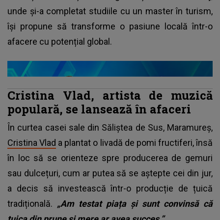
unde și-a completat studiile cu un master în turism,
își propune să transforme o pasiune locală într-o
afacere cu potențial global.
Cristina Vlad, artista de muzică
populară, se lansează în afaceri
În curtea casei sale din Săliștea de Sus, Maramureș,
Cristina Vlad
a plantat o livadă de pomi fructiferi, însă
în loc să se orienteze spre producerea de gemuri
sau dulcețuri, cum ar putea să se aștepte cei din jur,
a decis să investească într-o producție de țuică
tradițională.
„Am testat piața și sunt convinsă că
țuica din prune și mere ar avea succes.”,