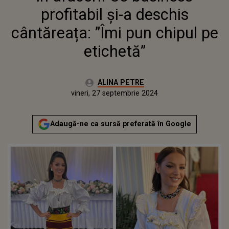
profitabil și-a deschis
cântăreața: ”Îmi pun chipul pe
etichetă”
Autor:
ALINA PETRE
Publicat:
vineri, 27 septembrie 2024
Actualizat:
vineri, 27 septembrie 2024
Adaugă-ne ca sursă preferată în Google