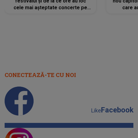
festivalul și de la ce ore au loc
nou capitol
cele mai așteptate concerte pe
care a
scena principală?
perioadă 
CONECTEAZĂ-TE CU NOI
Facebook
Like