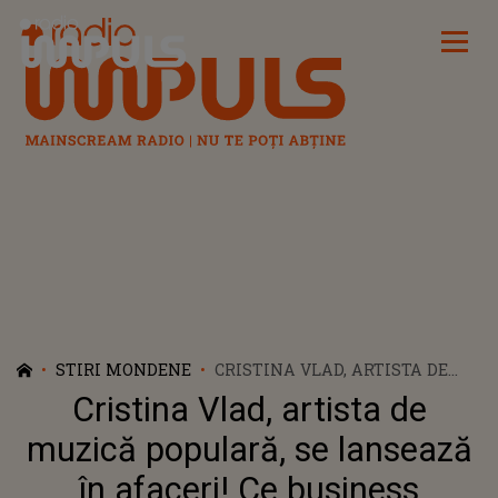
Radio Impuls
STIRI MONDENE
CRISTINA VLAD, ARTISTA DE
MUZICĂ POPULARĂ, SE
Cristina Vlad, artista de
LANSEAZĂ ÎN AFACERI! CE
BUSINESS PROFITABIL ȘI-A
muzică populară, se lansează
DESCHIS CÂNTĂREAȚA: ”ÎMI
în afaceri! Ce business
PUN CHIPUL PE ETICHETĂ”