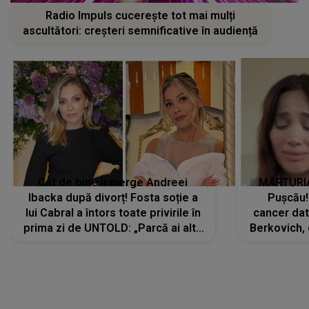
Radio Impuls cucerește tot mai mulți
ascultători: creșteri semnificative în audiență
Cât de bine îi merge Andreei
MĂRTURIA
Ibacka după divorț! Fosta soție a
Pușcău!
lui Cabral a întors toate privirile în
cancer dato
prima zi de UNTOLD: „Parcă ai altă
Berkovich, 
strălucire, emani putere,
accident ru
încredere, siguranță...”
Dacă nu 