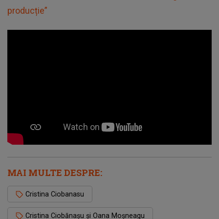
producție”
MAI MULTE DESPRE:
Cristina Ciobanasu
Cristina Ciobănașu și Oana Moșneagu