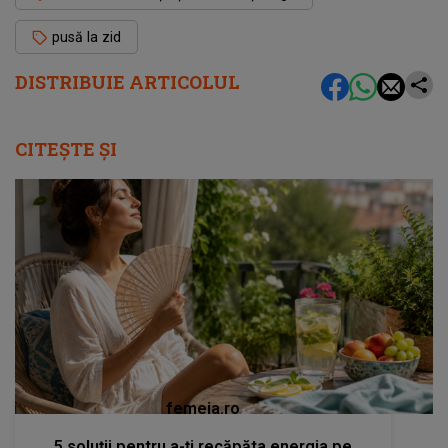
pusă la zid
DISTRIBUIE ARTICOLUL
CITEȘTE ȘI
femeia.ro
5 soluții pentru a-ți recăpăta energia pe