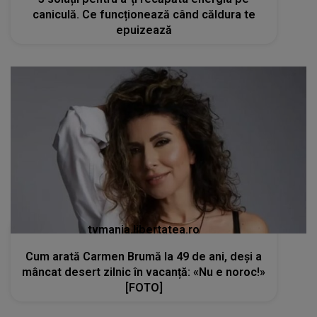
caniculă. Ce funcționează când căldura te
epuizează
tvmania.libertatea.ro
Cum arată Carmen Brumă la 49 de ani, deși a
mâncat desert zilnic în vacanță: «Nu e noroc!»
[FOTO]