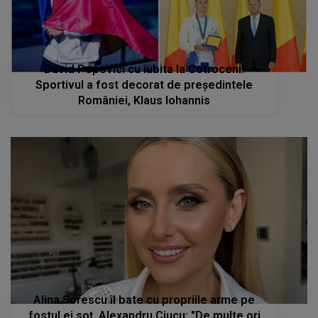
David Popovici cu iubita la Cotroceni!
Sportivul a fost decorat de preşedintele
României, Klaus Iohannis
Alina Sorescu îl bate cu propriile arme pe
fostul ei soț, Alexandru Ciucu: "De multe ori