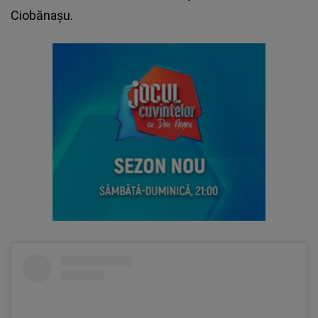
Ciobănașu
.