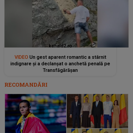
kanald2.ro
VIDEO
Un gest aparent romantic a stârnit
indignare și a declanșat o anchetă penală pe
Transfăgărășan
RECOMANDĂRI