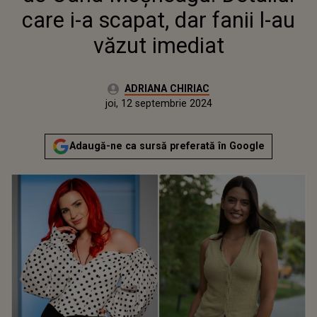
care i-a scapat, dar fanii l-au
văzut imediat
Autor:
ADRIANA CHIRIAC
Publicat:
joi, 12 septembrie 2024
Actualizat:
joi, 12 septembrie 2024
Adaugă-ne ca sursă preferată în Google