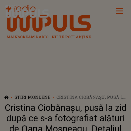
Radio Impuls
STIRI MONDENE
CRISTINA CIOBĂNAȘU, PUSĂ LA
ZID DUPĂ CE S-A FOTOGRAFIAT
Cristina Ciobănașu, pusă la zid
ALĂTURI DE OANA MOȘNEAGU.
DETALIUL CARE I-A SCAPAT, DAR
după ce s-a fotografiat alături
FANII L-AU VĂZUT IMEDIAT
de Oana Moșneagu. Detaliul