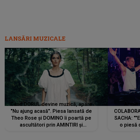
LANSĂRI MUZICALE
Când DORUL devine muzică, apare
Armin 
"Nu ajung acasă". Piesa lansată de
COLABORAR
Theo Rose și DOMINO îi poartă pe
SACHA: ""E
ascultători prin AMINTIRI și
o piesă 
REGĂSIRI, iar drumul emoțiilor
imediat pre
trece prin sufletul publicului:
cu mine șt