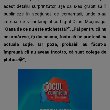
acest detaliu surprinzător, așa că s-au grăbit să îl
sublinieze în secțiunea de comentarii, unde s-au
întrebat ce s-a întâmplat cu
tag-ul Oanei Moșneagu
:
"Oana de ce nu este etichetată?”, „Păi pentru că nu
se urmăresc, îți dai seama, fosta să fie prietenă cu
actuala soție. Iar poza, probabil au făcut-o
împreună că nu aveau încotro, că sunt colege de
platou.😂”,