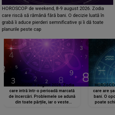
Emanuel a ținut ACEST DETALIU ASCUNS până
acum! În fața Alexandrei, concurentul din Casa Iubirii
face o MĂRTURISIRE NEAȘTEPTATĂ despre mama
sa: "I-am spus și ei în față, eu nu te iubesc pentru
că..."
HOROSCOP 7 august 2026. Zodia
HOROSCOP 
care intră într-o perioadă marcată
care are șa
de încercări. Problemele se adună
bani. O opo
din toate părțile, iar o veste
poate schi
neașteptată îi dă planurile peste
la
cap