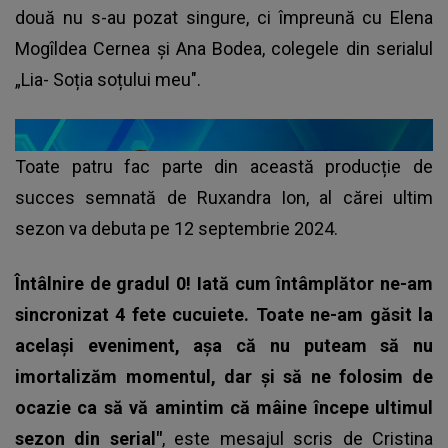
două nu s-au pozat singure, ci împreună cu Elena
Mogîldea Cernea și Ana Bodea, colegele din serialul
„Lia- Soția soțului meu".
Toate patru fac parte din această producție de
succes semnată de Ruxandra Ion, al cărei ultim
sezon va debuta pe 12 septembrie 2024.
Întâlnire de gradul 0! Iată cum întâmplător ne-am
sincronizat 4 fete cucuiete. Toate ne-am găsit la
același eveniment, așa că nu puteam să nu
imortalizăm momentul, dar și să ne folosim de
ocazie ca să vă amintim că mâine începe ultimul
sezon din serial"
, este mesajul scris de
Cristina