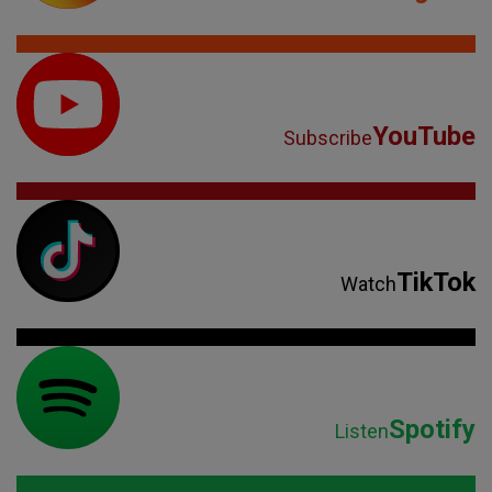
YouTube
Subscribe
TikTok
Watch
Spotify
Listen