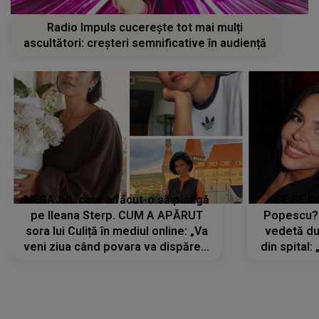
Radio Impuls cucerește tot mai mulți
ascultători: creșteri semnificative în audiență
MESAJUL care a făcut-o să plângă
CE SE Î
pe Ileana Sterp. CUM A APĂRUT
Popescu?
sora lui Culiță în mediul online: „Va
vedetă du
veni ziua când povara va dispărea,
din spital:
iar lacrimile...”