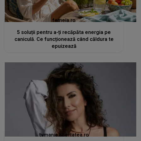
femeia.ro
5 soluții pentru a-ți recăpăta energia pe
caniculă. Ce funcționează când căldura te
epuizează
tvmania.libertatea.ro