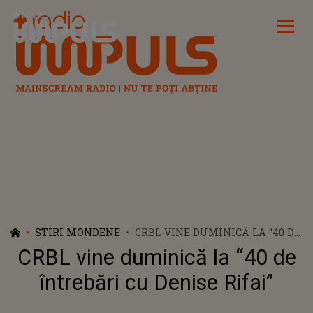
Radio Impuls
STIRI MONDENE
CRBL VINE DUMINICĂ LA “40 DE
ÎNTREBĂRI CU DENISE RIFAI”
CRBL vine duminică la “40 de
întrebări cu Denise Rifai”