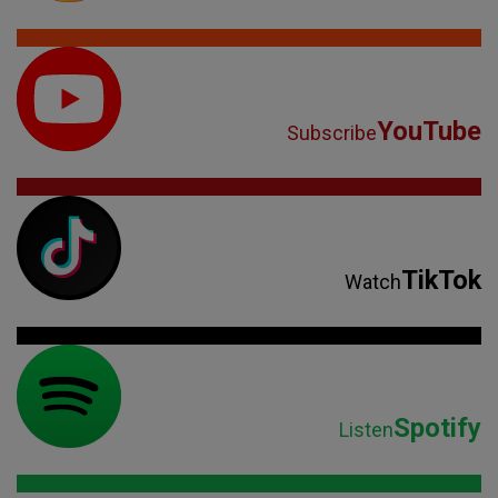
YouTube
Subscribe
TikTok
Watch
Spotify
Listen