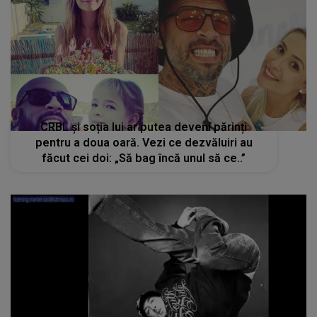
CRBL și soția lui ar putea deveni părinți
pentru a doua oară. Vezi ce dezvăluiri au
făcut cei doi: „Să bag încă unul să ce..”