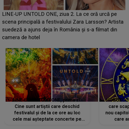
Ce a dezvăluit noua concurentă din "Casa Iubirii" l-a
luat prin surprindere pe Emanuel. CINE ESTE
a
BĂIATUL VIZAT de Alexandra?! Aflându-se în fața
faptului împlinit, A RECUNOSCUT IMEDIAT: "Am
avut..."
LINE-UP UNTOLD ONE, prima zi.
HOROSCOP 
Cine sunt artiștii care deschid
care scap
festivalul și de la ce ore au loc
nou capitol
cele mai așteptate concerte pe
care a
scena principală?
perioadă 