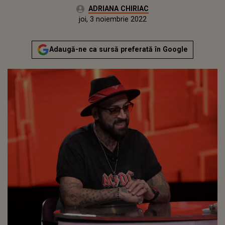
Autor:
ADRIANA CHIRIAC
Publicat:
joi, 3 noiembrie 2022
Actualizat:
joi, 3 noiembrie 2022
Adaugă-ne ca sursă preferată în Google