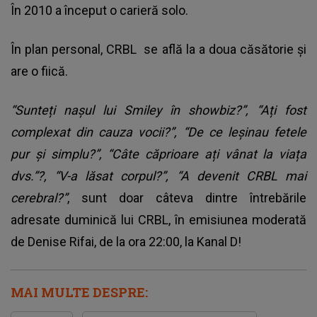
În 2010 a început o carieră solo.
În plan personal,
CRBL
se află la a doua căsătorie și
are o fiică.
“Sunteți nașul lui Smiley în showbiz?”, “Ați fost
complexat din cauza vocii?”, “De ce leșinau fetele
pur și simplu?”, “Câte căprioare ați vânat la viața
dvs.”?, “V-a lăsat corpul?”, “A devenit CRBL mai
cerebral?”
, sunt doar câteva dintre întrebările
adresate duminică lui CRBL, în emisiunea moderată
de Denise Rifai, de la ora 22:00, la Kanal D!
MAI MULTE DESPRE: