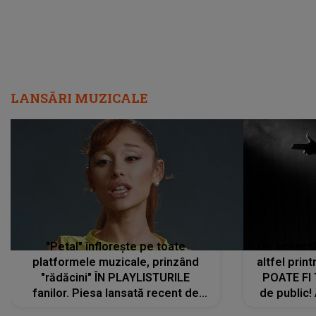
LANSĂRI MUZICALE
"Petal" înflorește pe toate
De această 
platformele muzicale, prinzând
altfel prin
"rădăcini" ÎN PLAYLISTURILE
POATE FI
fanilor. Piesa lansată recent de
de public!
Ariana Grande îi face pe
a lansat V