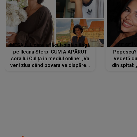
MESAJUL care a făcut-o să plângă
CE SE Î
pe Ileana Sterp. CUM A APĂRUT
Popescu?
sora lui Culiță în mediul online: „Va
vedetă du
veni ziua când povara va dispărea,
din spital:
iar lacrimile...”