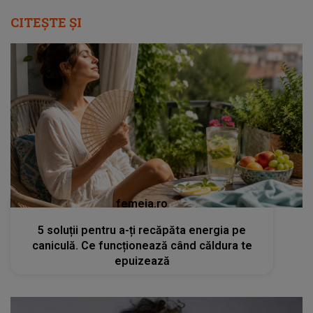
CITEȘTE ȘI
femeia.ro
5 soluții pentru a-ți recăpăta energia pe
caniculă. Ce funcționează când căldura te
epuizează