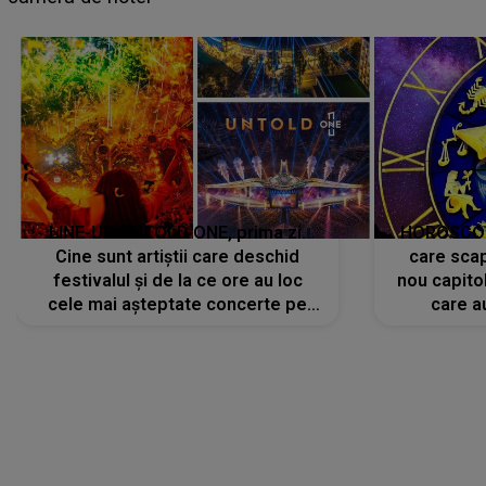
avut..."
LINE-UP UNTOLD ONE, prima zi.
HOROSCOP 
Cine sunt artiștii care deschid
care scap
festivalul și de la ce ore au loc
nou capitol
cele mai așteptate concerte pe
care a
scena principală?
perioadă 