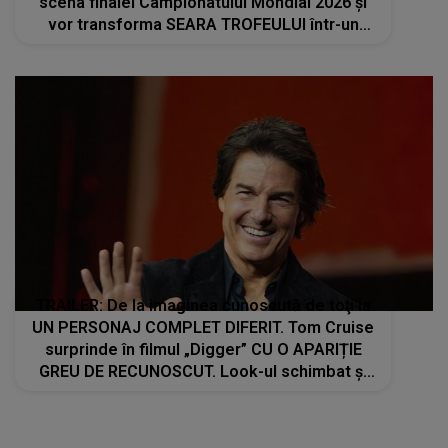
scena finalei Campionatului Mondial 2026 și
vor transforma SEARA TROFEULUI într-un
show de neuitat: "Ceremonia de închidere va
încheia..."
TRAILER: De la imaginea cunoscută de toţi la
UN PERSONAJ COMPLET DIFERIT. Tom Cruise
surprinde în filmul „Digger” CU O APARIȚIE
GREU DE RECUNOSCUT. Look-ul schimbat şi
detaliile personajului au făcut ca mulţi fani să
privească de două ori imaginile