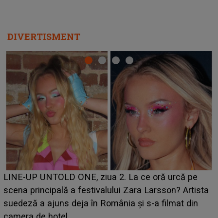
DIVERTISMENT
Ce a dezvăluit noua concurentă din "Casa Iubirii" l-a
luat prin surprindere pe Emanuel. CINE ESTE
BĂIATUL VIZAT de Alexandra?! Aflându-se în fața
faptului împlinit, A RECUNOSCUT IMEDIAT: "Am