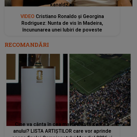
kanald2.ro
VIDEO
Cristiano Ronaldo și Georgina
Rodriguez: Nunta de vis în Madeira,
încununarea unei Iubiri de poveste
RECOMANDĂRI
Cine va cânta în cea mai urmărită seară a
anului? LISTA ARTIȘTILOR care vor aprinde