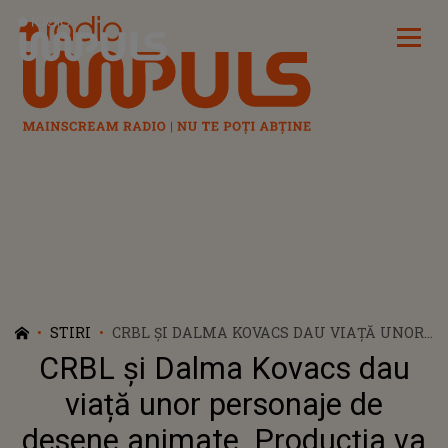
Radio Impuls
STIRI
CRBL ȘI DALMA KOVACS DAU VIAȚĂ UNOR
PERSONAJE DE DESENE ANIMATE.
CRBL și Dalma Kovacs dau
PRODUCȚIA VA FI DISPONIBILĂ ȘI LA
CINEMA
viață unor personaje de
desene animate. Producția va