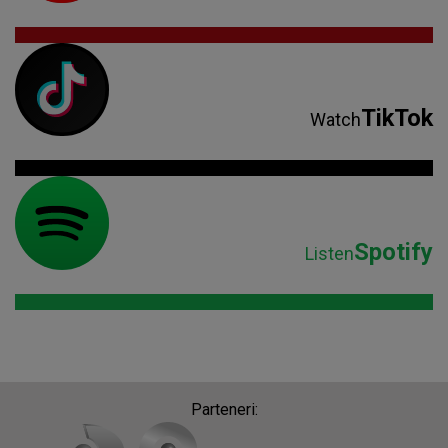
TikTok
Watch
Spotify
Listen
Parteneri: