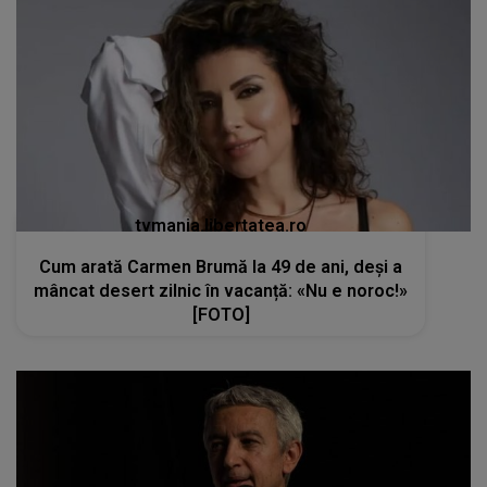
tvmania.libertatea.ro
Cum arată Carmen Brumă la 49 de ani, deși a
mâncat desert zilnic în vacanță: «Nu e noroc!»
[FOTO]