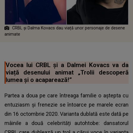
CRBL și Dalma Kovacs dau viață unor personaje de desene
animate
Vocea lui CRBL și a Dalmei Kovacs va da
viață desenului animat „Trolii descoperă
lumea și o acaparează!”
Partea a doua pe care întreaga familie o aștepta cu
entuziasm și frenezie se întoarce pe marele ecran
din 16 octombrie 2020. Varianta dublată este dată pe
mâinile a două celebrități autohtobe: dansatorul
CRBL care dublează un trol a cărui voce în varianta