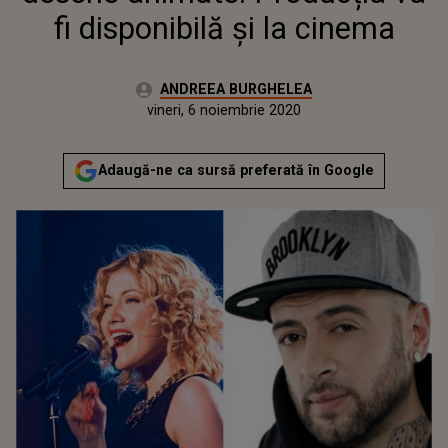
fi disponibilă și la cinema
Autor:
ANDREEA BURGHELEA
Publicat:
vineri, 6 noiembrie 2020
Actualizat:
vineri, 6 noiembrie 2020
Adaugă-ne ca sursă preferată în Google