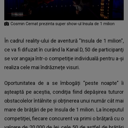
Cosmin Cernat prezinta super show-ul Insula de 1 milion
În cadrul reality-ului de aventură "Insula de 1 milion",
ce va fi difuzat în curând la Kanal D, 50 de participanţi
se vor angaja într-o competiţie individuală pentru a-şi
realiza cele mai îndrăzneţe visuri.
Oportunitatea de a se îmbogăți “peste noapte” îi
aşteaptă pe aceştia, condiţia fiind depăşirea tuturor
obstacolelor întâlnite şi obținerea unui număr cât mai
mare de brăţări de pe Insula de 1 milion. La începutul
competiţiei, fiecare concurent va primi o brăţară cu o
valoare de 20.000 de lei, cele 50 de astfel de brăţări