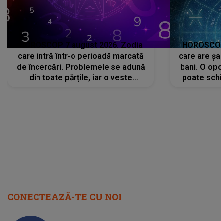
HOROSCOP 7 august 2026. Zodia
HOROSCOP 
care intră într-o perioadă marcată
care are șa
de încercări. Problemele se adună
bani. O opo
din toate părțile, iar o veste
poate schi
neașteptată îi dă planurile peste
la
cap
CONECTEAZĂ-TE CU NOI