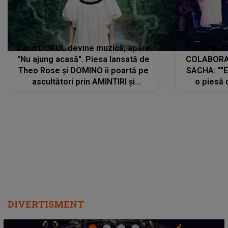
Când DORUL devine muzică, apare
Armin 
"Nu ajung acasă". Piesa lansată de
COLABORAR
Theo Rose și DOMINO îi poartă pe
SACHA: ""E
ascultători prin AMINTIRI și
o piesă 
REGĂSIRI, iar drumul emoțiilor
imediat pre
trece prin sufletul publicului:
cu mine șt
"Pentru toți cei care au plecat
păstrăm do
departe ca să le fie mai bine"
DIVERTISMENT