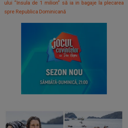
ului “Insula de 1 milion” să ia in bagaje la plecarea
spre Republica Dominicană