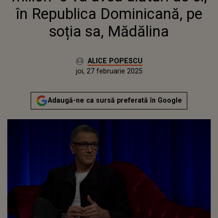
în Republica Dominicană, pe
soția sa, Mădălina
Autor:
ALICE POPESCU
Publicat:
marți, 27 februarie 2024
Actualizat:
joi, 27 februarie 2025
Adaugă-ne ca sursă preferată în Google