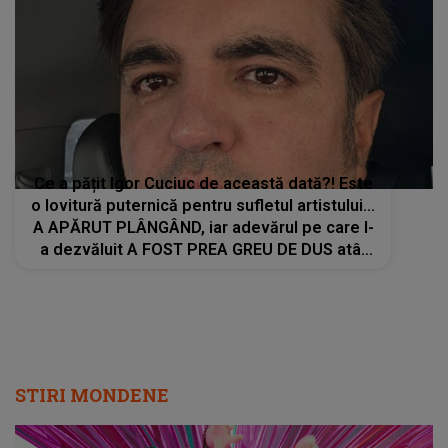
Ce a pățit Igor Cuciuc de această dată?! Este
o lovitură puternică pentru sufletul artistului...
A APĂRUT PLÂNGÂND, iar adevărul pe care l-
a dezvăluit A FOST PREA GREU DE DUS atât
pentru el, cât și pentru cei care au auzit: "Te
voi..."
STIRI MONDENE