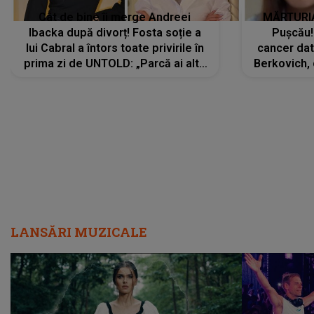
Cât de bine îi merge Andreei
MĂRTURIA
Ibacka după divorț! Fosta soție a
Pușcău!
lui Cabral a întors toate privirile în
cancer dato
prima zi de UNTOLD: „Parcă ai altă
Berkovich, 
strălucire, emani putere,
accident ru
încredere, siguranță...”
Dacă nu 
LANSĂRI MUZICALE