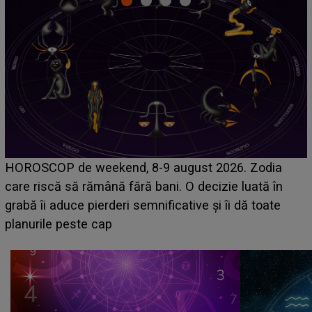
Emanuel a ținut ACEST DETALIU ASCUNS până
acum! În fața Alexandrei, concurentul din Casa Iubirii
face o MĂRTURISIRE NEAȘTEPTATĂ despre mama
sa: "I-am spus și ei în față, eu nu te iubesc pentru
că..."