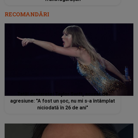
RECOMANDĂRI
Tatăl cantaretei Taylor Swift, acuzat de
agresiune: "A fost un şoc, nu mi s-a întâmplat
niciodată în 26 de ani"