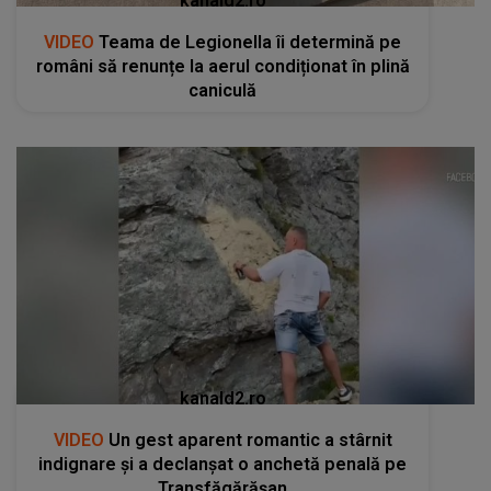
kanald2.ro
VIDEO
Teama de Legionella îi determină pe
români să renunțe la aerul condiționat în plină
caniculă
kanald2.ro
VIDEO
Un gest aparent romantic a stârnit
indignare și a declanșat o anchetă penală pe
Transfăgărășan