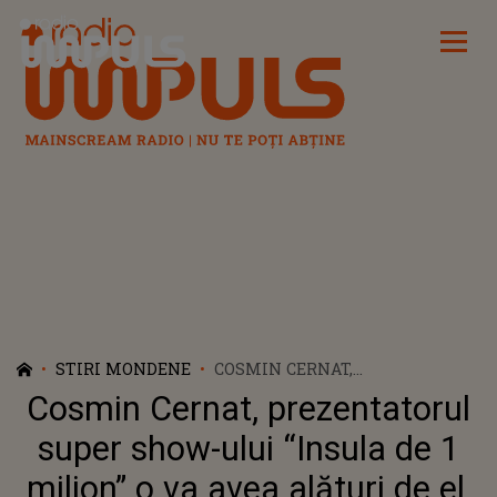
Radio Impuls
STIRI MONDENE
COSMIN CERNAT,
PREZENTATORUL SUPER SHOW-
Cosmin Cernat, prezentatorul
ULUI “INSULA DE 1 MILION” O
VA AVEA ALĂTURI DE EL, ÎN
super show-ului “Insula de 1
REPUBLICA DOMINICANĂ, PE
milion” o va avea alături de el,
SOȚIA SA, MĂDĂLINA