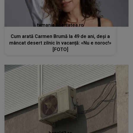
tvmania.libertatea.ro
Cum arată Carmen Brumă la 49 de ani, deși a
mâncat desert zilnic în vacanță: «Nu e noroc!»
[FOTO]