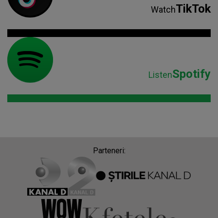
TikTok
Watch
Spotify
Listen
Parteneri: