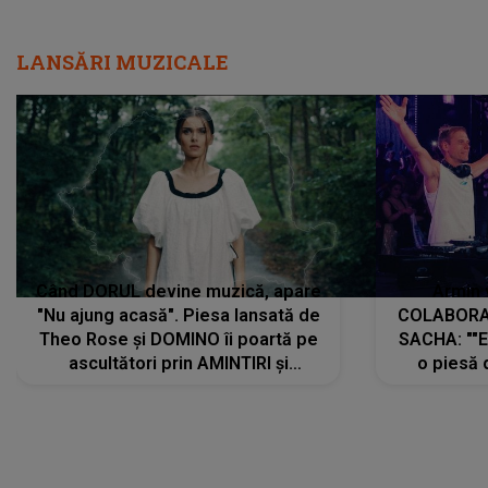
LANSĂRI MUZICALE
Când DORUL devine muzică, apare
Armin 
"Nu ajung acasă". Piesa lansată de
COLABORAR
Theo Rose și DOMINO îi poartă pe
SACHA: ""E
ascultători prin AMINTIRI și
o piesă 
REGĂSIRI, iar drumul emoțiilor
imediat pre
trece prin sufletul publicului:
cu mine șt
"Pentru toți cei care au plecat
păstrăm do
departe ca să le fie mai bine"