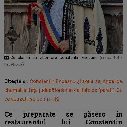
Ce planuri de viitor are Constantin Enceanu
(sursa foto:
Facebook)
Citește și:
Constantin Enceanu și soția sa, Angelica,
chemați în fața judecătorilor în calitate de "pârâți". Cu
ce acuzații se confruntă
Ce preparate se găsesc în
restaurantul lui Constantin