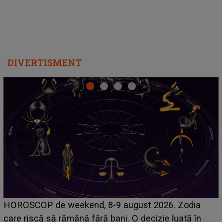
DIVERTISMENT
Emanuel a ținut ACEST DETALIU ASCUNS până
acum! În fața Alexandrei, concurentul din Casa Iubirii