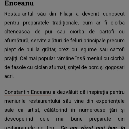
Enceanu
Restaurantul său din Filiași a devenit cunoscut
pentru preparatele tradiționale, cum ar fi ciorba
oltenească de pui sau ciorba de cartofi cu
afumătură, servite alături de feluri principale precum
piept de pui la grătar, orez cu legume sau cartofi
prăjiți. Cel mai popular rămâne însă meniul cu ciorbă
de fasole cu ciolan afumat, șnițel de porc și gogoșari
acri.
Constantin Enceanu
a dezvăluit că inspirația pentru
meniurile restaurantului său vine din experiențele
sale ca artist, călătorind în numeroase țări și
descoperind cele mai bune preparate din
restaurantele de top.
„Ce am văzut mai bun, în