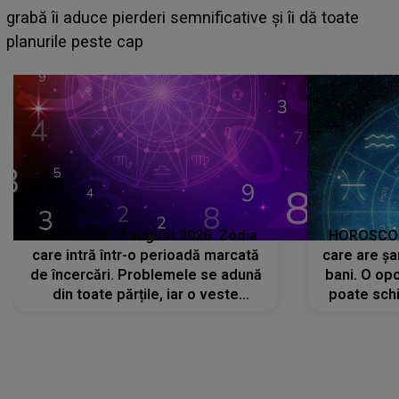
face o MĂRTURISIRE NEAȘTEPTATĂ despre mama
sa: "I-am spus și ei în față, eu nu te iubesc pentru
că..."
HOROSCOP 7 august 2026. Zodia
HOROSCOP 
care intră într-o perioadă marcată
care are șa
de încercări. Problemele se adună
bani. O opo
din toate părțile, iar o veste
poate schi
neașteptată îi dă planurile peste
la
cap