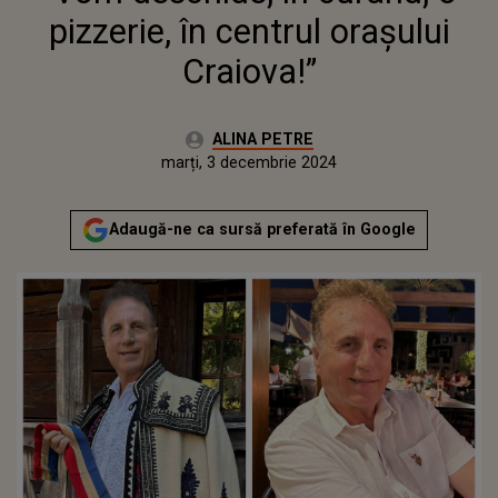
pizzerie, în centrul orașului
Craiova!”
Autor:
ALINA PETRE
Publicat:
marți, 3 decembrie 2024
Actualizat:
marți, 3 decembrie 2024
Adaugă-ne ca sursă preferată în Google