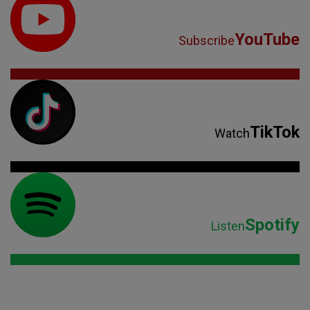
YouTube
Subscribe
TikTok
Watch
Spotify
Listen