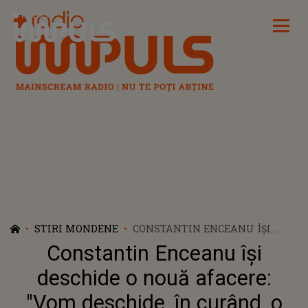
Radio Impuls
STIRI MONDENE
CONSTANTIN ENCEANU ÎȘI
DESCHIDE O NOUĂ AFACERE:
Constantin Enceanu își
"VOM DESCHIDE, ÎN CURÂND, O
PIZZERIE, ÎN CENTRUL
deschide o nouă afacere:
ORAȘULUI CRAIOVA!”
"Vom deschide, în curând, o