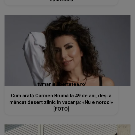
tvmania.libertatea.ro
Cum arată Carmen Brumă la 49 de ani, deși a
mâncat desert zilnic în vacanță: «Nu e noroc!»
[FOTO]