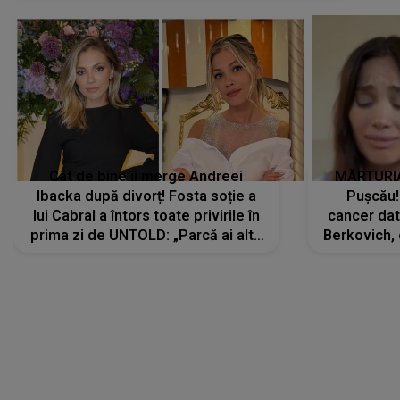
Cât de bine îi merge Andreei
MĂRTURIA
Ibacka după divorț! Fosta soție a
Pușcău!
lui Cabral a întors toate privirile în
cancer dato
prima zi de UNTOLD: „Parcă ai altă
Berkovich, 
strălucire, emani putere,
accident ru
încredere, siguranță...”
Dacă nu 