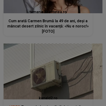
tvmania.libertatea.ro
Cum arată Carmen Brumă la 49 de ani, deși a
mâncat desert zilnic în vacanță: «Nu e noroc!»
[FOTO]
kanald2.ro