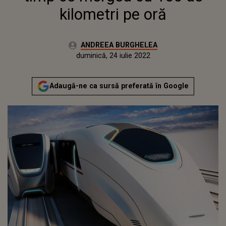
kilometri pe oră
Autor:
ANDREEA BURGHELEA
Publicat:
vineri, 21 mai 2021
Actualizat:
duminică, 24 iulie 2022
Adaugă-ne ca sursă preferată în Google