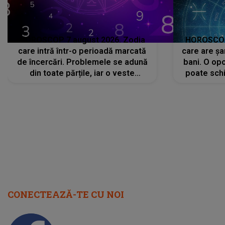
HOROSCOP 7 august 2026. Zodia
HOROSCOP 
care intră într-o perioadă marcată
care are șa
de încercări. Problemele se adună
bani. O opo
din toate părțile, iar o veste
poate schi
neașteptată îi dă planurile peste
la
cap
CONECTEAZĂ-TE CU NOI