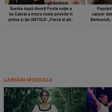
Cât de bine îi merge Andreei
MĂRTURIA
Ibacka după divorț! Fosta soție a
Pușcău!
lui Cabral a întors toate privirile în
cancer dato
prima zi de UNTOLD: „Parcă ai altă
Berkovich, 
strălucire, emani putere,
accident ru
încredere, siguranță...”
Dacă nu 
LANSĂRI MUZICALE