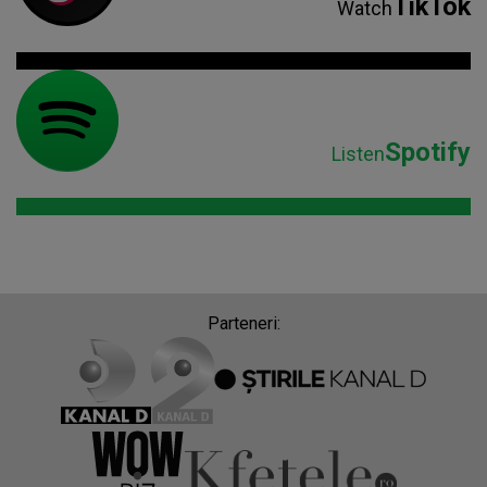
TikTok
Watch
Spotify
Listen
Parteneri: