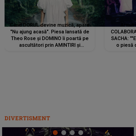
Când DORUL devine muzică, apare
Armin 
"Nu ajung acasă". Piesa lansată de
COLABORAR
Theo Rose și DOMINO îi poartă pe
SACHA: ""E
ascultători prin AMINTIRI și
o piesă 
REGĂSIRI, iar drumul emoțiilor
imediat pre
trece prin sufletul publicului:
cu mine șt
"Pentru toți cei care au plecat
păstrăm do
departe ca să le fie mai bine"
DIVERTISMENT