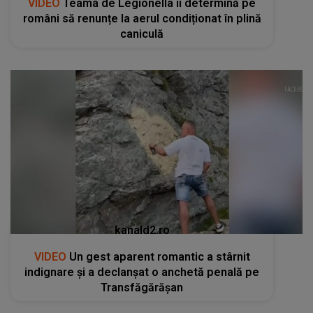
VIDEO
Teama de Legionella îi determină pe
români să renunțe la aerul condiționat în plină
caniculă
kanald2.ro
VIDEO
Un gest aparent romantic a stârnit
indignare și a declanșat o anchetă penală pe
Transfăgărășan