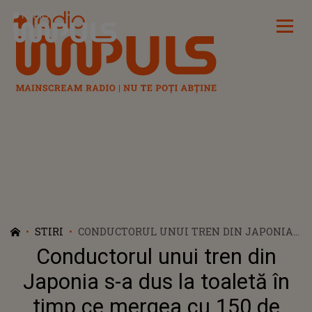
Radio Impuls
STIRI
CONDUCTORUL UNUI TREN DIN JAPONIA
S-A DUS LA TOALETĂ ÎN TIMP CE MERGEA
Conductorul unui tren din
CU 150 DE KILOMETRI PE ORĂ
Japonia s-a dus la toaletă în
timp ce mergea cu 150 de