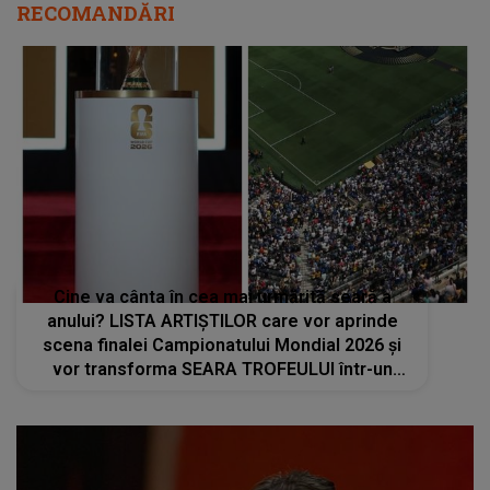
RECOMANDĂRI
Cine va cânta în cea mai urmărită seară a
anului? LISTA ARTIȘTILOR care vor aprinde
scena finalei Campionatului Mondial 2026 și
vor transforma SEARA TROFEULUI într-un
show de neuitat: "Ceremonia de închidere va
încheia..."