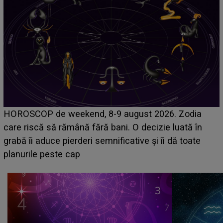
Emanuel
OP de weekend, 8-9 august 2026. Zodia
acum! În 
scă să rămână fără bani. O decizie luată în
face o 
i aduce pierderi semnificative și îi dă toate
sa: "I-am
le peste cap
că..."