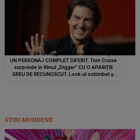
TRAILER: De la imaginea cunoscută de toţi la
UN PERSONAJ COMPLET DIFERIT. Tom Cruise
surprinde în filmul „Digger” CU O APARIȚIE
GREU DE RECUNOSCUT. Look-ul schimbat şi
detaliile personajului au făcut ca mulţi fani să
privească de două ori imaginile
STIRI MONDENE