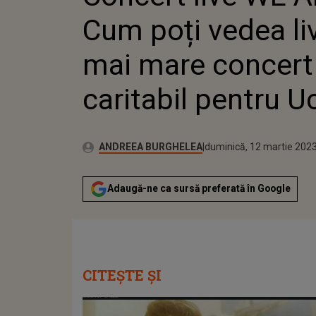
Cum poți vedea li
mai mare concert
caritabil pentru U
Publicat:
Autor:
sâmbătă, 12 martie 2022
Actualizat:
ANDREEA BURGHELEA
duminică, 12 martie 202
Adaugă-ne ca sursă preferată în Google
CITEȘTE ȘI