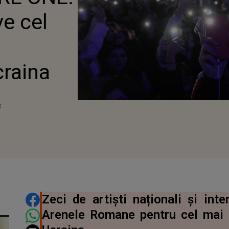
ve cel
craina
3
DISTRIBUIE ARTICOLUL
Zeci de artiști naționali și int
Arenele Romane pentru cel mai 