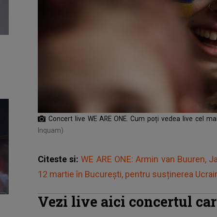
Concert live WE ARE ONE. Cum poți vedea live cel mai
Inquam)
Citeste si:
WE ARE ONE: Armin van Buuren, Ja
12 martie în București, pentru susținerea Ucrai
Vezi live aici concertul 