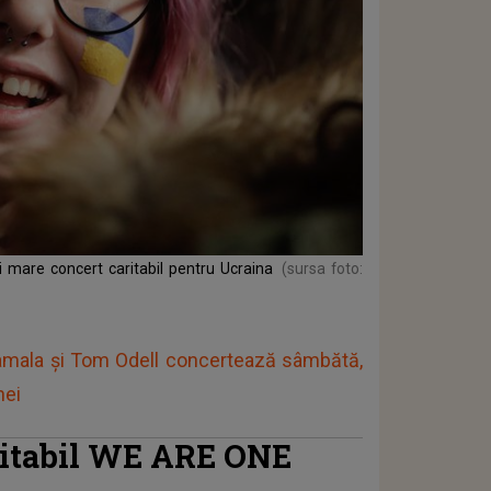
 mare concert caritabil pentru Ucraina
(sursa foto:
mala și Tom Odell concertează sâmbătă,
nei
caritabil WE ARE ONE