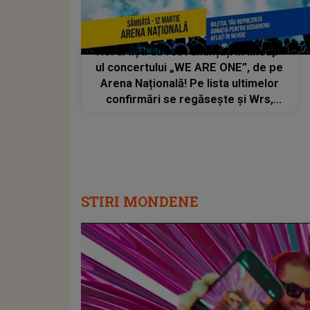
Noi artiști au fost anunțați în lineup-
ul concertului „WE ARE ONE”, de pe
Arena Națională! Pe lista ultimelor
confirmări se regăsește și Wrs,
câștigătorul Eurovision România
2022
STIRI MONDENE