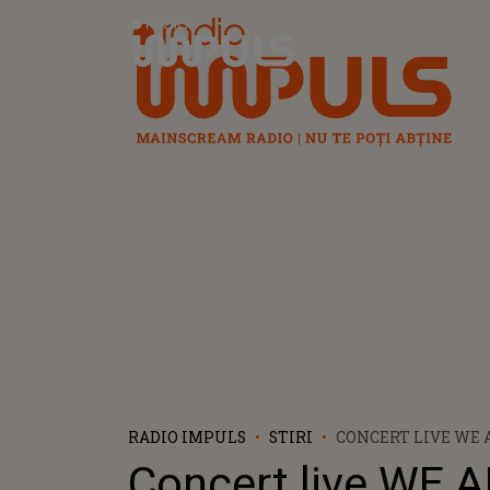
Radio Impuls
RADIO IMPULS
STIRI
CONCERT LIVE WE 
VEDEA LIVE CEL M
Concert live WE 
CARITABIL PENTR