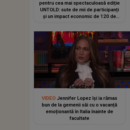
pentru cea mai spectaculoasă ediție
UNTOLD: sute de mii de participanți
și un impact economic de 120 de
milioane de euro
kanald2.ro
VIDEO
Jennifer Lopez își ia rămas
bun de la gemenii săi cu o vacanță
emoționantă în Italia înainte de
facultate