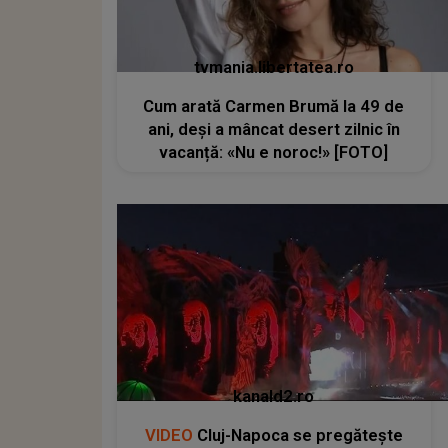
tvmania.libertatea.ro
Cum arată Carmen Brumă la 49 de
ani, deși a mâncat desert zilnic în
vacanță: «Nu e noroc!» [FOTO]
kanald2.ro
VIDEO
Cluj-Napoca se pregătește