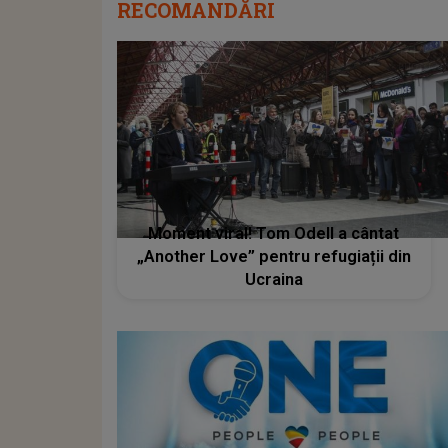
RECOMANDĂRI
Moment viral! Tom Odell a cântat
„Another Love” pentru refugiații din
Ucraina