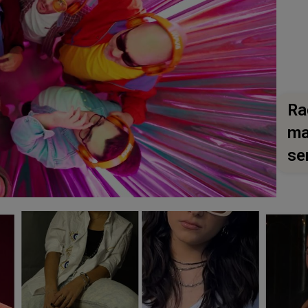
Ra
ma
se