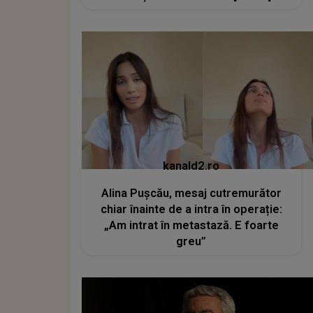
kanald2.ro
Alina Pușcău, mesaj cutremurător
chiar înainte de a intra în operație:
„Am intrat în metastază. E foarte
greu”