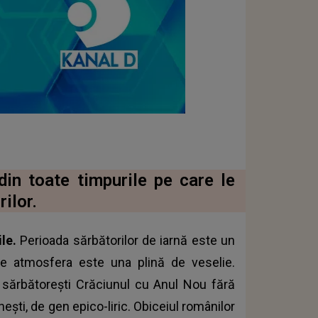
in toate timpurile pe care le
ilor.
ile.
Perioada sărbătorilor de iarnă este un
re atmosfera este una plină de veselie.
ă sărbătorești Crăciunul cu Anul Nou fără
ști, de gen epico-liric. Obiceiul românilor