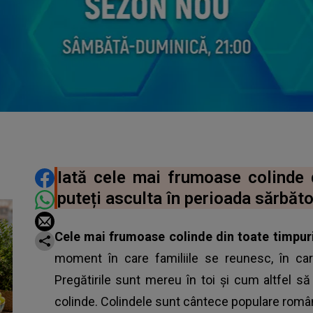
DISTRIBUIE ARTICOLUL
Iată cele mai frumoase colinde d
puteți asculta în perioada sărbător
Cele mai frumoase colinde din toate timpur
moment în care familiile se reunesc, în ca
Pregătirile sunt mereu în toi și cum altfel s
colinde. Colindele sunt cântece populare române