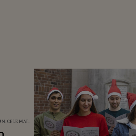
UN. CELE MAI
E DIN TOATE
n.