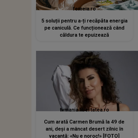
femeia.ro
5 soluții pentru a-ți recăpăta energia
pe caniculă. Ce funcționează când
căldura te epuizează
tvmania.libertatea.ro
Cum arată Carmen Brumă la 49 de
ani, deși a mâncat desert zilnic în
vacanță: «Nu e noroc!» [FOTO]