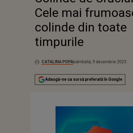
Cele mai frumoas
colinde din toate
timpurile
Publicat:
Autor:
vineri, 9 decembrie 2022
Actualizat:
CATALINA POPA
sâmbătă, 9 decembrie 2023
Adaugă-ne ca sursă preferată în Google