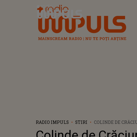
Radio Impuls
RADIO IMPULS
STIRI
COLINDE DE CRĂCI
FRUMOASE COLIND
Colinde de Crăciu
TIMPURILE