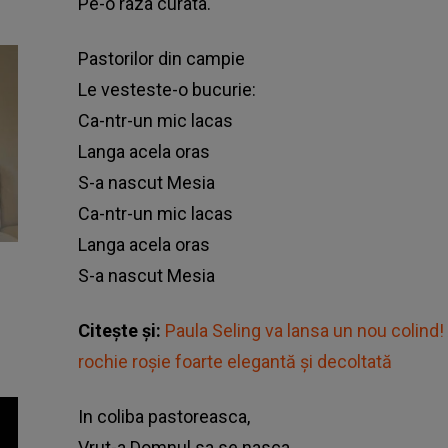
Pe-o raza curata.
Pastorilor din campie
Le vesteste-o bucurie:
Ca-ntr-un mic lacas
Langa acela oras
S-a nascut Mesia
Ca-ntr-un mic lacas
Langa acela oras
S-a nascut Mesia
Citește și:
Paula Seling va lansa un nou colind! A
rochie roșie foarte elegantă și decoltată
In coliba pastoreasca,
Vrut-a Domnul sa se nasca