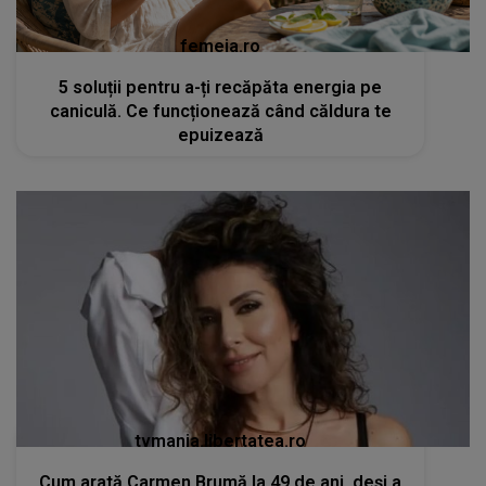
femeia.ro
5 soluții pentru a-ți recăpăta energia pe
caniculă. Ce funcționează când căldura te
epuizează
tvmania.libertatea.ro
Cum arată Carmen Brumă la 49 de ani, deși a