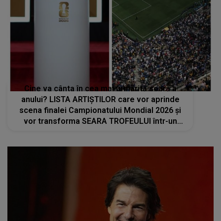
Cine va cânta în cea mai urmărită seară a
anului? LISTA ARTIȘTILOR care vor aprinde
scena finalei Campionatului Mondial 2026 și
vor transforma SEARA TROFEULUI într-un
show de neuitat: "Ceremonia de închidere va
încheia..."