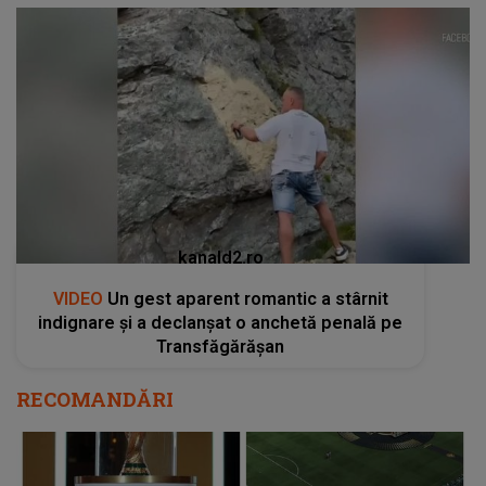
kanald2.ro
VIDEO
Un gest aparent romantic a stârnit
indignare și a declanșat o anchetă penală pe
Transfăgărășan
RECOMANDĂRI