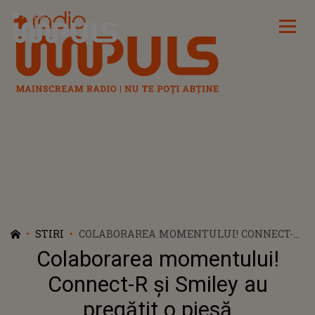
Radio Impuls
STIRI
COLABORAREA MOMENTULUI! CONNECT-R
ȘI SMILEY AU PREGĂTIT O PIESĂ
Colaborarea momentului!
Connect-R și Smiley au
pregătit o piesă