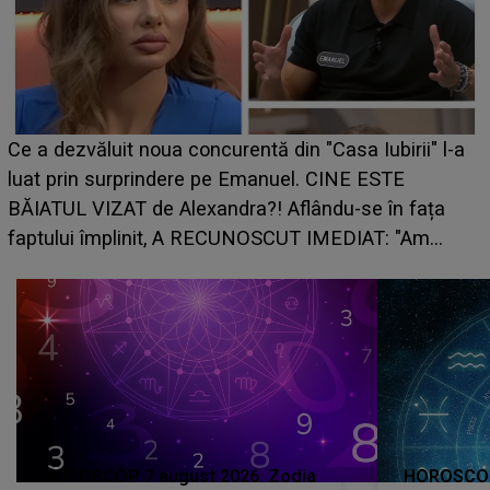
Ce a dezvăluit noua concurentă din "Casa Iubirii" l-a
luat prin surprindere pe Emanuel. CINE ESTE
BĂIATUL VIZAT de Alexandra?! Aflându-se în fața
faptului împlinit, A RECUNOSCUT IMEDIAT: "Am
avut..."
HOROSCOP 7 august 2026. Zodia
HOROSCOP 