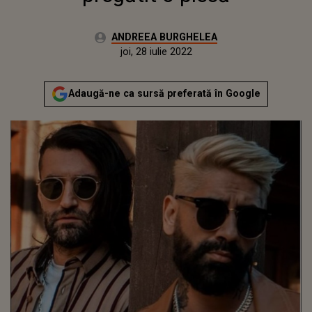
Autor:
ANDREEA BURGHELEA
Publicat:
luni, 12 iulie 2021
Actualizat:
joi, 28 iulie 2022
Adaugă-ne ca sursă preferată în Google