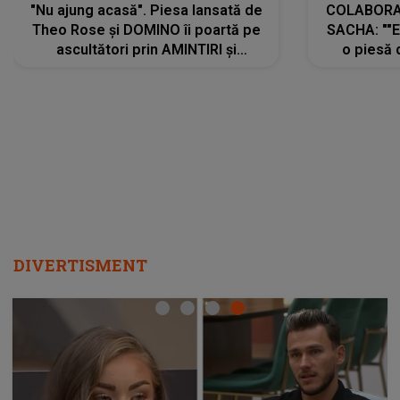
"Nu ajung acasă". Piesa lansată de
COLABORAR
Theo Rose și DOMINO îi poartă pe
SACHA: ""E
ascultători prin AMINTIRI și
o piesă 
REGĂSIRI, iar drumul emoțiilor
imediat pre
trece prin sufletul publicului:
cu mine șt
"Pentru toți cei care au plecat
păstrăm do
departe ca să le fie mai bine"
DIVERTISMENT