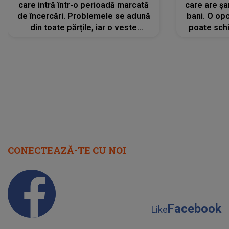
care intră într-o perioadă marcată
care are șa
de încercări. Problemele se adună
bani. O opo
din toate părțile, iar o veste
poate schi
neașteptată îi dă planurile peste
la
cap
CONECTEAZĂ-TE CU NOI
Facebook
Like