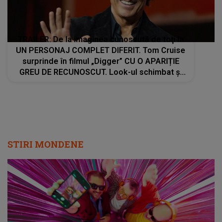
TRAILER: De la imaginea cunoscută de toţi la
UN PERSONAJ COMPLET DIFERIT. Tom Cruise
surprinde în filmul „Digger” CU O APARIȚIE
GREU DE RECUNOSCUT. Look-ul schimbat şi
detaliile personajului au făcut ca mulţi fani să
privească de două ori imaginile
STIRI MONDENE