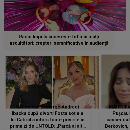
Radio Impuls cucerește tot mai mulți
ascultători: creșteri semnificative în audiență
Cât de bine îi merge Andreei
MĂRTURIA
Ibacka după divorț! Fosta soție a
Pușcău!
lui Cabral a întors toate privirile în
cancer dato
prima zi de UNTOLD: „Parcă ai altă
Berkovich, 