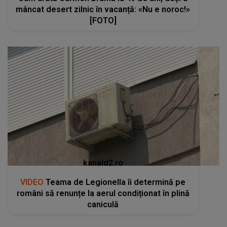
mâncat desert zilnic în vacanță: «Nu e noroc!»
[FOTO]
kanald2.ro
VIDEO
Teama de Legionella îi determină pe
români să renunțe la aerul condiționat în plină
caniculă