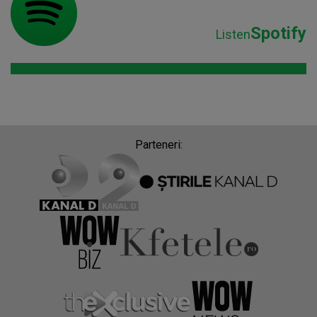
Spotify
Listen
Parteneri: