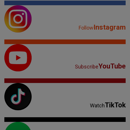
Instagram
Follow
YouTube
Subscribe
TikTok
Watch