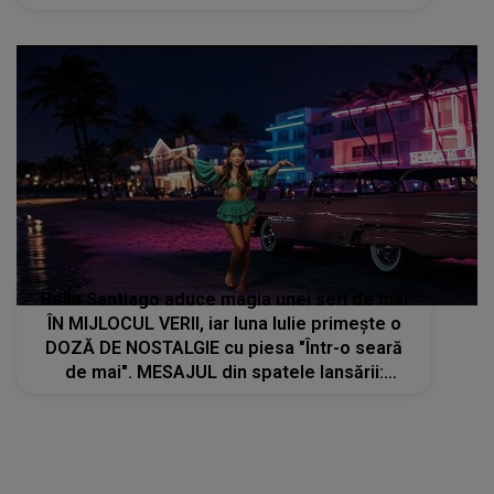
apreciate: "Lucrăm foarte bine împreună, ne
înțelegem unul pe celălalt"
Bella Santiago aduce magia unei seri de mai
ÎN MIJLOCUL VERII, iar luna Iulie primește o
DOZĂ DE NOSTALGIE cu piesa "Într-o seară
de mai". MESAJUL din spatele lansării:
"Amintirile care rămân cu tine mult timp după
ce se termină melodia"