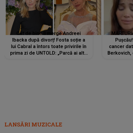
Cât de bine îi merge Andreei
MĂRTURIA
Ibacka după divorț! Fosta soție a
Pușcău!
lui Cabral a întors toate privirile în
cancer dato
prima zi de UNTOLD: „Parcă ai altă
Berkovich, 
strălucire, emani putere,
accident ru
încredere, siguranță...”
Dacă nu 
LANSĂRI MUZICALE