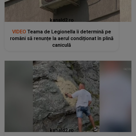
kanald2.ro
VIDEO
Teama de Legionella îi determină pe
români să renunțe la aerul condiționat în plină
caniculă
kanald2.ro