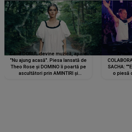
Când DORUL devine muzică, apare
Armin 
"Nu ajung acasă". Piesa lansată de
COLABORAR
Theo Rose și DOMINO îi poartă pe
SACHA: ""E
ascultători prin AMINTIRI și
o piesă 
REGĂSIRI, iar drumul emoțiilor
imediat pre
trece prin sufletul publicului:
cu mine șt
"Pentru toți cei care au plecat
păstrăm do
departe ca să le fie mai bine"