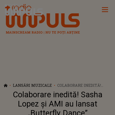
Radio Impuls
LANSĂRI MUZICALE
COLABORARE INEDITĂ!
SASHA LOPEZ ȘI AMI AU
Colaborare inedită! Sasha
LANSAT „BUTTERFLY
DANCE”
Lopez și AMI au lansat
„Butterfly Dance”