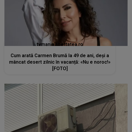
tvmania.libertatea.ro
Cum arată Carmen Brumă la 49 de ani, deși a
mâncat desert zilnic în vacanță: «Nu e noroc!»
[FOTO]