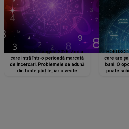
HOROSCOP 7 august 2026. Zodia
HOROSCOP 
care intră într-o perioadă marcată
care are șa
de încercări. Problemele se adună
bani. O opo
din toate părțile, iar o veste
poate schi
neașteptată îi dă planurile peste
la
cap