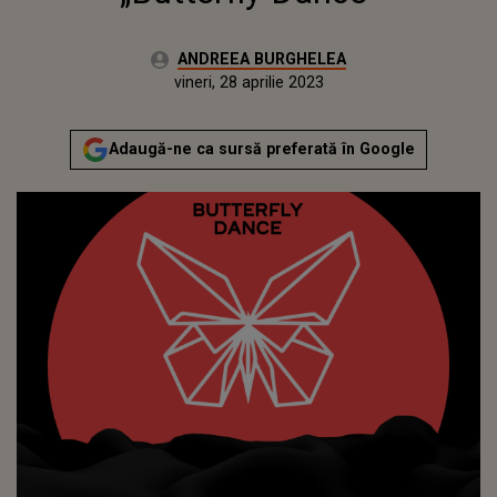
Autor:
ANDREEA BURGHELEA
Publicat:
joi, 28 aprilie 2022
Actualizat:
vineri, 28 aprilie 2023
Adaugă-ne ca sursă preferată în Google