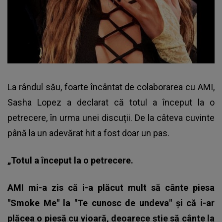
La rândul său, foarte încântat de colaborarea cu AMI,
Sasha Lopez a declarat că totul a început la o
petrecere, în urma unei discuții. De la câteva cuvinte
până la un adevărat hit a fost doar un pas.
„Totul a început la o petrecere.
AMI mi-a zis că i-a plăcut mult să cânte piesa
"Smoke Me" la "Te cunosc de undeva" și că i-ar
plăcea o piesă cu vioară, deoarece știe să cânte la