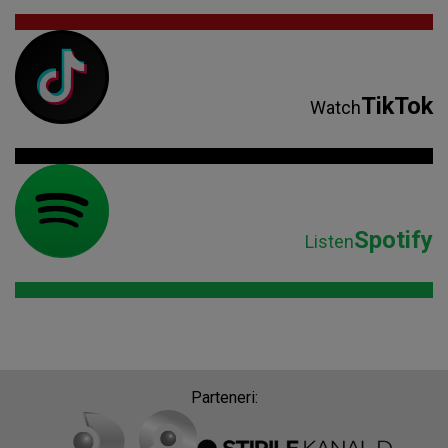
TikTok
Watch
Spotify
Listen
Parteneri: