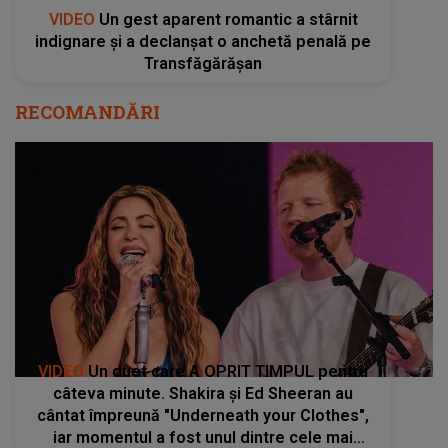
VIDEO
Un gest aparent romantic a stârnit
indignare și a declanșat o anchetă penală pe
Transfăgărășan
RECOMANDĂRI
VIDEO
Un duet care A OPRIT TIMPUL pentru
câteva minute. Shakira și Ed Sheeran au
cântat împreună "Underneath your Clothes",
iar momentul a fost unul dintre cele mai