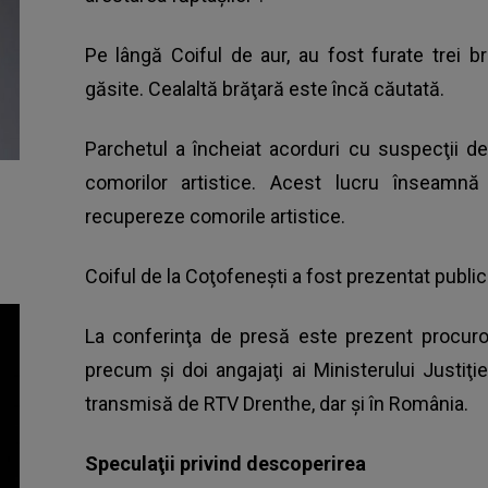
Pe lângă Coiful de aur, au fost furate trei b
găsite. Cealaltă brăţară este încă căutată.
Parchetul a încheiat acorduri cu suspecţii d
comorilor artistice. Acest lucru înseamnă 
recupereze comorile artistice.
Coiful de la Coţofeneşti a fost prezentat public
La conferinţa de presă este prezent procuror
precum şi doi angajaţi ai Ministerului Justiţ
transmisă de RTV Drenthe, dar şi în România.
Speculaţii privind descoperirea