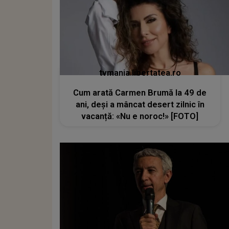
tvmania.libertatea.ro
Cum arată Carmen Brumă la 49 de
ani, deși a mâncat desert zilnic în
vacanță: «Nu e noroc!» [FOTO]