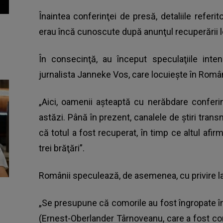
Înaintea conferinţei de presă, detaliile refer
erau încă cunoscute după anunţul recuperării l
În consecinţă, au început speculaţiile int
jurnalista Janneke Vos, care locuieşte în Româ
„Aici, oamenii aşteaptă cu nerăbdare conferi
astăzi. Până în prezent, canalele de ştiri transm
că totul a fost recuperat, în timp ce altul afi
trei brăţări”.
Românii speculează, de asemenea, cu privire la 
„Se presupune că comorile au fost îngropate în
(Ernest-Oberlander Târnoveanu, care a fost conc