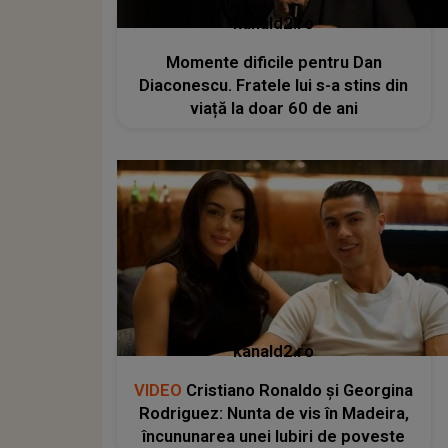
kanald2.ro
Momente dificile pentru Dan
Diaconescu. Fratele lui s-a stins din
viață la doar 60 de ani
kanald2.ro
VIDEO
Cristiano Ronaldo și Georgina
Rodriguez: Nunta de vis în Madeira,
încununarea unei Iubiri de poveste