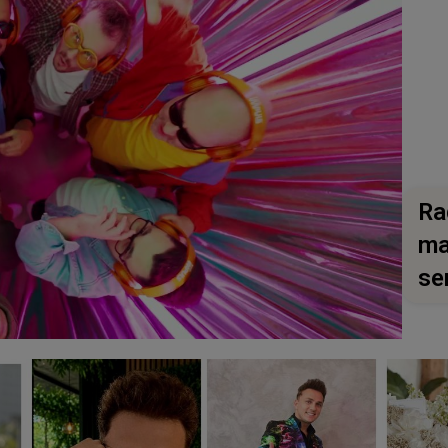
Ra
ma
se