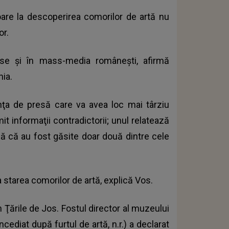
itoare la descoperirea comorilor de artă nu
or.
ense şi în mass-media româneşti, afirmă
nia.
nţa de presă care va avea loc mai târziu
it informaţii contradictorii; unul relatează
rmă că au fost găsite doar două dintre cele
starea comorilor de artă, explică Vos.
 Ţările de Jos. Fostul director al muzeului
ediat după furtul de artă, n.r.) a declarat