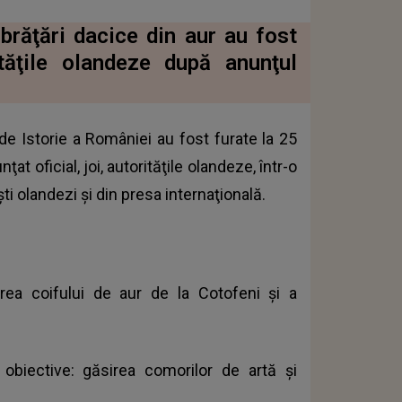
brăţări dacice din aur au fost
ităţile olandeze după anunţul
de Istorie a României au fost furate la 25
t oficial, joi, autorităţile olandeze, într-o
ti olandezi şi din presa internaţională.
ea coifului de aur de la Cotofeni şi a
biective: găsirea comorilor de artă şi