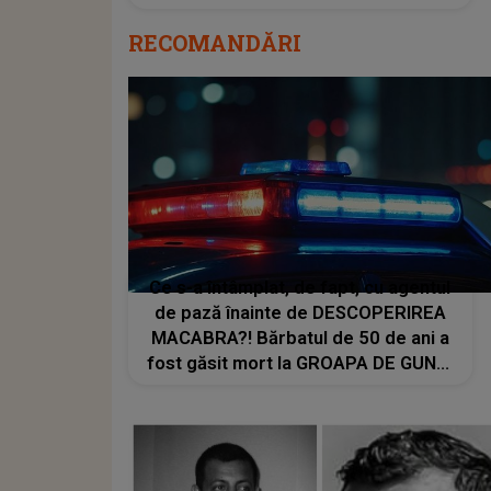
RECOMANDĂRI
Ce s-a întâmplat, de fapt, cu agentul
de pază înainte de DESCOPERIREA
MACABRA?! Bărbatul de 50 de ani a
fost găsit mort la GROAPA DE GUNOI
din Galați: "Cadavrul a fost..."