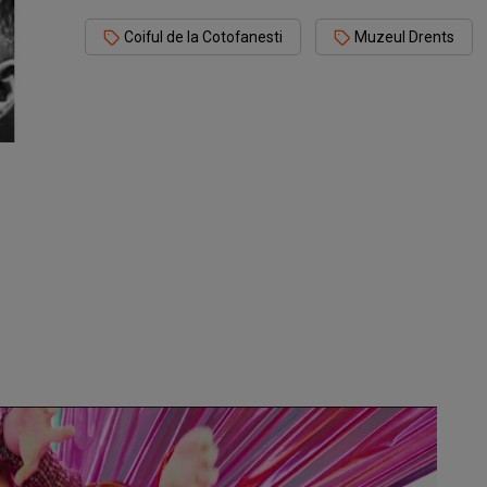
Coiful de la Cotofanesti
Muzeul Drents