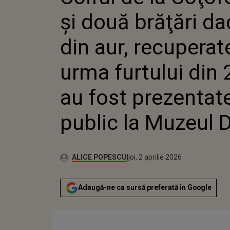
RECUPERA
şi două brăţări da
FURTULUI 
FOST PRE
PUBLIC L
din aur, recuperat
DRENTS
urma furtului din 
au fost prezentat
public la Muzeul 
Publicat:
Autor:
joi, 2 aprilie 2026
Actualizat:
ALICE POPESCU
joi, 2 aprilie 2026
Adaugă-ne ca sursă preferată în Google