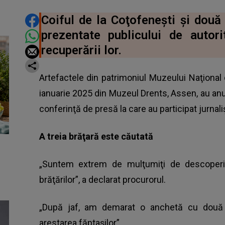
DISTRIBUIE ARTICOLUL
Coiful de la Coţofeneşti şi două 
prezentate publicului de autor
recuperării lor.
Artefactele din patrimoniul Muzeului Naţional 
ianuarie 2025 din Muzeul Drents, Assen, au anunţa
conferinţă de presă la care au participat jurnaliş
A treia brăţară este căutată
„Suntem extrem de mulţumiţi de descoperir
brăţărilor”, a declarat procurorul.
„După jaf, am demarat o anchetă cu două o
arestarea făptaşilor”.