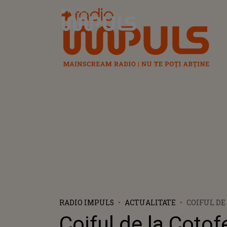
Radio Impuls
RADIO IMPULS
ACTUALITATE
COIFUL DE
COŢOFENEŞ
Coiful de la Coţof
BRĂŢĂRI D