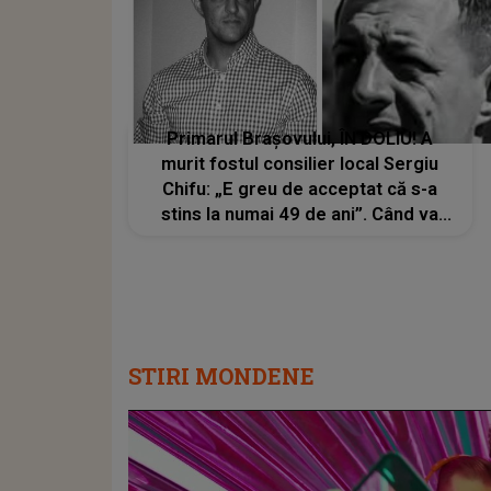
Primarul Brașovului, ÎN DOLIU! A
murit fostul consilier local Sergiu
Chifu: „E greu de acceptat că s-a
stins la numai 49 de ani”. Când va
avea loc înmormântarea?
STIRI MONDENE