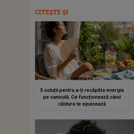
CITEȘTE ȘI
femeia.ro
5 soluții pentru a-ți recăpăta energia
pe caniculă. Ce funcționează când
căldura te epuizează