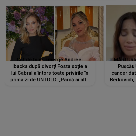
Cât de bine îi merge Andreei
MĂRTURIA
Ibacka după divorț! Fosta soție a
Pușcău!
lui Cabral a întors toate privirile în
cancer dato
prima zi de UNTOLD: „Parcă ai altă
Berkovich, 
strălucire, emani putere,
accident ru
încredere, siguranță...”
Dacă nu 