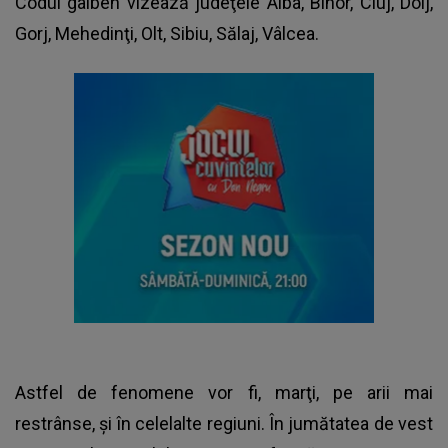
Codul galben vizează judeţele Alba, Bihor, Cluj, Dolj,
Gorj, Mehedinţi, Olt, Sibiu, Sălaj, Vâlcea.
Astfel de fenomene vor fi, marţi, pe arii mai
restrânse, şi în celelalte regiuni. În jumătatea de vest