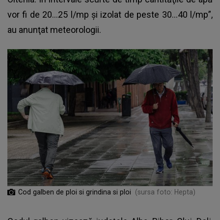
vor fi de 20...25 l/mp şi izolat de peste 30...40 l/mp”,
au anunţat meteorologii.
Cod galben de ploi si grindina si ploi
(sursa foto: Hepta)