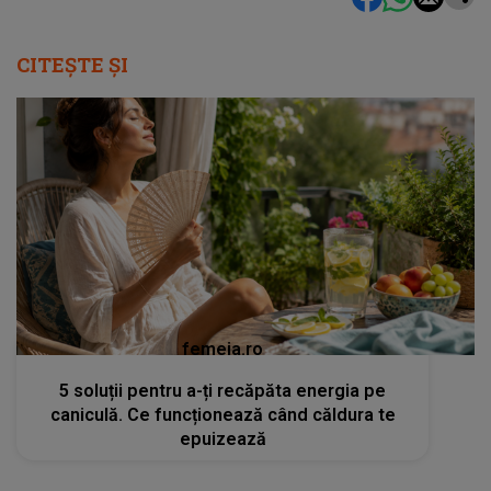
CITEȘTE ȘI
femeia.ro
5 soluții pentru a-ți recăpăta energia pe
caniculă. Ce funcționează când căldura te
epuizează