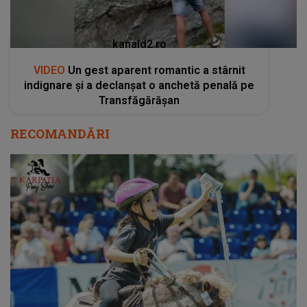
kanald2.ro
VIDEO
Un gest aparent romantic a stârnit
indignare și a declanșat o anchetă penală pe
Transfăgărășan
RECOMANDĂRI