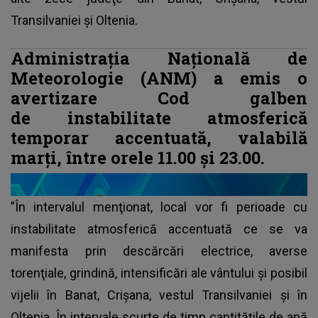
Transilvaniei şi Oltenia.
Administraţia Naţională de
Meteorologie (ANM) a emis o
avertizare Cod galben
de instabilitate atmosferică
temporar accentuată, valabilă
marţi, între orele 11.00 şi 23.00.
”În intervalul menţionat, local vor fi perioade cu
instabilitate atmosferică accentuată ce se va
manifesta prin descărcări electrice, averse
torenţiale, grindină, intensificări ale vântului şi posibil
vijelii în Banat, Crişana, vestul Transilvaniei şi în
Oltenia. În intervale scurte de timp cantităţile de apă