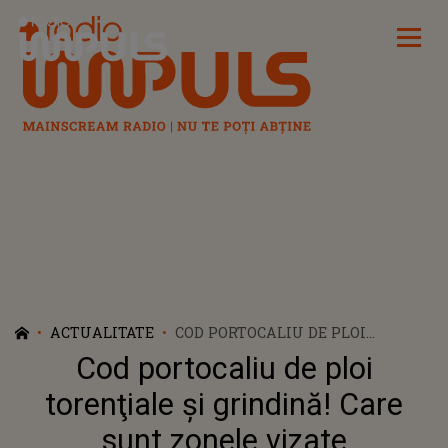
Radio Impuls
ACTUALITATE
COD PORTOCALIU DE PLOI
TORENŢIALE ŞI GRINDINĂ! CARE
Cod portocaliu de ploi
SUNT ZONELE VIZATE
torenţiale şi grindină! Care
sunt zonele vizate