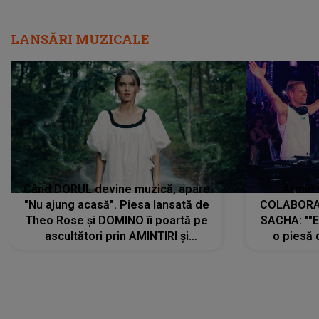
LANSĂRI MUZICALE
Când DORUL devine muzică, apare
Armin 
"Nu ajung acasă". Piesa lansată de
COLABORAR
Theo Rose și DOMINO îi poartă pe
SACHA: ""E
ascultători prin AMINTIRI și
o piesă 
REGĂSIRI, iar drumul emoțiilor
imediat pre
trece prin sufletul publicului:
cu mine șt
"Pentru toți cei care au plecat
păstrăm do
departe ca să le fie mai bine"