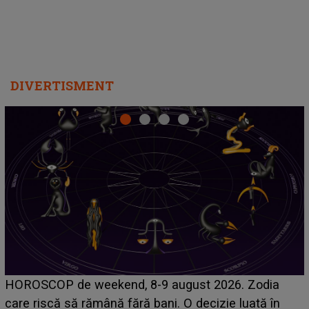
DIVERTISMENT
Emanuel a ținut ACEST DETALIU ASCUNS până
acum! În fața Alexandrei, concurentul din Casa Iubirii