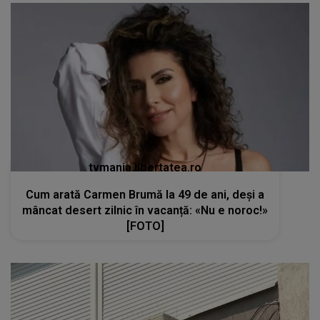
tvmania.libertatea.ro
Cum arată Carmen Brumă la 49 de ani, deși a
mâncat desert zilnic în vacanță: «Nu e noroc!»
[FOTO]