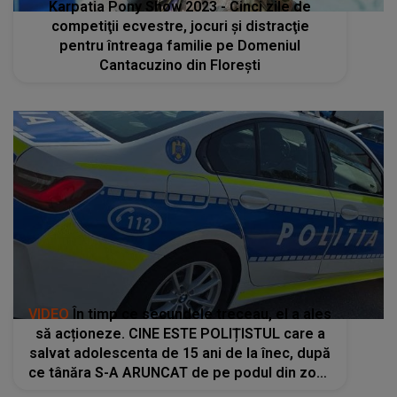
Karpatia Pony Show 2023 - Cinci zile de
competiţii ecvestre, jocuri şi distracţie
pentru întreaga familie pe Domeniul
Cantacuzino din Floreşti
VIDEO
În timp ce secundele treceau, el a ales
să acționeze. CINE ESTE POLIȚISTUL care a
salvat adolescenta de 15 ani de la înec, după
ce tânăra S-A ARUNCAT de pe podul din zona
Catedralei Ostroveni: "A intervenit cu..."