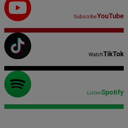
YouTube
Subscribe
TikTok
Watch
Spotify
Listen