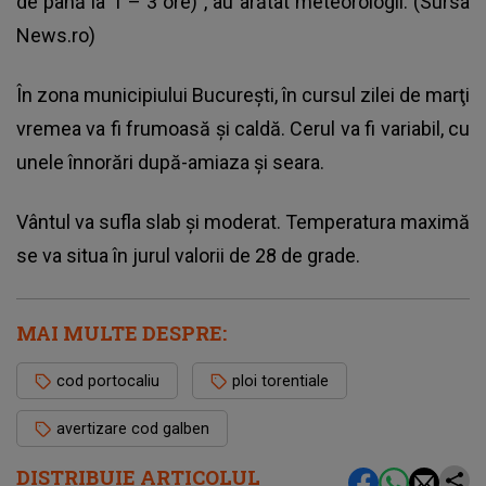
de până la 1 – 3 ore)”, au arătat meteorologii. (Sursa
News.ro)
În zona municipiului Bucureşti, în cursul zilei de marţi
vremea va fi frumoasă şi caldă. Cerul va fi variabil, cu
unele înnorări după-amiaza şi seara.
Vântul va sufla slab şi moderat. Temperatura maximă
se va situa în jurul valorii de 28 de grade.
MAI MULTE DESPRE:
cod portocaliu
ploi torentiale
avertizare cod galben
DISTRIBUIE ARTICOLUL