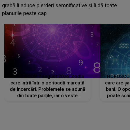
face o MĂRTURISIRE NEAȘTEPTATĂ despre mama
sa: "I-am spus și ei în față, eu nu te iubesc pentru
că..."
HOROSCOP 7 august 2026. Zodia
HOROSCOP 
care intră într-o perioadă marcată
care are șa
de încercări. Problemele se adună
bani. O opo
din toate părțile, iar o veste
poate schi
neașteptată îi dă planurile peste
la
cap