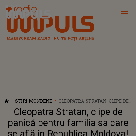
Radio Impuls
STIRI MONDENE
CLEOPATRA STRATAN, CLIPE DE
PANICĂ PENTRU FAMILIA SA
Cleopatra Stratan, clipe de
CARE SE AFLĂ ÎN REPUBLICA
MOLDOVA! PĂRINȚII ARTISTEI,
panică pentru familia sa care
LA DOAR CÂȚIVA KILOMETRI DE
se află în Republica Moldova!
INVAZIILE RUȘILOR: „SPERĂM