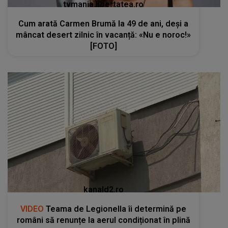
tvmania.libertatea.ro
Cum arată Carmen Brumă la 49 de ani, deși a
mâncat desert zilnic în vacanță: «Nu e noroc!»
[FOTO]
kanald2.ro
VIDEO
Teama de Legionella îi determină pe
români să renunțe la aerul condiționat în plină