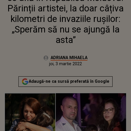
SĂ NU SE AJUNGĂ LA ASTA”
Părinții artistei, la doar câțiva
kilometri de invaziile rușilor:
„Sperăm să nu se ajungă la
asta”
Autor:
ADRIANA MIHAELA
Publicat:
miercuri, 2 martie 2022
Actualizat:
joi, 3 martie 2022
Adaugă-ne ca sursă preferată în Google