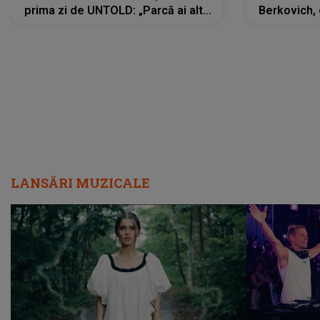
prima zi de UNTOLD: „Parcă ai altă
Berkovich, 
strălucire, emani putere,
accident ru
încredere, siguranță...”
Dacă nu 
LANSĂRI MUZICALE