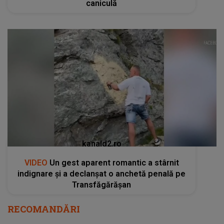
caniculă
kanald2.ro
VIDEO
Un gest aparent romantic a stârnit
indignare și a declanșat o anchetă penală pe
Transfăgărășan
RECOMANDĂRI