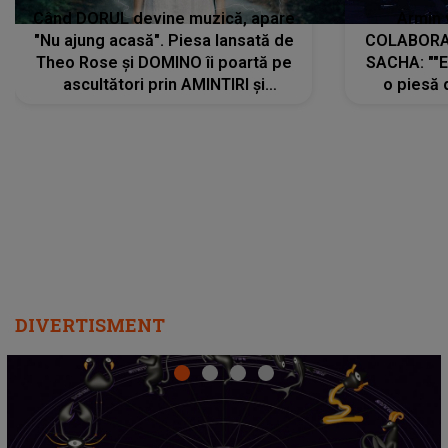
Când DORUL devine muzică, apare
Armin 
"Nu ajung acasă". Piesa lansată de
COLABORAR
Theo Rose și DOMINO îi poartă pe
SACHA: ""E
ascultători prin AMINTIRI și
o piesă 
REGĂSIRI, iar drumul emoțiilor
imediat pre
trece prin sufletul publicului:
cu mine șt
"Pentru toți cei care au plecat
păstrăm do
departe ca să le fie mai bine"
DIVERTISMENT