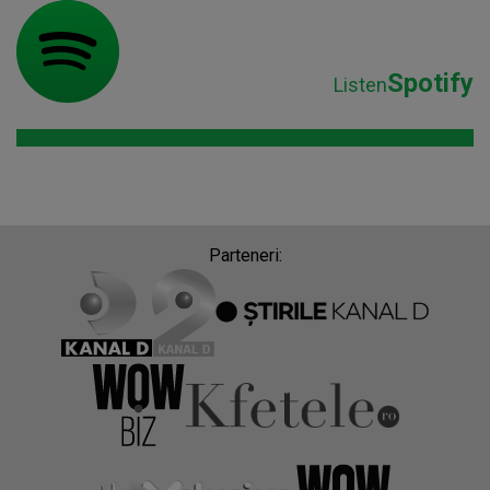
Spotify
Listen
Parteneri: