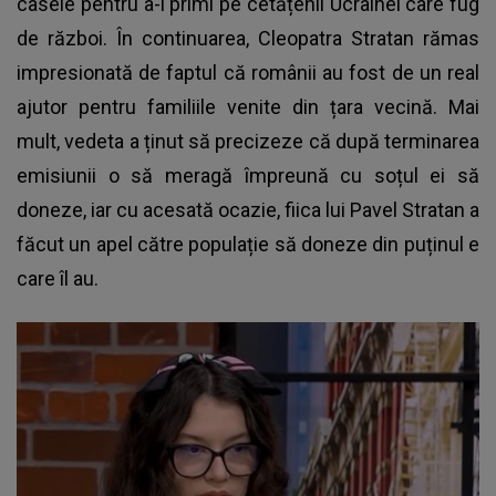
casele pentru a-i primi pe cetățenii Ucrainei care fug
de război. În continuarea,
Cleopatra Stratan
rămas
impresionată de faptul că românii au fost de un real
ajutor pentru familiile venite din țara vecină. Mai
mult, vedeta a ținut să precizeze că după terminarea
emisiunii o să meragă împreună cu soțul ei să
doneze, iar cu acesată ocazie, fiica lui Pavel Stratan a
făcut un apel către populație să doneze din puținul e
care îl au.