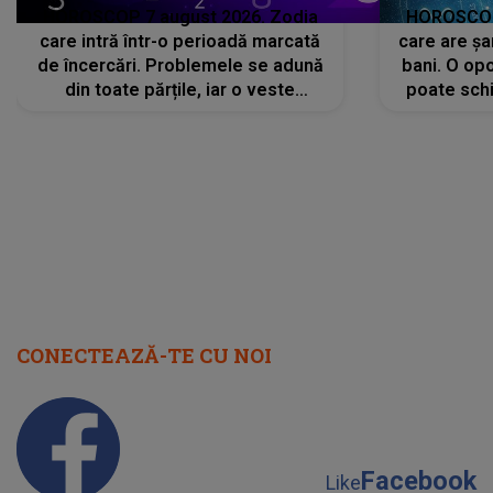
HOROSCOP 7 august 2026. Zodia
HOROSCOP 
care intră într-o perioadă marcată
care are șa
de încercări. Problemele se adună
bani. O opo
din toate părțile, iar o veste
poate schi
neașteptată îi dă planurile peste
la
cap
CONECTEAZĂ-TE CU NOI
Facebook
Like