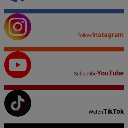
Instagram
Follow
YouTube
Subscribe
TikTok
Watch