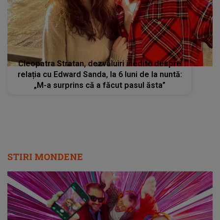
Cleopatra Stratan, dezvăluiri inedite despre
relația cu Edward Sanda, la 6 luni de la nuntă:
„M-a surprins că a făcut pasul ăsta”
STIRI MONDENE