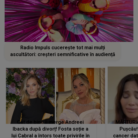
Radio Impuls cucerește tot mai mulți
ascultători: creșteri semnificative în audiență
Cât de bine îi merge Andreei
MĂRTURIA
Ibacka după divorț! Fosta soție a
Pușcău!
lui Cabral a întors toate privirile în
cancer dato