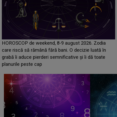
Emanuel a ținut ACEST DETALIU ASCUNS până
acum! În fața Alexandrei, concurentul din Casa Iubirii
face o MĂRTURISIRE NEAȘTEPTATĂ despre mama
sa: "I-am spus și ei în față, eu nu te iubesc pentru
că..."