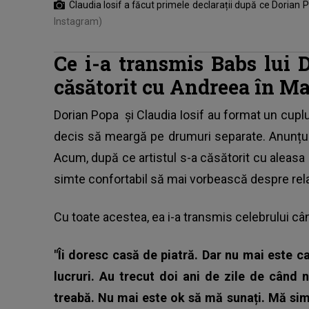
Claudia Iosif a făcut primele declarații după ce Dorian
Instagram)
Ce i-a transmis Babs lui 
căsătorit cu Andreea în M
Dorian Popa
și Claudia Iosif au format un cupl
decis să meargă pe drumuri separate. Anunțul 
Acum, după ce artistul s-a căsătorit cu aleasa in
simte confortabil să mai vorbească despre relaț
Cu toate acestea, ea i-a transmis celebrului câ
"Îi doresc casă de piatră. Dar nu mai este 
lucruri. Au trecut doi ani de zile de când
treabă. Nu mai este ok să mă sunați. Mă simt