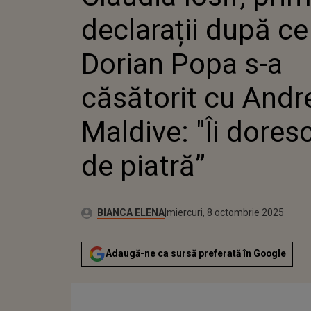
S-A CĂS
declarații după ce
ANDREEA
"ÎI DORE
PIATRĂ”
Dorian Popa s-a
căsătorit cu Andr
Maldive: "Îi dores
de piatră”
Publicat:
Autor:
miercuri, 8 octombrie 2025
Actualizat:
BIANCA ELENA
miercuri, 8 octombrie 2025
Adaugă-ne ca sursă preferată în Google