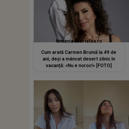
tvmania.libertatea.ro
Cum arată Carmen Brumă la 49 de
ani, deși a mâncat desert zilnic în
vacanță: «Nu e noroc!» [FOTO]