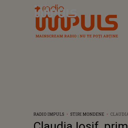
Radio Impuls
RADIO IMPULS
STIRI MONDENE
CLAUDIA
PRIMELE
Claudia Iosif, pri
DUPĂ CE