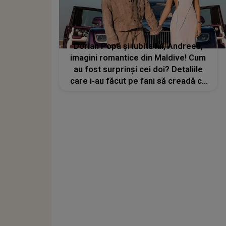
Dorian Popa și iubita lui, Andreea,
imagini romantice din Maldive! Cum
au fost surprinși cei doi? Detaliile
care i-au făcut pe fani să creadă că
s-au căsătorit: „Madam Popa”