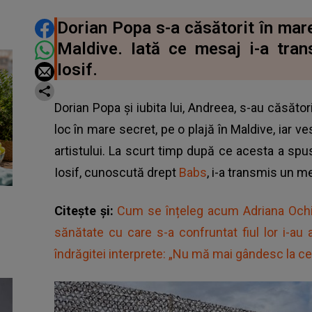
DISTRIBUIE ARTICOLUL
Dorian Popa s-a căsătorit în mare 
Maldive. Iată ce mesaj i-a trans
Iosif.
Dorian Popa și iubita lui, Andreea, s-au căsăto
loc în mare secret, pe o plajă în Maldive, iar
artistului. La scurt timp după ce acesta a spus
Iosif, cunoscută drept
Babs
, i-a transmis un m
Citește și:
Cum se înțeleg acum Adriana Ochi
sănătate cu care s-a confruntat fiul lor i-au 
îndrăgitei interprete: „Nu mă mai gândesc la ce 