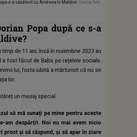
 Popa s-a căsătorit cu Andreea în Maldive
(sursa foto:
Dorian Popa după ce s-a
aldive?
u timp de 11 ani, însă în noiembrie 2023 au
a fost făcut de Babs pe rețelele sociale.
imii lui, fosta iubită a mărturisit că nu se
ia lor.
ntăreț un mesaj special.
cazul să mă sunați pe mine pentru aceste
 ne-am despărțit. Noi nu mai avem nicio
 prost și să răspund, și să apar în ziare