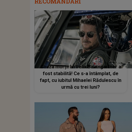
RECOMANDĂRI
Cauza morții lui Felix Baumgartner a
fost stabilită! Ce s-a întâmplat, de
fapt, cu iubitul Mihaelei Rădulescu în
urmă cu trei luni?