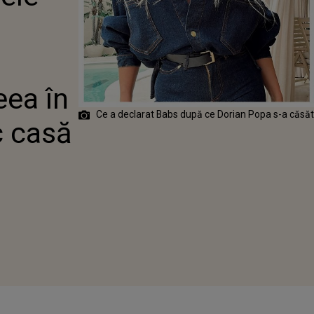
ĂTORIT CU
 ÎN MALDIVE:
SC CASĂ DE
eea în
Ce a declarat Babs după ce Dorian Popa s-a căsăt
c casă