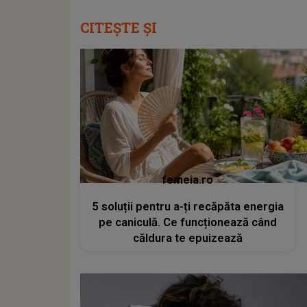
CITEȘTE ȘI
femeia.ro
5 soluții pentru a-ți recăpăta energia
pe caniculă. Ce funcționează când
căldura te epuizează