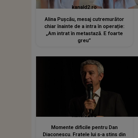
kanald2.ro
Alina Pușcău, mesaj cutremurător
chiar înainte de a intra în operație:
„Am intrat în metastază. E foarte
greu”
kanald2.ro
Momente dificile pentru Dan
Diaconescu. Fratele lui s-a stins din