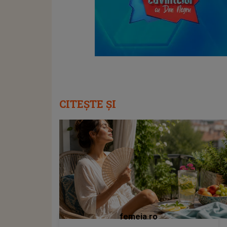
CITEȘTE ȘI
femeia.ro