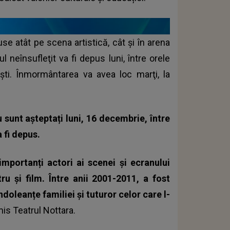
se atât pe scena artistică, cât și în arena
 neînsufleţit va fi depus luni, între orele
eşti. Înmormântarea va avea loc marţi, la
 sunt așteptați luni, 16 decembrie, între
a
fi depus.
mportanți actori ai scenei și ecranului
u și film. Între anii 2001-2011, a fost
oleanțe familiei și tuturor celor care l-
is Teatrul Nottara.