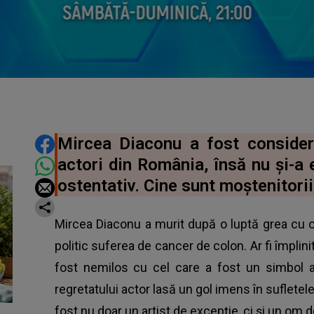
DISTRIBUIE ARTICOLUL
Mircea Diaconu a fost consider
actori din România, însă nu și-a 
ostentativ. Cine sunt moştenitorii
Mircea Diaconu a murit după o luptă grea cu o
politic suferea de cancer de colon. Ar fi împlin
fost nemilos cu cel care a fost un simbol al
regretatului actor lasă un gol imens în sufletele
fost nu doar un artist de excepție, ci și un om de