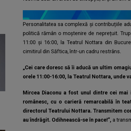
Personalitatea sa complexă și contribuțiile adu
politică rămân o moștenire de neprețuit. Trupul
11:00 şi 16:00, la Teatrul Nottara din Bucur
cimitirul din Săftica, într-un cadru restrâns.
„Cei care doresc să îi aducă un ultim omagiu
orele 11:00-16:00, la Teatrul Nottara, unde v
Mircea Diaconu a fost unul dintre cei mai i
românesc, cu o carieră remarcabilă în teatr
directorul Teatrului Nottara. Transmitem cond
au îndrăgit. Odihnească-se în pace!”,
a transm