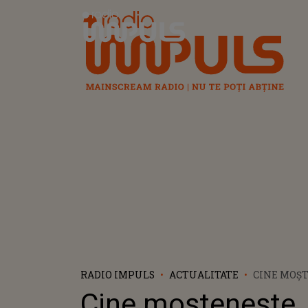
Radio Impuls
RADIO IMPULS
ACTUALITATE
CINE MOȘ
AVEREA LU
Cine moștenește
DIACONU