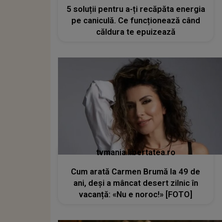
5 soluții pentru a-ți recăpăta energia
pe caniculă. Ce funcționează când
căldura te epuizează
tvmania.libertatea.ro
Cum arată Carmen Brumă la 49 de
ani, deși a mâncat desert zilnic în
vacanță: «Nu e noroc!» [FOTO]