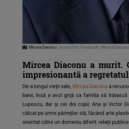
Mircea Diaconu
(sursa foto: Facebook/ Mircea Diaconu
Mircea Diaconu a murit. 
impresionantă a regretatul
De-a lungul vieţii sale,
Mircea Diaconu
a recunos
banii, însă a avut grijă ca familia să trăiască 
Lupescu, dar şi cei doi copii: Ana şi Victor Di
călcat pe urme părinţilor săi, făcând arte plasti
orientat către un domeniu diferit: relaţii publice