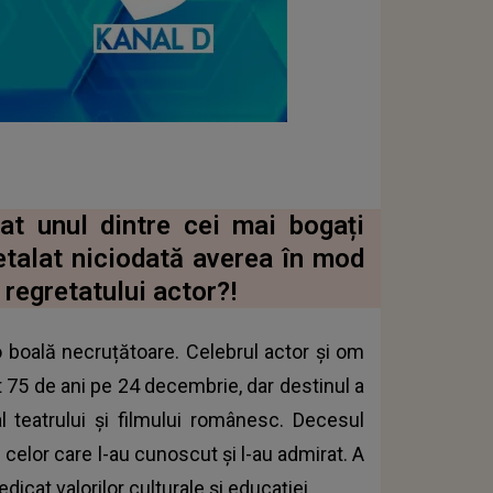
at unul dintre cei mai bogați
etalat niciodată averea în mod
 regretatului actor?!
 boală necruțătoare. Celebrul actor și om
it 75 de ani pe 24 decembrie, dar destinul a
 teatrului și filmului românesc. Decesul
 celor care l-au cunoscut și l-au admirat. A
dicat valorilor culturale și educației.