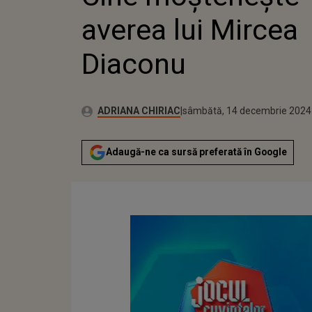
averea lui Mircea
Diaconu
Publicat:
Autor:
sâmbătă, 14 decembrie 2024
Actualizat:
ADRIANA CHIRIAC
sâmbătă, 14 decembrie 2024
Adaugă-ne ca sursă preferată în Google