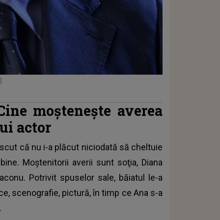
)
Cine moștenește averea
ui actor
cut că nu i-a plăcut niciodată să cheltuie
bine. Moştenitorii averii sunt soţia, Diana
aconu. Potrivit spuselor sale, băiatul le-a
ce, scenografie, pictură, în timp ce Ana s-a
.