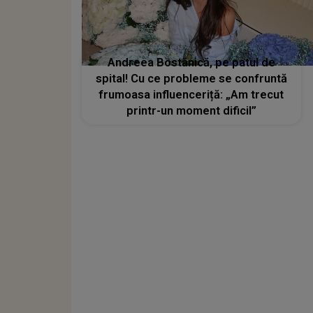
Andreea Bostănică, pe patul de
spital! Cu ce probleme se confruntă
frumoasa influenceriță: „Am trecut
printr-un moment dificil”