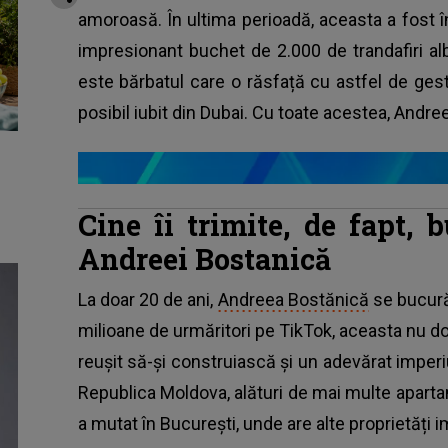
amoroasă. În ultima perioadă, aceasta a fost î
impresionant buchet de 2.000 de trandafiri albi 
este bărbatul care o răsfață cu astfel de gest
posibil iubit din Dubai. Cu toate acestea, Andree
Cine îi trimite, de fapt, 
Andreei Bostanică
La doar 20 de ani,
Andreea Bostănică
se bucură
milioane de urmăritori pe TikTok, aceasta nu doa
reușit să-și construiască și un adevărat imper
Republica Moldova, alături de mai multe apartam
a mutat în București, unde are alte proprietăți i