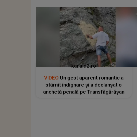
kanald2.ro
VIDEO
Un gest aparent romantic a
stârnit indignare și a declanșat o
anchetă penală pe Transfăgărășan