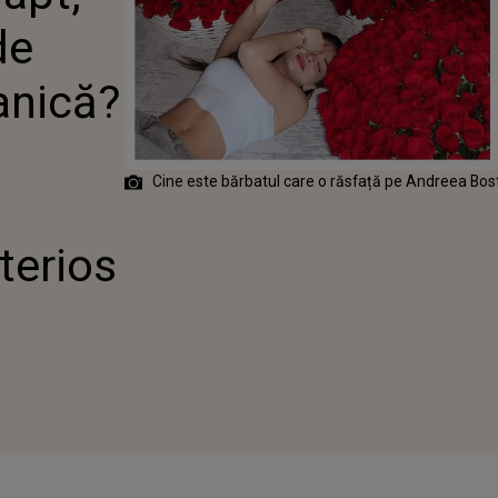
 BOSTANICĂ?
de
NCERIȚA FACE
E DEZVĂLUIRI
IUBITUL
anică?
IOS
Cine este bărbatul care o răsfață pe Andreea Bost
terios