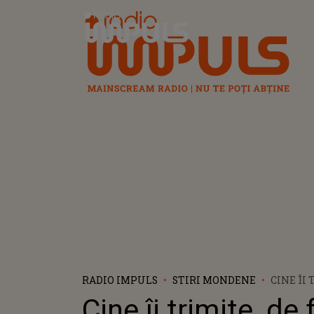
Radio Impuls
RADIO IMPULS
STIRI MONDENE
CINE ÎI 
FAPT, B
Cine îi trimite, de 
URIAȘE 