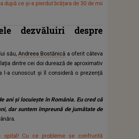
după ce și-a pierdut brățara de 30 de mii
ele dezvăluiri despre
lui său,
Andreea Bostănică
a oferit câteva
lația dintre cei doi durează de aproximativ
ja l-a cunoscut și îl consideră o prezență
de ani și locuiește în România. Eu cred că
i ani, dar suntem împreună de jumătate de
tânăra.
e spital! Cu ce probleme se confruntă