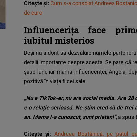
Citește și:
Cum s-a consolat Andreea Bostanica 
de euro
Influencerița face prim
iubitul misterios
Deși nu a dorit să dezvăluie numele parteneru
detalii importante despre acesta. Se pare că re
șase luni, iar mama influenceriței, Angela, de
pozitivă în viața fiicei sale.
„Nu e TikTok-er, nu are social media. Are 28 
e o relație serioasă. Ne știm cred că de tre
an. Mama l-a cunoscut, sunt prieteni”
, a spus 
Citește și:
Andreea Bostănică, pe patul d