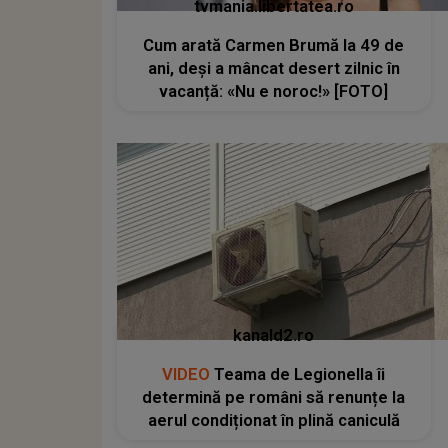
tvmania.libertatea.ro
Cum arată Carmen Brumă la 49 de
ani, deși a mâncat desert zilnic în
vacanță: «Nu e noroc!» [FOTO]
kanald2.ro
VIDEO
Teama de Legionella îi
determină pe români să renunțe la
aerul condiționat în plină caniculă