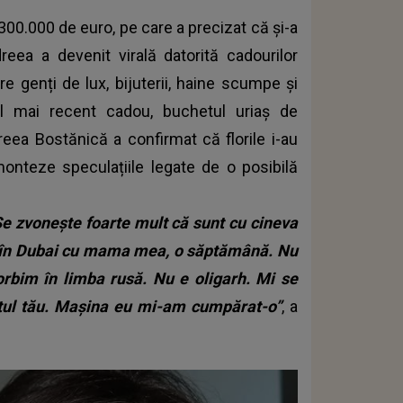
300.000 de euro, pe care a precizat că și-a
reea a devenit virală datorită cadourilor
e genți de lux, bijuterii, haine scumpe și
el mai recent cadou, buchetul uriaș de
dreea Bostănică a confirmat că florile i-au
emonteze speculațiile legate de o posibilă
 Se zvonește foarte mult că sunt cu cineva
ță în Dubai cu mama mea, o săptămână. Nu
rbim în limba rusă. Nu e oligarh. Mi se
bitul tău. Mașina eu mi-am cumpărat-o”
, a