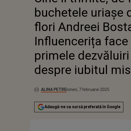
ANDREEI
buchetele uriașe 
INFLUE
PRIMEL
DESPRE 
flori Andreei Bost
MISTER
Influencerița face
primele dezvăluiri
despre iubitul mis
Autor:
Publicat:
ALINA PETRE
vineri, 7 februarie 2025
Adaugă-ne ca sursă preferată în Google