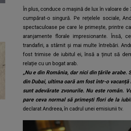
În plus, conduce o mașină de lux în valoare de 
cumpărat-o singură. Pe rețelele sociale, And
spectaculoase pe care le primește, printre car
aranjamente florale impresionante. Însă, c
trandafiri, a stârnit și mai multe întrebări. An
fost trimise de iubitul ei, însă a ținut să d
relație cu un bogat arab.
„Nu e din România, dar nici din țările arabe.
din Dubai, ultima oară am fost într-o vacan
sunt adevărate zvonurile. Nu este român. Vo
pare ceva normal să primești flori de la iu
declarat Andreea, în cadrul unei emisiunii tv.