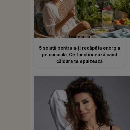
femeia.ro
5 soluții pentru a-ți recăpăta energia
pe caniculă. Ce funcționează când
căldura te epuizează