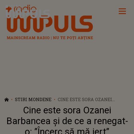
Radio Impuls
STIRI MONDENE
CINE ESTE SORA OZANEI
BARBANCEA ȘI DE CE A
Cine este sora Ozanei
RENEGAT-O: ”ÎNCERC SĂ MĂ
IERT”
Barbancea și de ce a renegat-
o: ”Încerc să mă iert”