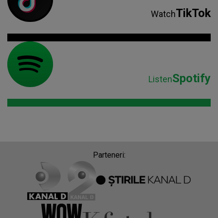
TikTok
Watch
Spotify
Listen
Parteneri: