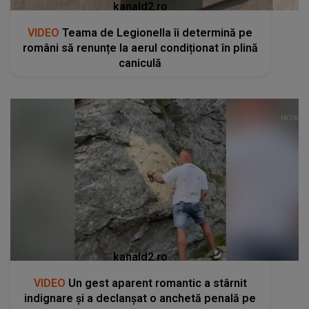
kanald2.ro
VIDEO
Teama de Legionella îi determină pe
români să renunțe la aerul condiționat în plină
caniculă
kanald2.ro
VIDEO
Un gest aparent romantic a stârnit
indignare și a declanșat o anchetă penală pe