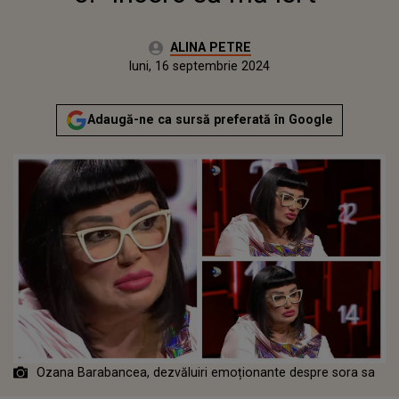
Autor:
ALINA PETRE
Publicat:
luni, 16 septembrie 2024
Actualizat:
luni, 16 septembrie 2024
Adaugă-ne ca sursă preferată în Google
Ozana Barabancea, dezvăluiri emoționante despre sora sa