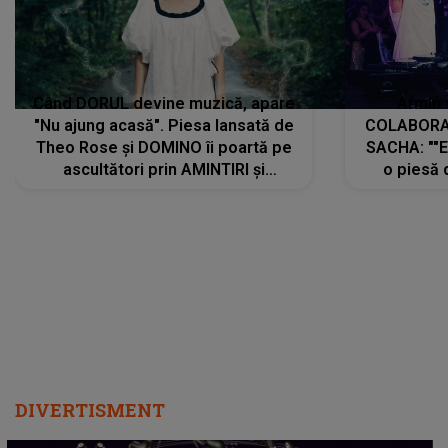
Când DORUL devine muzică, apare
Armin 
"Nu ajung acasă". Piesa lansată de
COLABORAR
Theo Rose și DOMINO îi poartă pe
SACHA: ""E
ascultători prin AMINTIRI și
o piesă 
REGĂSIRI, iar drumul emoțiilor
imediat pre
trece prin sufletul publicului:
cu mine șt
"Pentru toți cei care au plecat
păstrăm do
departe ca să le fie mai bine"
DIVERTISMENT