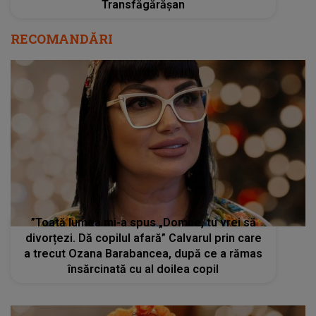
Transfăgărășan
RECOMANDĂRI
”Toată lumea mi-a spus „Domne, tu vrei să
divorțezi. Dă copilul afară” Calvarul prin care
a trecut Ozana Barabancea, după ce a rămas
însărcinată cu al doilea copil