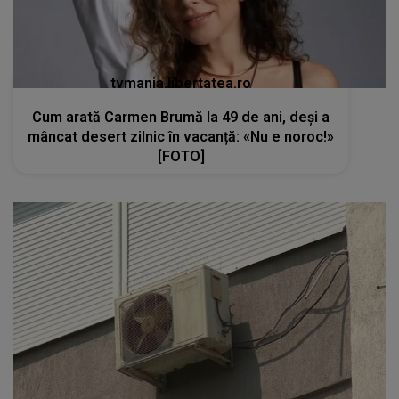
tvmania.libertatea.ro
Cum arată Carmen Brumă la 49 de ani, deși a
mâncat desert zilnic în vacanță: «Nu e noroc!»
[FOTO]