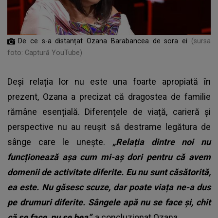
De ce s-a distanțat Ozana Barabancea de sora ei
(sursa
foto: Captură YouTube)
Deși relația lor nu este una foarte apropiată în
prezent, Ozana a precizat că dragostea de familie
rămâne esențială. Diferențele de viață, carieră și
perspective nu au reușit să destrame legătura de
sânge care le unește.
„Relația dintre noi nu
funcționează așa cum mi-aș dori pentru că avem
domenii de activitate diferite. Eu nu sunt căsătorită,
ea este. Nu găsesc scuze, dar poate viața ne-a dus
pe drumuri diferite. Sângele apă nu se face și, chit
că se face, nu se bea”
, a concluzionat Ozana.