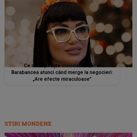
Ce nu îi lipsește niciodată Ozanei
Barabancea atunci când merge la negocieri:
„Are efecte miraculoase”
STIRI MONDENE