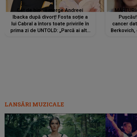
Cât de bine îi merge Andreei
MĂRTURIA
Ibacka după divorț! Fosta soție a
Pușcău!
lui Cabral a întors toate privirile în
cancer dato
prima zi de UNTOLD: „Parcă ai altă
Berkovich, 
strălucire, emani putere,
accident ru
încredere, siguranță...”
Dacă nu 
LANSĂRI MUZICALE