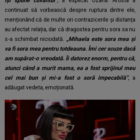
își spune cuvântul”
, a explicat Ozana. Artista a
continuat să vorbească despre ruptura dintre ele,
menționând că de multe ori contrazicerile și distanța
au afectat relația, dar că dragostea pentru sora sa nu
s-a schimbat niciodată.
„Mihaela este sora mea și
va fi sora mea pentru totdeauna. Îmi cer scuze dacă
am supărat-o vreodată. Îi datorez enorm, pentru că,
atunci când a murit mama, ea a fost sprijinul meu
cel mai bun și mi-a fost o soră impecabilă”
, a
adăugat vedeta, emoționată.