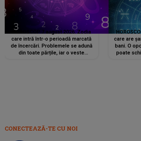
HOROSCOP 7 august 2026. Zodia
HOROSCOP 
care intră într-o perioadă marcată
care are șa
de încercări. Problemele se adună
bani. O opo
din toate părțile, iar o veste
poate schi
neașteptată îi dă planurile peste
la
cap
CONECTEAZĂ-TE CU NOI