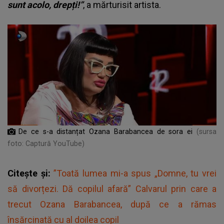
sunt acolo, drepți!”
, a mărturisit artista.
De ce s-a distanțat Ozana Barabancea de sora ei
(sursa
foto: Captură YouTube)
Citește și:
”Toată lumea mi-a spus „Domne, tu vrei
să divorțezi. Dă copilul afară” Calvarul prin care a
trecut Ozana Barabancea, după ce a rămas
însărcinată cu al doilea copil