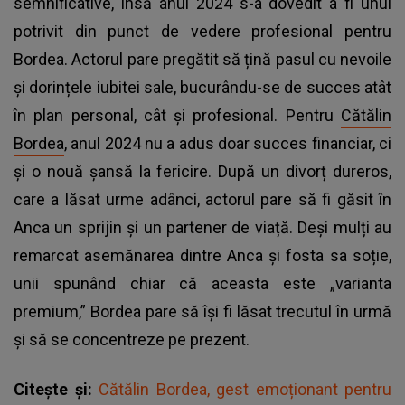
semnificative, însă anul 2024 s-a dovedit a fi unul
potrivit din punct de vedere profesional pentru
Bordea. Actorul pare pregătit să țină pasul cu nevoile
și dorințele iubitei sale, bucurându-se de succes atât
în plan personal, cât și profesional. Pentru
Cătălin
Bordea
, anul 2024 nu a adus doar succes financiar, ci
și o nouă șansă la fericire. După un divorț dureros,
care a lăsat urme adânci, actorul pare să fi găsit în
Anca un sprijin și un partener de viață. Deși mulți au
remarcat asemănarea dintre Anca și fosta sa soție,
unii spunând chiar că aceasta este „varianta
premium,” Bordea pare să își fi lăsat trecutul în urmă
și să se concentreze pe prezent.
Citește și:
Cătălin Bordea, gest emoționant pentru