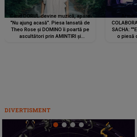
Când DORUL devine muzică, apare
Armin 
"Nu ajung acasă". Piesa lansată de
COLABORAR
Theo Rose și DOMINO îi poartă pe
SACHA: ""E
ascultători prin AMINTIRI și
o piesă 
REGĂSIRI, iar drumul emoțiilor
imediat pre
trece prin sufletul publicului:
cu mine șt
"Pentru toți cei care au plecat
păstrăm do
departe ca să le fie mai bine"
DIVERTISMENT