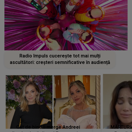
Radio Impuls cucerește tot mai mulți
ascultători: creșteri semnificative în audiență
Cât de bine îi merge Andreei
MĂRTURIA