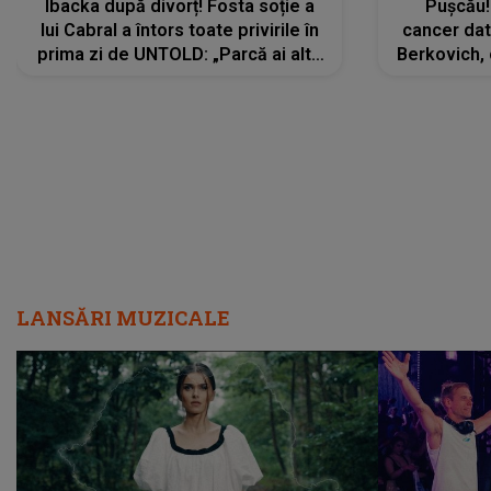
Ibacka după divorț! Fosta soție a
Pușcău!
lui Cabral a întors toate privirile în
cancer dato
prima zi de UNTOLD: „Parcă ai altă
Berkovich, 
strălucire, emani putere,
accident ru
încredere, siguranță...”
Dacă nu 
LANSĂRI MUZICALE