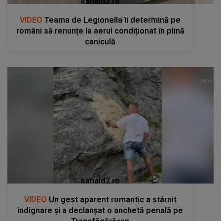
kanald2.ro
VIDEO
Teama de Legionella îi determină pe
români să renunțe la aerul condiționat în plină
caniculă
kanald2.ro
VIDEO
Un gest aparent romantic a stârnit
indignare și a declanșat o anchetă penală pe