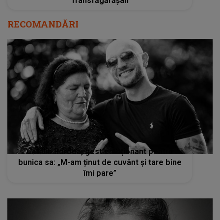
Transfăgărășan
RECOMANDĂRI
Cătălin Bordea, gest emoționant pentru
bunica sa: „M-am ținut de cuvânt și tare bine
îmi pare”