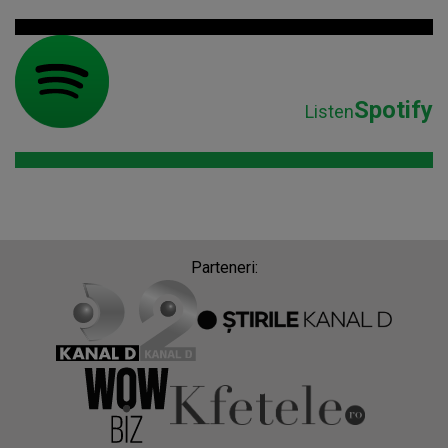
Spotify
Listen
Parteneri: