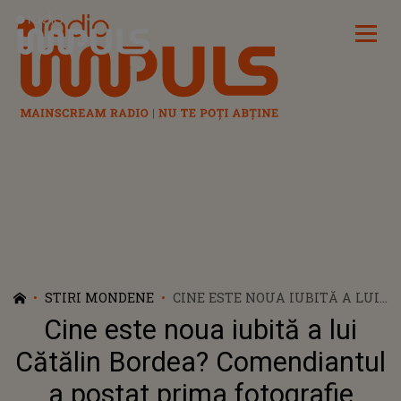
Radio Impuls
STIRI MONDENE
CINE ESTE NOUA IUBITĂ A LUI
CĂTĂLIN BORDEA?
Cine este noua iubită a lui
COMENDIANTUL A POSTAT
PRIMA FOTOGRAFIE ALĂTURI
Cătălin Bordea? Comendiantul
DE EA
a postat prima fotografie