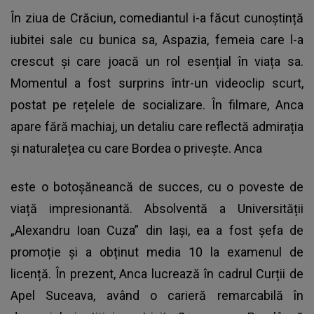
În ziua de Crăciun, comediantul i-a făcut cunoștință
iubitei sale cu bunica sa, Aspazia, femeia care l-a
crescut și care joacă un rol esențial în viața sa.
Momentul a fost surprins într-un videoclip scurt,
postat pe rețelele de socializare. În filmare, Anca
apare fără machiaj, un detaliu care reflectă admirația
și naturalețea cu care Bordea o privește. Anca
este o botoșăneancă de succes, cu o poveste de
viață impresionantă. Absolventă a Universității
„Alexandru Ioan Cuza” din Iași, ea a fost șefa de
promoție și a obținut media 10 la examenul de
licență. În prezent, Anca lucrează în cadrul Curții de
Apel Suceava, având o carieră remarcabilă în