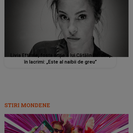
Livia Eftimie, fosta soție a lui Cătălin Bordea,
în lacrimi: „Este al naibii de greu”
STIRI MONDENE