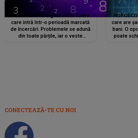
HOROSCOP 7 august 2026. Zodia
HOROSCOP 
care intră într-o perioadă marcată
care are șa
de încercări. Problemele se adună
bani. O opo
din toate părțile, iar o veste
poate schi
neașteptată îi dă planurile peste
la
cap
CONECTEAZĂ-TE CU NOI