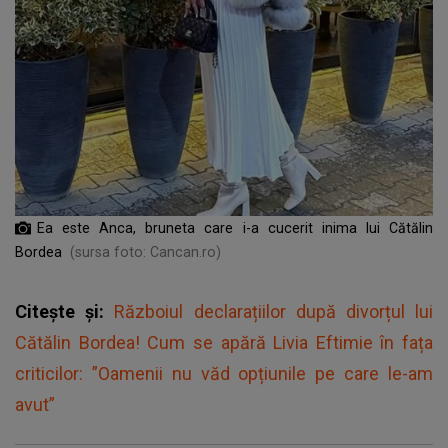
Ea este Anca, bruneta care i-a cucerit inima lui Cătălin
Bordea
(sursa foto: Cancan.ro)
Citește și:
Războiul declarațiilor după divorțul lui
Cătălin Bordea! Cum se apără Livia Eftimie în fața
criticilor: ”Oamenii nu văd opțiunile pe care le-am
avut”