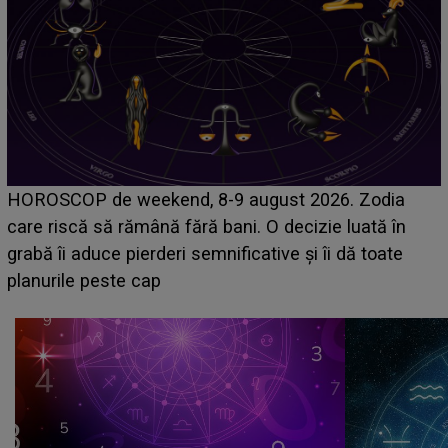
Emanuel a ținut ACEST DETALIU ASCUNS până
acum! În fața Alexandrei, concurentul din Casa Iubirii
face o MĂRTURISIRE NEAȘTEPTATĂ despre mama
sa: "I-am spus și ei în față, eu nu te iubesc pentru
că..."