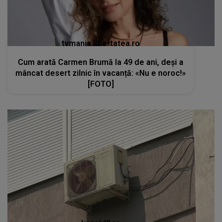
tvmania.libertatea.ro
Cum arată Carmen Brumă la 49 de ani, deși a
mâncat desert zilnic în vacanță: «Nu e noroc!»
[FOTO]