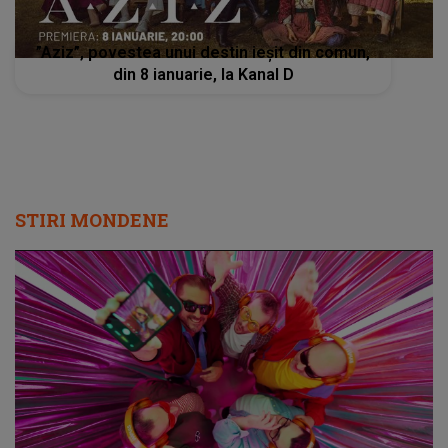
”Aziz”, povestea unui destin ieșit din comun,
din 8 ianuarie, la Kanal D
STIRI MONDENE