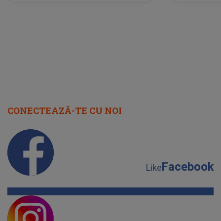
neașteptată îi dă planurile peste
la
cap
CONECTEAZĂ-TE CU NOI
Facebook
Like