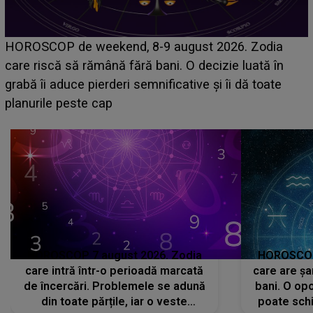
Emanuel a ținut ACEST DETALIU ASCUNS până
acum! În fața Alexandrei, concurentul din Casa Iubirii
face o MĂRTURISIRE NEAȘTEPTATĂ despre mama
sa: "I-am spus și ei în față, eu nu te iubesc pentru
că..."
HOROSCOP 7 august 2026. Zodia
HOROSCOP 
care intră într-o perioadă marcată
care are șa
de încercări. Problemele se adună
bani. O opo
din toate părțile, iar o veste
poate schi