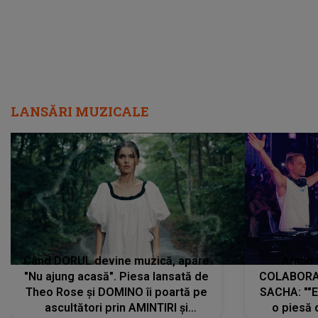
LANSĂRI MUZICALE
Când DORUL devine muzică, apare
Armin 
"Nu ajung acasă". Piesa lansată de
COLABORAR
Theo Rose și DOMINO îi poartă pe
SACHA: ""E
ascultători prin AMINTIRI și
o piesă 