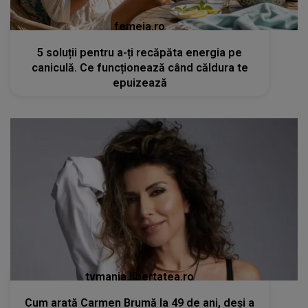
femeia.ro
5 soluții pentru a-ți recăpăta energia pe
caniculă. Ce funcționează când căldura te
epuizează
tvmania.libertatea.ro
Cum arată Carmen Brumă la 49 de ani, deși a