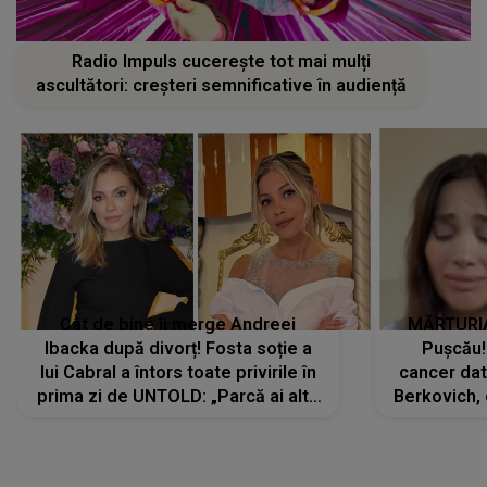
Radio Impuls cucerește tot mai mulți
ascultători: creșteri semnificative în audiență
Cât de bine îi merge Andreei
MĂRTURIA
Ibacka după divorț! Fosta soție a
Pușcău!
lui Cabral a întors toate privirile în
cancer dato
prima zi de UNTOLD: „Parcă ai altă
Berkovich, 
strălucire, emani putere,
accident ru
încredere, siguranță...”
Dacă nu 