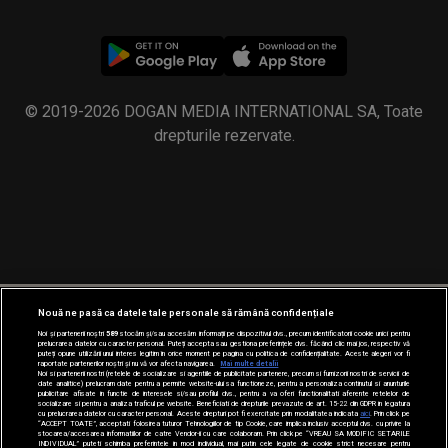
© 2019-2026 DOGAN MEDIA INTERNATIONAL SA, Toate
drepturile rezervate.
Nouă ne pasă ca datele tale personale să rămână confidențiale
Noi și partenerii noștri
589
stocăm și/sau accesăm informații pe dispozitivul dvs., precum identificatorii cookie unici pentru
prelucrarea datelor cu caracter personal. Puteți accepta sau gestiona preferințele dvs. făcând clic mai jos, respectiv vă
puteți opune utilizării unui interes legitim în orice moment pe pagina cu politica de confidențialitate. Aceste alegeri vor fi
raportate partenerilor noștri și nu vă vor afecta navigarea.
Mai multe detalii
Noi si partenerii nostri (retelele de socializare si agentiile de publicitate partenere, precum si furnizorii nostri de servicii de
date analitice) prelucram date pentru a permite website-ului sa functioneze, pentru a personaliza continutul si anunturile
publicitare afisate in functie de interesele si/sau profilul dvs., pentru a va oferi functionalitati aferente retelelor de
socializare si pentru a analiza traficul pe website. Beneficiati de drepturile prevazute de art. 15-22 din GDPR in legatura
cu prelucrarea datelor cu caracter personal. Aceste drepturi pot fi exercitate prin modalitatea indicata
aici
. Prin click pe
“ACCEPT TOATE”, acceptati folosirea tuturor Tehnologiilor de tip Cookie, care implica inclusiv acceptul dvs. cu privire la
stocarea/accesarea informatiilor de catre Vendor-ii cu care colaboram. Prin click pe “VREAU SA MODIFIC SETARILE
INDIVIDUAL” puteti schimba preferintele in mod individual, mai putin cele legate de cookie strict necesare pentru