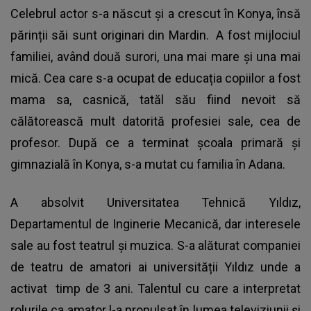
Celebrul actor s-a născut și a crescut în Konya, însă
părinții săi sunt originari din Mardin. A fost mijlociul
familiei, având două surori, una mai mare și una mai
mică. Cea care s-a ocupat de educația copiilor a fost
mama sa, casnică, tatăl său fiind nevoit să
călătorească mult datorită profesiei sale, cea de
profesor. După ce a terminat școala primară și
gimnazială în Konya, s-a mutat cu familia în Adana.
A absolvit Universitatea Tehnică Yıldız,
Departamentul de Inginerie Mecanică, dar interesele
sale au fost teatrul și muzica. S-a alăturat companiei
de teatru de amatori ai universității Yıldız unde a
activat timp de 3 ani. Talentul cu care a interpretat
rolurile ca amator l-a propulsat în lumea televiziunii și