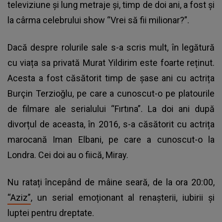
televiziune și lung metraje și, timp de doi ani, a fost și
la cârma celebrului show “Vrei să fii milionar?”.
Dacă despre rolurile sale s-a scris mult, în legătură
cu viața sa privată Murat Yildirim este foarte reținut.
Acesta a fost căsătorit timp de șase ani cu actrița
Burçin Terzioğlu, pe care a cunoscut-o pe platourile
de filmare ale serialului “Fırtına”. La doi ani după
divorțul de aceasta, în 2016, s-a căsătorit cu actrița
marocană Iman Elbani, pe care a cunoscut-o la
Londra. Cei doi au o fiică, Miray.
Nu ratați începând de mâine seară, de la ora 20:00,
“Aziz”
, un serial emoționant al renașterii, iubirii și
luptei pentru dreptate.