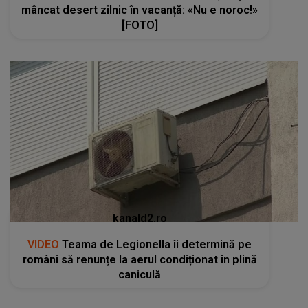
mâncat desert zilnic în vacanță: «Nu e noroc!»
[FOTO]
kanald2.ro
VIDEO
Teama de Legionella îi determină pe
români să renunțe la aerul condiționat în plină
caniculă