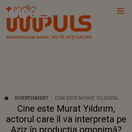
Radio Impuls
DIVERTISMENT
CINE ESTE MURAT YILDIRIM,
ACTORUL CARE ÎL VA
Cine este Murat Yıldırım,
INTERPRETA PE AZIZ ÎN
PRODUCȚIA OMONIMĂ?
actorul care îl va interpreta pe
Aziz în producția omonimă?