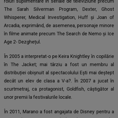
roluri suplimentare în seriale de televiziune precum
The Sarah Silverman Program, Dexter, Ghost
Whisperer, Medical Investigation, Huff și Joan of
Arcadia, exprimând, de asemenea, personaje minore
în filme animate precum The Search de Nemo și Ice
Age 2- Dezghețul.
În 2005 a interpretat-o ​​pe Keira Knightley în copilărie
în The Jacket; mai târziu a fost un membru al
distribuției obișnuit al spectacolului Ești mai deștept
decât un elev de clasa a V-a?. În 2007 a jucat în
scurtmetraj, ca protagonist, Goldfish, câștigător al
unor premii la festivalurile locale.
În 2011, Marano a fost angajata de Disney pentru a