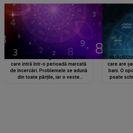
că..."
HOROSCOP 7 august 2026. Zodia
HOROSCOP 
care intră într-o perioadă marcată
care are șa
de încercări. Problemele se adună
bani. O opo
din toate părțile, iar o veste
poate schi
neașteptată îi dă planurile peste
la
cap