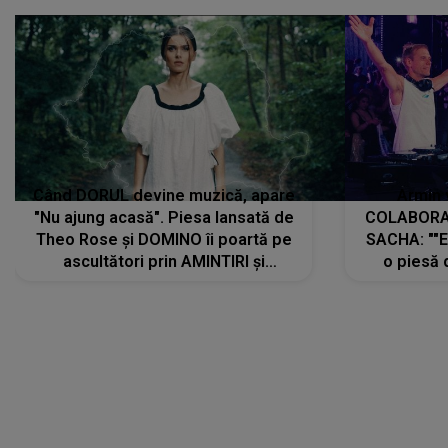
Când DORUL devine muzică, apare
Armin 
"Nu ajung acasă". Piesa lansată de
COLABORAR
Theo Rose și DOMINO îi poartă pe
SACHA: ""E
ascultători prin AMINTIRI și
o piesă 
REGĂSIRI, iar drumul emoțiilor
imediat pre
trece prin sufletul publicului:
cu mine șt
"Pentru toți cei care au plecat
păstrăm do
departe ca să le fie mai bine"