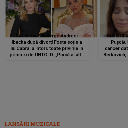
Cât de bine îi merge Andreei
MĂRTURIA
Ibacka după divorț! Fosta soție a
Pușcău!
lui Cabral a întors toate privirile în
cancer dato
prima zi de UNTOLD: „Parcă ai altă
Berkovich, 
strălucire, emani putere,
accident ru
încredere, siguranță...”
Dacă nu 
LANSĂRI MUZICALE