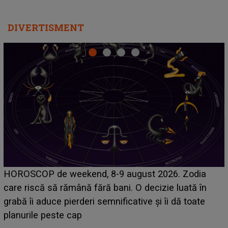
DIVERTISMENT
Emanuel a ținut ACEST DETALIU ASCUNS până
acum! În fața Alexandrei, concurentul din Casa Iubirii
face o MĂRTURISIRE NEAȘTEPTATĂ despre mama
sa: "I-am spus și ei în față, eu nu te iubesc pentru