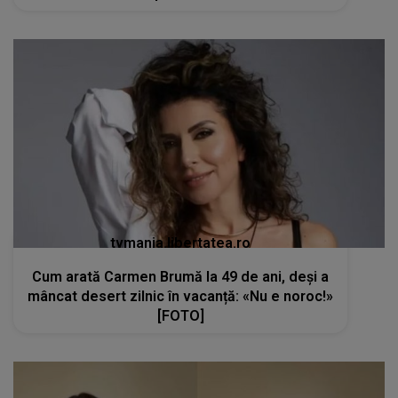
tvmania.libertatea.ro
Cum arată Carmen Brumă la 49 de ani, deși a
mâncat desert zilnic în vacanță: «Nu e noroc!»
[FOTO]