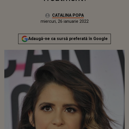
Autor:
CATALINA POPA
Publicat:
miercuri, 26 ianuarie 2022
Actualizat:
miercuri, 26 ianuarie 2022
Adaugă-ne ca sursă preferată în Google