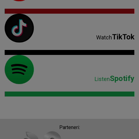
TikTok
Watch
Spotify
Listen
Parteneri: