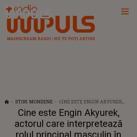
Radio Impuls
STIRI MONDENE
CINE ESTE ENGIN AKYUREK,
ACTORUL CARE
Cine este Engin Akyurek,
INTERPRETEAZĂ ROLUL
PRINCIPAL MASCULIN ÎN „FIICA
actorul care interpretează
AMBASADORULUI”
rolul principal masculin în