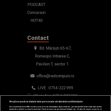
PODCAST
Concursuri
HOT40
Contact
Bd. Mărăști 65-67,
Romexpo Intrarea C,
Pavilion T, sector 1
office@radioimpuls.ro
LIVE : 0754-222.999
WhatsApp: 0754-222.999
Nouă ne pasă ca datele tale personale să rămână confidențiale
Noi și partenerii noștri
589
stocăm și/sau accesăm informații pe dispozitivul dvs., precum identificatorii cookie unici pentru
prelucrarea datelor cu caracter personal. Puteți accepta sau gestiona preferințele dvs. făcând clic mai jos, respectiv vă