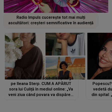
Radio Impuls cucerește tot mai mulți
ascultători: creșteri semnificative în audiență
MESAJUL care a făcut-o să plângă
CE SE Î
pe Ileana Sterp. CUM A APĂRUT
Popescu?
sora lui Culiță în mediul online: „Va
vedetă du
veni ziua când povara va dispărea,
din spital:
iar lacrimile...”