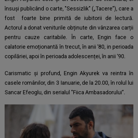
însuși publicând o carte, "Sessizlik" („Tacere”), care a
fost foarte bine primită de iubitorii de lectură.
Actorul a donat veniturile obținute din vânzarea carții
pentru cauze caritabile. În carte, Engin face o
calatorie emoționantă în trecut, în anii ’80, in perioada
copilăriei, apoi în perioada adolescenței, în anii ’90.
Carismatic și profund, Engin Akyurek va reintra în
casele românilor, din 3 Ianuarie, de la 20.00, în rolul lui
Sancar Efeoglu, din serialul "Fiica Ambasadorului”.