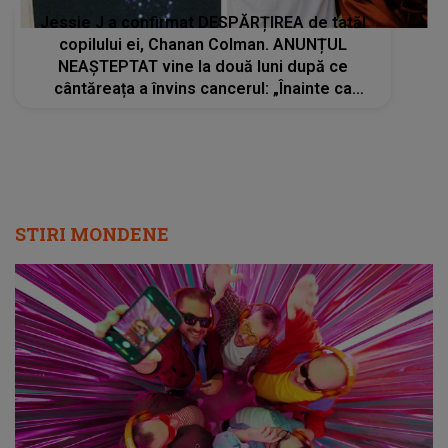
Jessie J a confirmat DESPĂRȚIREA de tatăl
copilului ei, Chanan Colman. ANUNȚUL
NEAȘTEPTAT vine la două luni după ce
cântăreața a învins cancerul: „Înainte ca
zvonurile să circule sau să apară informații
false...”
STIRI MONDENE