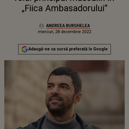
„Fiica Ambasadorului”
Autor:
ANDREEA BURGHELEA
Publicat:
marți, 28 decembrie 2021
Actualizat:
miercuri, 28 decembrie 2022
Adaugă-ne ca sursă preferată în Google