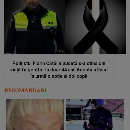
kanald2.ro
Polițistul Florin Cătălin Șucată s-a stins din
viață fulgerător la doar 44 ani! Acesta a lăsat
în urmă o soție și doi copii
RECOMANDĂRI