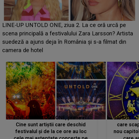
Ce a dezvăluit noua concurentă din "Casa Iubirii" l-a
luat prin surprindere pe Emanuel. CINE ESTE
BĂIATUL VIZAT de Alexandra?! Aflându-se în fața
faptului împlinit, A RECUNOSCUT IMEDIAT: "Am
avut..."
LINE-UP UNTOLD ONE, prima zi.
HOROSCOP 
Cine sunt artiștii care deschid
care scap
festivalul și de la ce ore au loc
nou capitol
cele mai așteptate concerte pe
care a