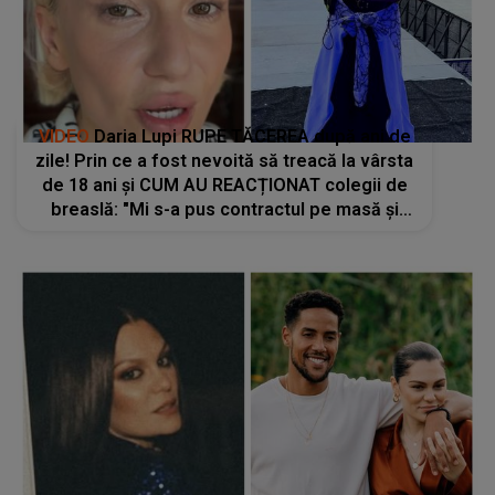
VIDEO
Daria Lupi RUPE TĂCEREA după ani de
zile! Prin ce a fost nevoită să treacă la vârsta
de 18 ani și CUM AU REACȚIONAT colegii de
breaslă: "Mi s-a pus contractul pe masă și
știți ce mi s-a spus? «Ești dispusă să te..."